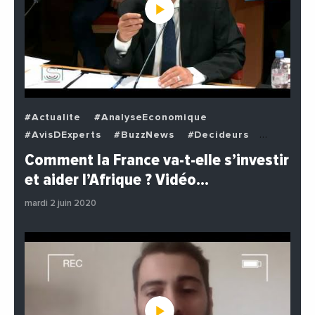
#Actualite
#AnalyseEconomique
#AvisDExperts
#BuzzNews
#Decideurs
#EchangesMediterraneens
#Economie
Comment la France va-t-elle s’investir
#EnDirectDe
#Institutions
#PhotosEtVideos
et aider l’Afrique ? Vidéo…
#Politique
mardi 2 juin 2020