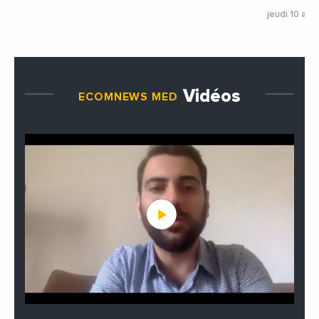
jeudi 10 avr
Vidéos
ECOMNEWS MED