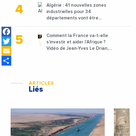
1,25 milliard de dirhams
Algérie : 41 nouvelles zones
industrielles pour 34
départements vont être
lancées
Facebook
Comment la France va-t-elle
Twitter
s’investir et aider l’Afrique ?
Email
Vidéo de Jean-Yves Le Drian,
ministre des Affaires
Share
étrangères de la France
ARTICLES
Liés