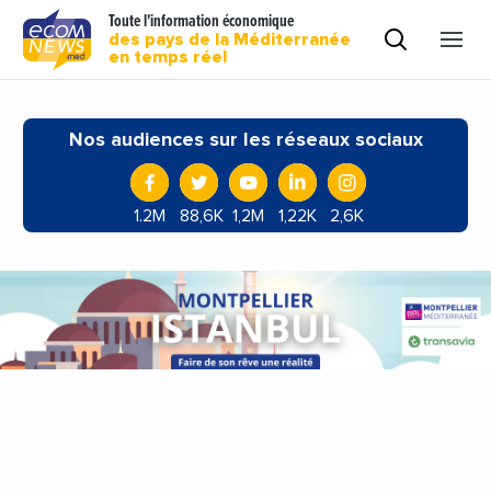
Toute l'information économique
des pays de la Méditerranée
en temps réel
Nos audiences sur les réseaux sociaux
1.2M
88,6K
1,2M
1,22K
2,6K