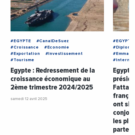
#EGYPTE
#CanalDeSuez
#EGYPTE
#Croissance
#Economie
#Diploma
#Exportation
#Investissement
#Emmanu
#Tourisme
#Internat
Egypte : Redressement de la
Egypte 
croissance économique au
préside
2ème trimestre 2024/2025
Fattah 
frança
samedi 12 avril 2025
ont sig
conjoin
les pla
partena