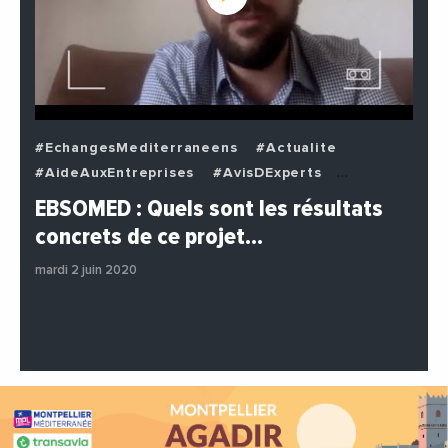
#EchangesMediterraneens
#Actualite
#AideAuxEntreprises
#AvisDExperts
#BuzzNews
#Decideurs
EBSOMED : Quels sont les résultats
#EchangesMediterraneens
#Economie
concrets de ce projet…
#Entreprises
#Institutions
#PhotosEtVideos
mardi 2 juin 2020