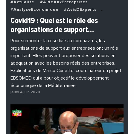
#Actualite
#AideAuxEntreprises
#AnalyseEconomique
#AvisDExperts
#BuzzNews
#Decideurs
Covid19 : Quel est le rôle des
#EchangesMediterraneens
#Economie
organisations de support…
#EnDirectDe
#Entreprises
#Institutions
#PhotosEtVideos
Pour surmonter la crise liée au coronavirus, les
organisations de support aux entreprises ont un rôle
important. Elles peuvent proposer des solutions en
adéquation avec les besoins réels des entreprises.
Explications de Marco Cunetto, coordinateur du projet
EBSOMED qui a pour objectif le développement
économique de la Méditerranée.
jeudi 4 juin 2020