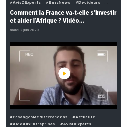
#AvisDExperts
#BuzzNews
#Decideurs
#EchangesMediterraneens
#Economie
Comment la France va-t-elle s’investir
#EnDirectDe
#Institutions
#PhotosEtVideos
et aider l’Afrique ? Vidéo…
#Politique
mardi 2 juin 2020
#EchangesMediterraneens
#Actualite
#AideAuxEntreprises
#AvisDExperts