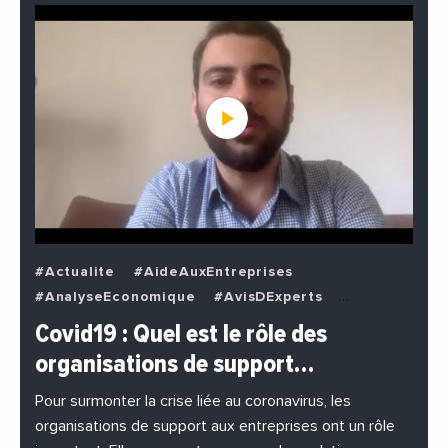
#Actualite
#AideAuxEntreprises
#AnalyseEconomique
#AvisDExperts
#BuzzNews
#Decideurs
Covid19 : Quel est le rôle des
#EchangesMediterraneens
#Economie
organisations de support…
#EnDirectDe
#Entreprises
#Institutions
#PhotosEtVideos
Pour surmonter la crise liée au coronavirus, les
organisations de support aux entreprises ont un rôle