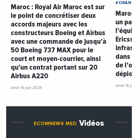
#ORANGE
Maroc : Royal Air Maroc est sur
Maroc 
le point de concrétiser deux
un part
accords majeurs avec les
l’équi
constructeurs Boeing et Airbus
Ericss
avec une commande de jusqu’à
infrast
50 Boeing 737 MAX pour le
dans le
court et moyen-courrier, ainsi
de l’op
qu'un contrat portant sur 20
déploi
Airbus A220
lundi 16 jui
lundi 16 juin 2025
Vidéos
ECOMNEWS MED