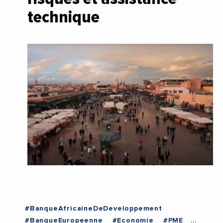
technique
#BanqueAfricaineDeDeveloppement
#BanqueEuropeenne
#Economie
#PME