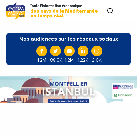
Toute l'information économique
des pays de la Méditerranée
en temps réel
Nos audiences sur les réseaux sociaux
1.2M
88,6K
1,2M
1,22K
2,6K