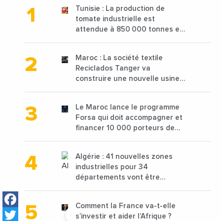
Tunisie : La production de
tomate industrielle est
attendue à 850 000 tonnes en
2025 en baisse de 15%
Maroc : La société textile
Reciclados Tanger va
construire une nouvelle usine
de 68 millions de $ pour traiter
les déchets textiles
Le Maroc lance le programme
Forsa qui doit accompagner et
financer 10 000 porteurs de
projets avec une enveloppe de
1,25 milliard de dirhams
Algérie : 41 nouvelles zones
industrielles pour 34
départements vont être
lancées
Facebook
Comment la France va-t-elle
Twitter
s’investir et aider l’Afrique ?