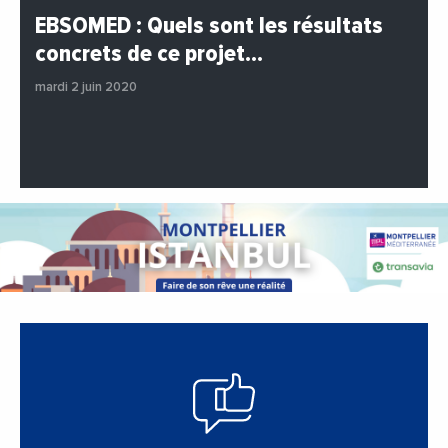
#BuzzNews
#Decideurs
EBSOMED : Quels sont les résultats
#EchangesMediterraneens
#Economie
concrets de ce projet…
#Entreprises
#Institutions
#PhotosEtVideos
mardi 2 juin 2020