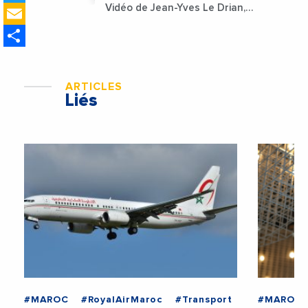
Email
Vidéo de Jean-Yves Le Drian,
ministre des Affaires
Share
étrangères de la France
ARTICLES
Liés
#MAROC
#RoyalAirMaroc
#Transport
#MAROC