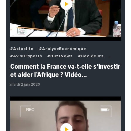
#Actualite
#AnalyseEconomique
#AvisDExperts
#BuzzNews
#Decideurs
#EchangesMediterraneens
#Economie
Comment la France va-t-elle s’investir
#EnDirectDe
#Institutions
#PhotosEtVideos
et aider l’Afrique ? Vidéo…
#Politique
mardi 2 juin 2020