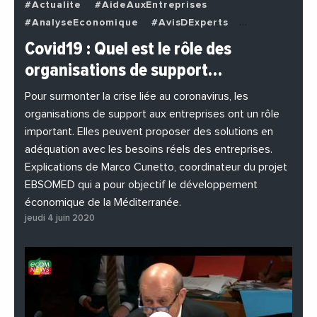
#Actualite
#AideAuxEntreprises
#AnalyseEconomique
#AvisDExperts
#BuzzNews
#Decideurs
Covid19 : Quel est le rôle des
#EchangesMediterraneens
#Economie
organisations de support…
#EnDirectDe
#Entreprises
#Institutions
#PhotosEtVideos
Pour surmonter la crise liée au coronavirus, les
organisations de support aux entreprises ont un rôle
important. Elles peuvent proposer des solutions en
adéquation avec les besoins réels des entreprises.
Explications de Marco Cunetto, coordinateur du projet
EBSOMED qui a pour objectif le développement
économique de la Méditerranée.
jeudi 4 juin 2020