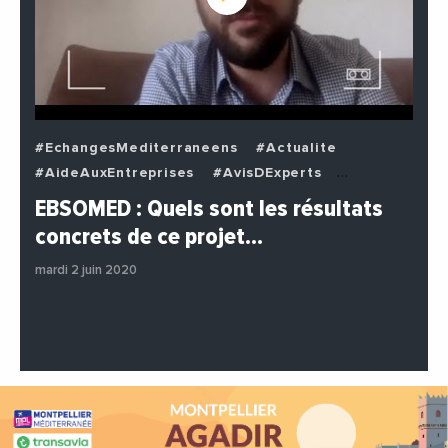
#EchangesMediterraneens
#Actualite
#AideAuxEntreprises
#AvisDExperts
#BuzzNews
#Decideurs
EBSOMED : Quels sont les résultats
#EchangesMediterraneens
#Economie
concrets de ce projet…
#Entreprises
#Institutions
#PhotosEtVideos
mardi 2 juin 2020