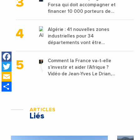
Forsa qui doit accompagner et
financer 10 000 porteurs de
projets avec une enveloppe de
1,25 milliard de dirhams
Algérie : 41 nouvelles zones
industrielles pour 34
départements vont être
lancées
Facebook
Comment la France va-t-elle
Twitter
s’investir et aider l’Afrique ?
Email
Vidéo de Jean-Yves Le Drian,
ministre des Affaires
Share
étrangères de la France
ARTICLES
Liés