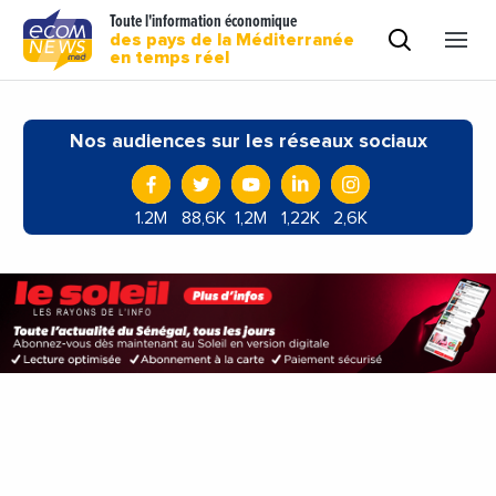
Toute l'information économique
des pays de la Méditerranée
en temps réel
Nos audiences sur les réseaux sociaux
1.2M
88,6K
1,2M
1,22K
2,6K