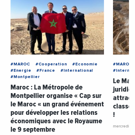
#MAROC
#Cooperation
#Economie
#MAROC
#Energie
#France
#International
#Internat
#Montpellier
Le Maro
Maroc : La Métropole de
juridic
Montpellier organise « Cap sur
attract
le Maroc « un grand événement
classe 
pour développer les relations
!
économiques avec le Royaume
mercredi 6 
le 9 septembre