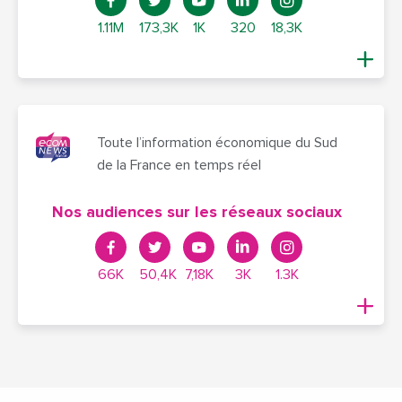
1.11M
173,3K
1K
320
18,3K
Toute l’information économique du Sud
de la France en temps réel
Nos audiences sur les réseaux sociaux
66K
50,4K
7,18K
3K
1.3K