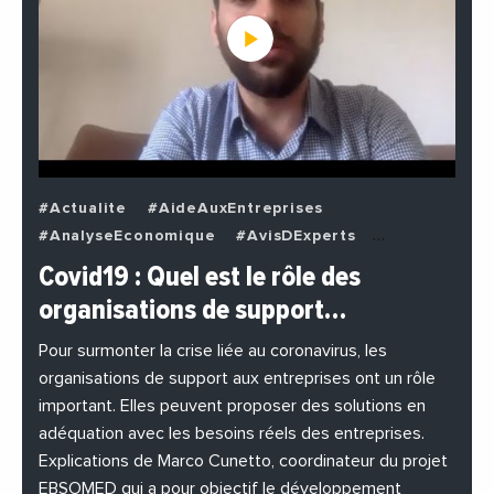
#Actualite
#AideAuxEntreprises
#AnalyseEconomique
#AvisDExperts
#BuzzNews
#Decideurs
Covid19 : Quel est le rôle des
#EchangesMediterraneens
#Economie
organisations de support…
#EnDirectDe
#Entreprises
#Institutions
#PhotosEtVideos
Pour surmonter la crise liée au coronavirus, les
organisations de support aux entreprises ont un rôle
important. Elles peuvent proposer des solutions en
adéquation avec les besoins réels des entreprises.
Explications de Marco Cunetto, coordinateur du projet
EBSOMED qui a pour objectif le développement