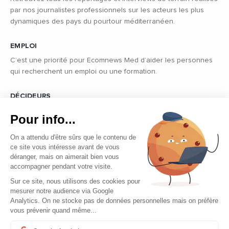
par nos journalistes professionnels sur les acteurs les plus
dynamiques des pays du pourtour méditerranéen.
EMPLOI
C’est une priorité pour Ecomnews Med d’aider les personnes
qui recherchent un emploi ou une formation.
DÉCIDEURS
Quels sont les décideurs qui font l’actualité économique et
Pour info...
politique des pays du pourtour de la Méditerranée.
On a attendu d'être sûrs que le contenu de
ce site vous intéresse avant de vous
déranger, mais on aimerait bien vous
accompagner pendant votre visite.
Sur ce site, nous utilisons des cookies pour
mesurer notre audience via Google
Copyright © 2026 - Tous droits réservés
Analytics. On ne stocke pas de données personnelles mais on préfère
vous prévenir quand même...
Qui sommes-nous ?