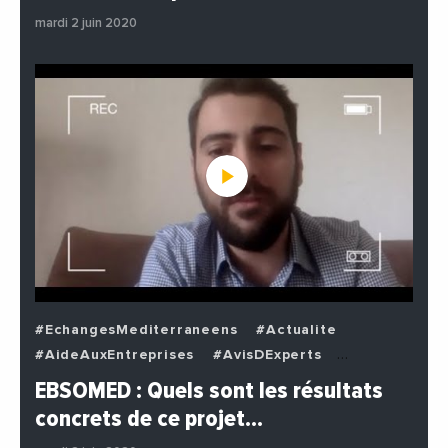
#Politique
mardi 2 juin 2020
#EchangesMediterraneens
#Actualite
#AideAuxEntreprises
#AvisDExperts
#BuzzNews
#Decideurs
EBSOMED : Quels sont les résultats
#EchangesMediterraneens
#Economie
concrets de ce projet…
#Entreprises
#Institutions
#PhotosEtVideos