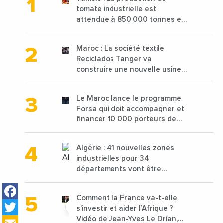
tomate industrielle est
attendue à 850 000 tonnes en
2025 en baisse de 15%
Maroc : La société textile
Reciclados Tanger va
construire une nouvelle usine
de 68 millions de $ pour traiter
les déchets textiles
Le Maroc lance le programme
Forsa qui doit accompagner et
financer 10 000 porteurs de
projets avec une enveloppe de
1,25 milliard de dirhams
Algérie : 41 nouvelles zones
industrielles pour 34
départements vont être
lancées
Facebook
Comment la France va-t-elle
Twitter
s’investir et aider l’Afrique ?
Vidéo de Jean-Yves Le Drian,