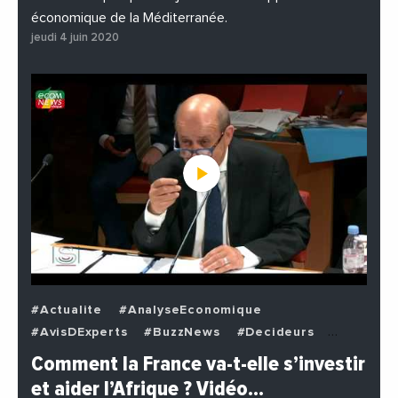
économique de la Méditerranée.
jeudi 4 juin 2020
#Actualite
#AnalyseEconomique
#AvisDExperts
#BuzzNews
#Decideurs
#EchangesMediterraneens
#Economie
Comment la France va-t-elle s’investir
#EnDirectDe
#Institutions
#PhotosEtVideos
et aider l’Afrique ? Vidéo…