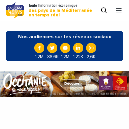
Toute l'information économique
des pays de la Méditerranée
en temps réel
Nos audiences sur les réseaux sociaux
1.2M
88,6K
1,2M
1,22K
2,6K