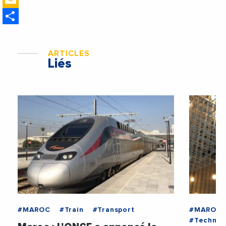
Email
ministre des Affaires
Share
étrangères de la France
ARTICLES
Liés
#MAROC
#Train
#Transport
#MAROC
#Technol