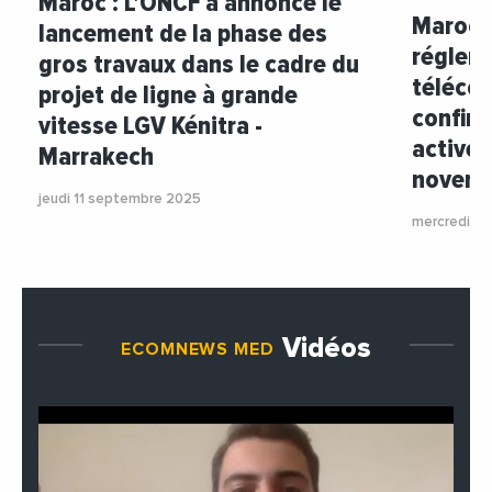
Maroc : L'ONCF a annoncé le
Maroc :
lancement de la phase des
réglem
gros travaux dans le cadre du
téléco
projet de ligne à grande
confir
vitesse LGV Kénitra -
activer
Marrakech
novem
jeudi 11 septembre 2025
mercredi 1
Vidéos
ECOMNEWS MED