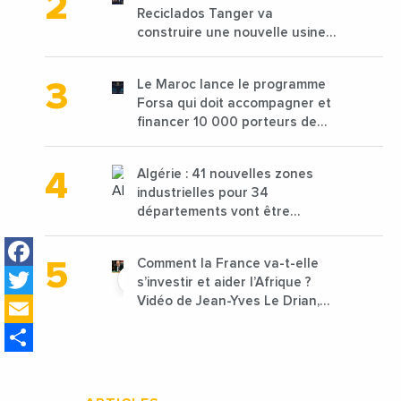
Reciclados Tanger va
construire une nouvelle usine
de 68 millions de $ pour traiter
les déchets textiles
Le Maroc lance le programme
Forsa qui doit accompagner et
financer 10 000 porteurs de
projets avec une enveloppe de
1,25 milliard de dirhams
Algérie : 41 nouvelles zones
industrielles pour 34
départements vont être
lancées
Facebook
Comment la France va-t-elle
Twitter
s’investir et aider l’Afrique ?
Email
Vidéo de Jean-Yves Le Drian,
ministre des Affaires
Share
étrangères de la France