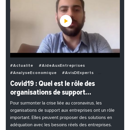
#Actualite
#AideAuxEntreprises
#AnalyseEconomique
#AvisDExperts
#BuzzNews
#Decideurs
Covid19 : Quel est le rôle des
#EchangesMediterraneens
#Economie
organisations de support…
#EnDirectDe
#Entreprises
#Institutions
#PhotosEtVideos
Pour surmonter la crise liée au coronavirus, les
organisations de support aux entreprises ont un rôle
important. Elles peuvent proposer des solutions en
adéquation avec les besoins réels des entreprises.