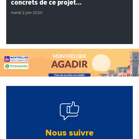
concrets de ce projet…
#Entreprises
#Institutions
#PhotosEtVideos
mardi 2 juin 2020
Nous suivre