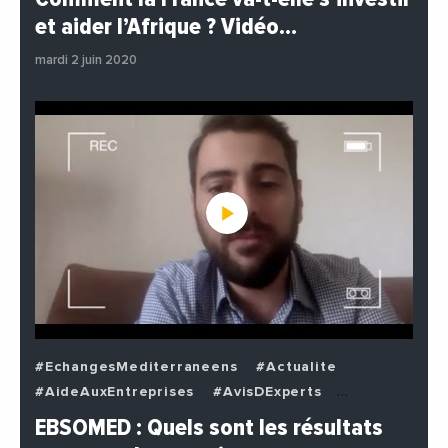
#EnDirectDe
#Institutions
#PhotosEtVideos
et aider l’Afrique ? Vidéo…
#Politique
mardi 2 juin 2020
#EchangesMediterraneens
#Actualite
#AideAuxEntreprises
#AvisDExperts
#BuzzNews
#Decideurs
EBSOMED : Quels sont les résultats
#EchangesMediterraneens
#Economie