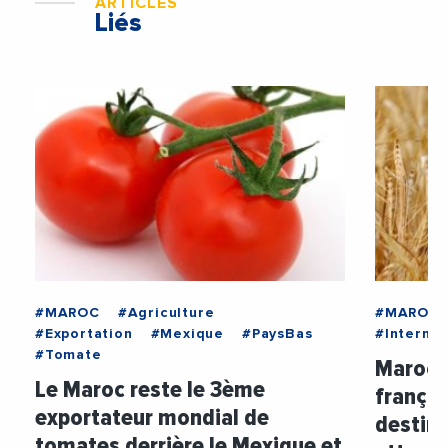
ARTICLES
Liés
#MAROC
#Agriculture
#MAROC
#Exportation
#Mexique
#PaysBas
#Internat
#Tomate
Maroc :
Le Maroc reste le 3ème
françai
exportateur mondial de
destin
tomates derrière le Mexique et