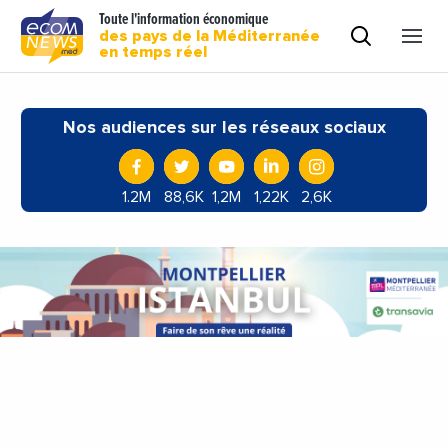
Toute l'information économique
des pays de la Méditerranée
en temps réel
Nos audiences sur les réseaux sociaux
1.2M
88,6K
1,2M
1,22K
2,6K