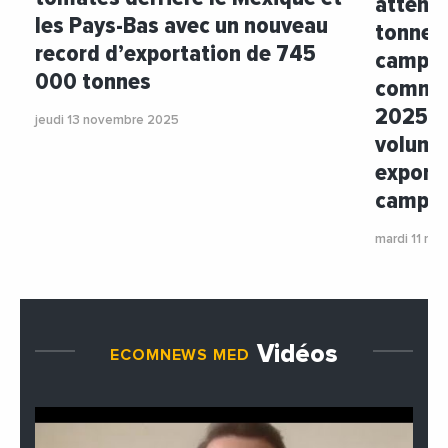
attendu
les Pays-Bas avec un nouveau
tonnes 
record d’exportation de 745
campag
000 tonnes
commer
2025/2
jeudi 13 novembre 2025
volumes
exporta
campag
mardi 11 no
Vidéos
ECOMNEWS MED