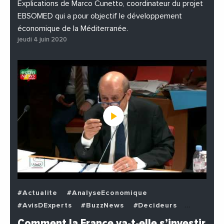
Explications de Marco Cunetto, coordinateur du projet
EBSOMED qui a pour objectif le développement
économique de la Méditerranée.
jeudi 4 juin 2020
#Actualite
#AnalyseEconomique
#AvisDExperts
#BuzzNews
#Decideurs
#EchangesMediterraneens
#Economie
Comment la France va-t-elle s’investir