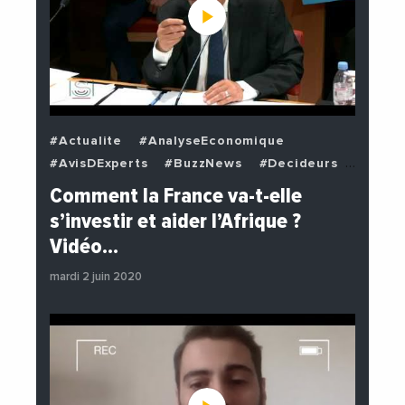
#Actualite
#AnalyseEconomique
#AvisDExperts
#BuzzNews
#Decideurs
#EchangesMediterraneens
#Economie
Comment la France va-t-elle
#EnDirectDe
#Institutions
s’investir et aider l’Afrique ?
#PhotosEtVideos
#Politique
Vidéo…
mardi 2 juin 2020