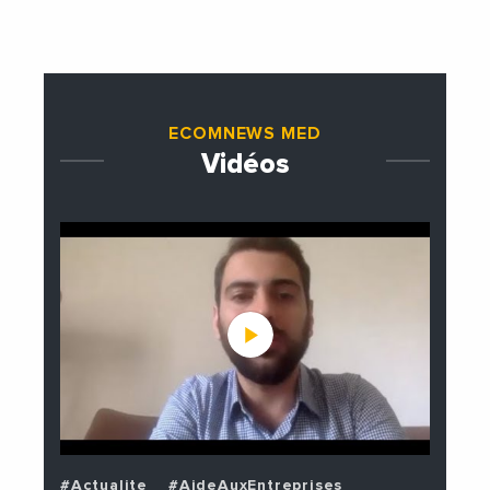
étrangères de la France
ECOMNEWS MED
Vidéos
#Actualite
#AideAuxEntreprises