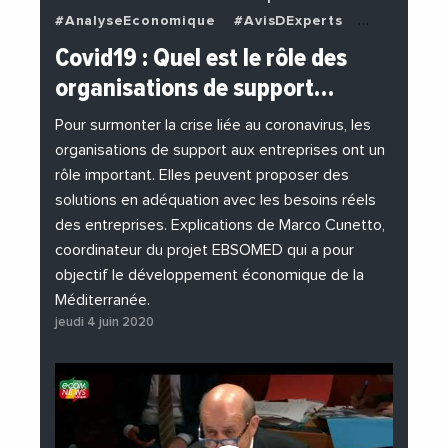
#AnalyseEconomique
#AvisDExperts
#BuzzNews
#Decideurs
Covid19 : Quel est le rôle des
#EchangesMediterraneens
#Economie
organisations de support…
#EnDirectDe
#Entreprises
#Institutions
#PhotosEtVideos
Pour surmonter la crise liée au coronavirus, les
organisations de support aux entreprises ont un
rôle important. Elles peuvent proposer des
solutions en adéquation avec les besoins réels
des entreprises. Explications de Marco Cunetto,
coordinateur du projet EBSOMED qui a pour
objectif le développement économique de la
Méditerranée.
jeudi 4 juin 2020