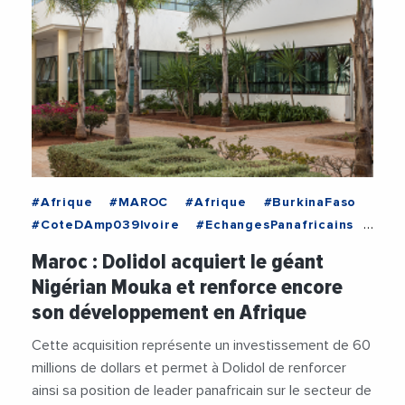
#Afrique
#MAROC
#Afrique
#BurkinaFaso
#CoteDAmp039Ivoire
#EchangesPanafricains
#Emploi
#Entreprises
#Ethiopie
#Europe
Maroc : Dolidol acquiert le géant
#Ghana
#Guinee
#Industrie
Nigérian Mouka et renforce encore
#Investissement
#Kenya
#Liberia
#Mali
son développement en Afrique
#Nigeria
#Rwanda
#Somalie
#Soudan
#Tanzanie
#VieDesEntreprises
Cette acquisition représente un investissement de 60
millions de dollars et permet à Dolidol de renforcer
ainsi sa position de leader panafricain sur le secteur de