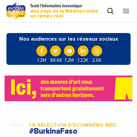
Toute l'information économique
des pays de la Méditerranée
en temps réel
Nos audiences sur les réseaux sociaux
1.2M
88,6K
1,2M
1,22K
2,6K
LA SÉLECTION D'ECOMNEWS MED
#BurkinaFaso