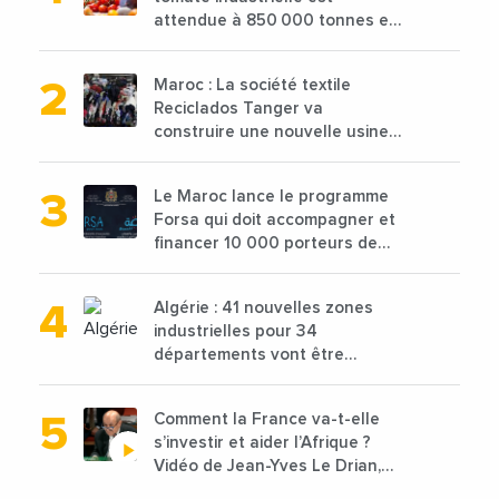
attendue à 850 000 tonnes en
2025 en baisse de 15%
Maroc : La société textile
Reciclados Tanger va
construire une nouvelle usine
de 68 millions de $ pour traiter
les déchets textiles
Le Maroc lance le programme
Forsa qui doit accompagner et
financer 10 000 porteurs de
projets avec une enveloppe de
1,25 milliard de dirhams
Algérie : 41 nouvelles zones
industrielles pour 34
départements vont être
lancées
Comment la France va-t-elle
s’investir et aider l’Afrique ?
Vidéo de Jean-Yves Le Drian,
ministre des Affaires