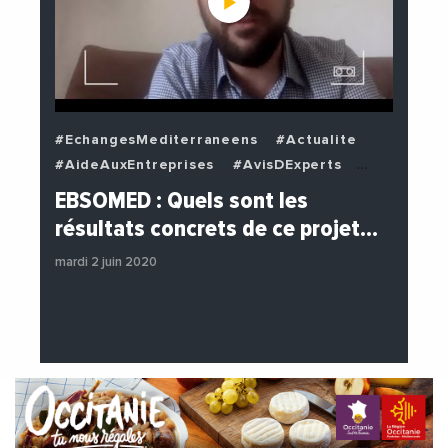
#EchangesMediterraneens
#Actualite
#AideAuxEntreprises
#AvisDExperts
#BuzzNews
#Decideurs
EBSOMED : Quels sont les
#EchangesMediterraneens
#Economie
résultats concrets de ce projet…
#Entreprises
#Institutions
mardi 2 juin 2020
#PhotosEtVideos