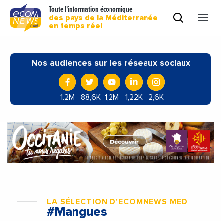
Toute l'information économique
des pays de la Méditerranée
en temps réel
Nos audiences sur les réseaux sociaux
1.2M
88,6K
1,2M
1,22K
2,6K
LA SÉLECTION D'ECOMNEWS MED
#Mangues