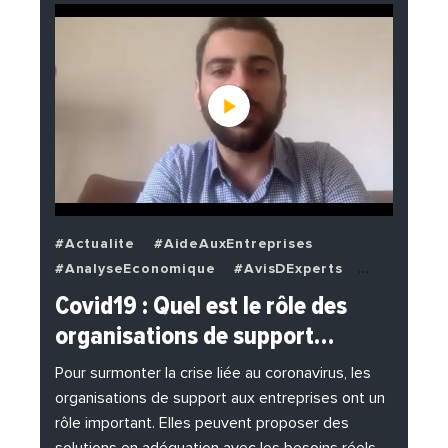
#Actualite
#AideAuxEntreprises
#AnalyseEconomique
#AvisDExperts
#BuzzNews
#Decideurs
Covid19 : Quel est le rôle des
#EchangesMediterraneens
#Economie
organisations de support…
#EnDirectDe
#Entreprises
#Institutions
#PhotosEtVideos
Pour surmonter la crise liée au coronavirus, les
organisations de support aux entreprises ont un
rôle important. Elles peuvent proposer des