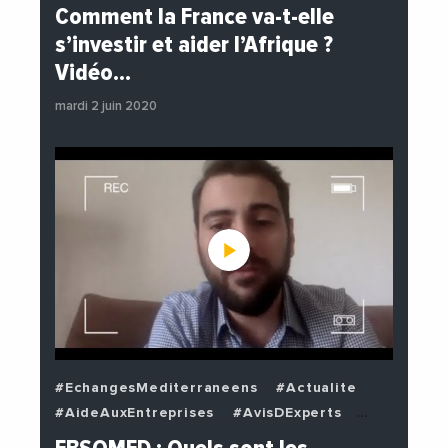
#EchangesMediterraneens
#Economie
Comment la France va-t-elle
#EnDirectDe
#Institutions
s’investir et aider l’Afrique ?
#PhotosEtVideos
#Politique
Vidéo…
mardi 2 juin 2020
#EchangesMediterraneens
#Actualite
#AideAuxEntreprises
#AvisDExperts
#BuzzNews
#Decideurs