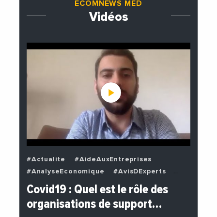
ECOMNEWS MED
Vidéos
#Actualite
#AideAuxEntreprises
#AnalyseEconomique
#AvisDExperts
#BuzzNews
#Decideurs
Covid19 : Quel est le rôle des
#EchangesMediterraneens
#Economie
organisations de support…
#EnDirectDe
#Entreprises