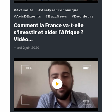
#Actualite
#AnalyseEconomique
#AvisDExperts
#BuzzNews
#Decideurs
#EchangesMediterraneens
#Economie
Comment la France va-t-elle
#EnDirectDe
#Institutions
s’investir et aider l’Afrique ?
#PhotosEtVideos
#Politique
Vidéo…
mardi 2 juin 2020