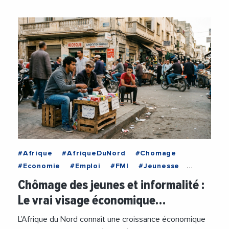
#Afrique
#AfriqueDuNord
#Chomage
#Economie
#Emploi
#FMI
#Jeunesse
#Pauvrete
#Politique
#Tourisme
Chômage des jeunes et informalité :
Le vrai visage économique…
L’Afrique du Nord connaît une croissance économique