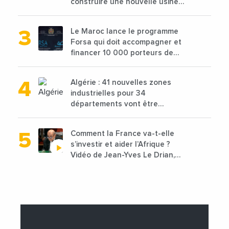
construire une nouvelle usine
de 68 millions de $ pour traiter
les déchets textiles
Le Maroc lance le programme
Forsa qui doit accompagner et
financer 10 000 porteurs de
projets avec une enveloppe de
1,25 milliard de dirhams
Algérie : 41 nouvelles zones
industrielles pour 34
départements vont être
lancées
Comment la France va-t-elle
s’investir et aider l’Afrique ?
Vidéo de Jean-Yves Le Drian,
ministre des Affaires
étrangères de la France