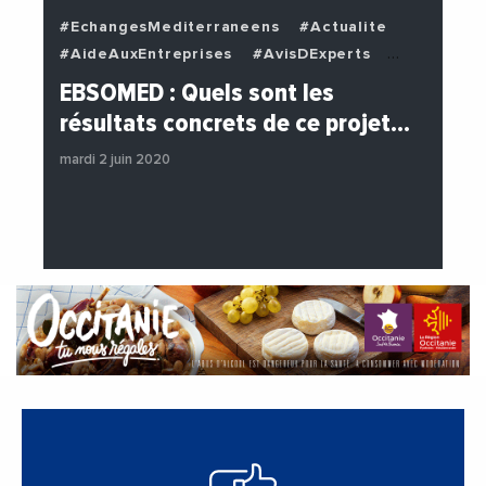
#EchangesMediterraneens
#Actualite
#AideAuxEntreprises
#AvisDExperts
#BuzzNews
#Decideurs
EBSOMED : Quels sont les
#EchangesMediterraneens
#Economie
résultats concrets de ce projet…
#Entreprises
#Institutions
mardi 2 juin 2020
#PhotosEtVideos