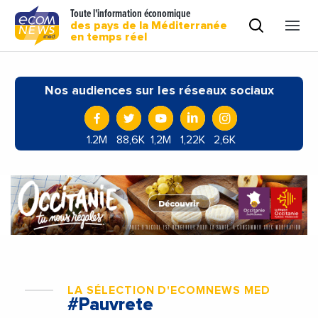
Toute l'information économique
des pays de la Méditerranée
en temps réel
Nos audiences sur les réseaux sociaux
1.2M
88,6K
1,2M
1,22K
2,6K
LA SÉLECTION D'ECOMNEWS MED
#Pauvrete