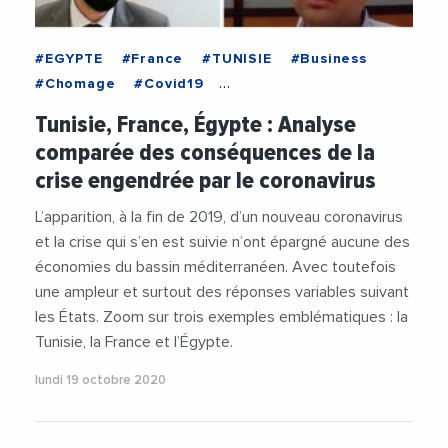
#EGYPTE
#France
#TUNISIE
#Business
#Chomage
#Covid19
#EchangesMediterraneens
#Emploi
Tunisie, France, Égypte : Analyse
#Industrie
#Pauvrete
comparée des conséquences de la
crise engendrée par le coronavirus
L’apparition, à la fin de 2019, d’un nouveau coronavirus
et la crise qui s’en est suivie n’ont épargné aucune des
économies du bassin méditerranéen. Avec toutefois
une ampleur et surtout des réponses variables suivant
les États. Zoom sur trois exemples emblématiques : la
Tunisie, la France et l’Égypte.
lundi 19 octobre 2020