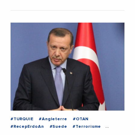
#TURQUIE
#Angleterre
#OTAN
#RecepErdoAn
#Suede
#Terrorisme
#Ukraine
#VolodymyrZelensky