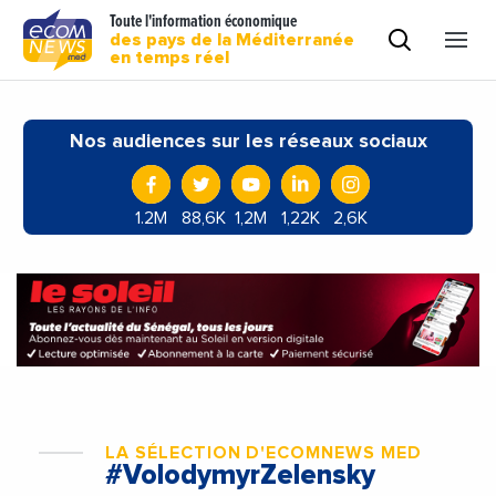
Toute l'information économique
des pays de la Méditerranée
en temps réel
Nos audiences sur les réseaux sociaux
1.2M
88,6K
1,2M
1,22K
2,6K
LA SÉLECTION D'ECOMNEWS MED
#VolodymyrZelensky