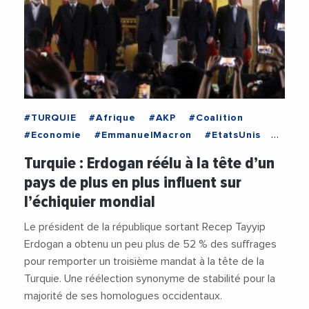
#TURQUIE
#Afrique
#AKP
#Coalition
#Economie
#EmmanuelMacron
#EtatsUnis
#France
#Golfe
#Hydrocarbures
Turquie : Erdogan réélu à la tête d’un
#JoeBiden
#KemalKilicdaroglu
#ONU
pays de plus en plus influent sur
#Parlement
#President
#ProcheOrient
l’échiquier mondial
#RecepErdoAn
#Russie
#Scrutin
#UE
#Ukraine
#UrsulaVonDerLeyen
Le président de la république sortant Recep Tayyip
#VladimirPoutine
#VolodymyrZelensky
Erdogan a obtenu un peu plus de 52 % des suffrages
pour remporter un troisième mandat à la tête de la
Turquie. Une réélection synonyme de stabilité pour la
majorité de ses homologues occidentaux.