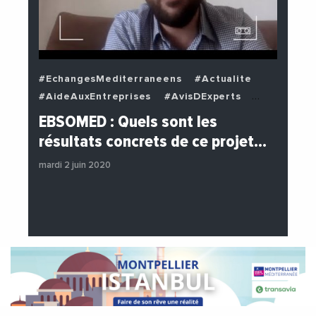
#EchangesMediterraneens
#Actualite
#AideAuxEntreprises
#AvisDExperts
#BuzzNews
#Decideurs
EBSOMED : Quels sont les
#EchangesMediterraneens
#Economie
résultats concrets de ce projet…
#Entreprises
#Institutions
mardi 2 juin 2020
#PhotosEtVideos