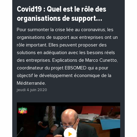
#BuzzNews
#Decideurs
Covid19 : Quel est le rôle des
#EchangesMediterraneens
#Economie
organisations de support…
#EnDirectDe
#Entreprises
#Institutions
#PhotosEtVideos
Pour surmonter la crise liée au coronavirus, les
organisations de support aux entreprises ont un
rôle important. Elles peuvent proposer des
solutions en adéquation avec les besoins réels
des entreprises. Explications de Marco Cunetto,
coordinateur du projet EBSOMED qui a pour
objectif le développement économique de la
Méditerranée.
jeudi 4 juin 2020