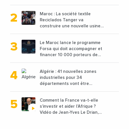
2025 en baisse de 15%
Maroc : La société textile
Reciclados Tanger va
construire une nouvelle usine
de 68 millions de $ pour traiter
les déchets textiles
Le Maroc lance le programme
Forsa qui doit accompagner et
financer 10 000 porteurs de
projets avec une enveloppe de
1,25 milliard de dirhams
Algérie : 41 nouvelles zones
industrielles pour 34
départements vont être
lancées
Comment la France va-t-elle
s’investir et aider l’Afrique ?
Vidéo de Jean-Yves Le Drian,
ministre des Affaires
étrangères de la France