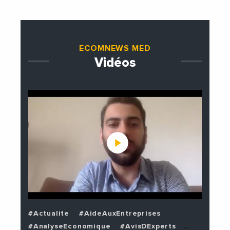
ECOMNEWS MED
Vidéos
#Actualite
#AideAuxEntreprises
#AnalyseEconomique
#AvisDExperts