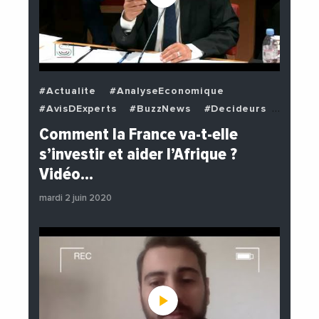
#Actualite
#AnalyseEconomique
#AvisDExperts
#BuzzNews
#Decideurs
#EchangesMediterraneens
#Economie
Comment la France va-t-elle
#EnDirectDe
#Institutions
s’investir et aider l’Afrique ?
#PhotosEtVideos
#Politique
Vidéo…
mardi 2 juin 2020