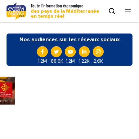
Toute l'information économique
des pays de la Méditerranée
en temps réel
Nos audiences sur les réseaux sociaux
1.2M
88,6K
1,2M
1,22K
2,6K