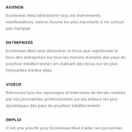
AGENDA
Ecomnews Med sélectionne tous les évènements,
manifestations, salons, forums les plus importants à ne surtout
pas manquer
ENTREPRISES
Ecomnews Med veut démontrer la force que représente le
tissu des entreprises sur tous les bassins d’emploi des pays du
pourtour méditerranéen en réalisant des focus sur les plus
innovantes d’entre elles.
VIDÉOS
Décidez comment Google utilise
Retrouvez tous les reportages et interviews de terrain réalisés
par nos journalistes professionnels sur les acteurs les plus
vos données
dynamiques des pays du pourtour méditerranéen.
Choisissez comment Google peut collecter et utiliser vos données
pour une meilleure expérience de navigation sur notre site. Votre vie
EMPLOI
privée est primordiale et vous avez le plein contrôle ici.
C’est une priorité pour Ecomnews Med d’aider les personnes