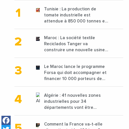
Tunisie : La production de
tomate industrielle est
attendue à 850 000 tonnes en
2025 en baisse de 15%
Maroc : La société textile
Reciclados Tanger va
construire une nouvelle usine
de 68 millions de $ pour traiter
les déchets textiles
Le Maroc lance le programme
Forsa qui doit accompagner et
financer 10 000 porteurs de
projets avec une enveloppe de
1,25 milliard de dirhams
Algérie : 41 nouvelles zones
industrielles pour 34
départements vont être
lancées
Facebook
Comment la France va-t-elle