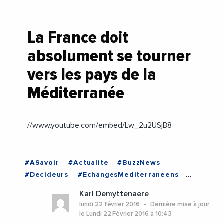
La France doit
absolument se tourner
vers les pays de la
Méditerranée
//www.youtube.com/embed/Lw_2u2USjB8
#ASavoir
#Actualite
#BuzzNews
#Decideurs
#EchangesMediterraneens
#Economie
#EnDirectDe
#Institutions
Karl Demyttenaere
#PhotosEtVideos
#Politique
lundi 22 février 2016
Dernière mise à jour
le Lundi 22 Février 2016 à 10:43