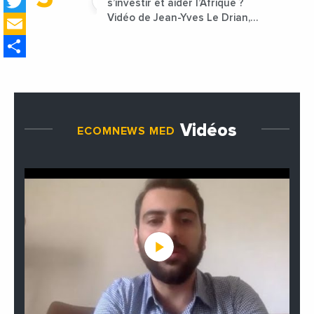
Twitter
s’investir et aider l’Afrique ?
Email
Vidéo de Jean-Yves Le Drian,
ministre des Affaires
Share
étrangères de la France
Vidéos
ECOMNEWS MED