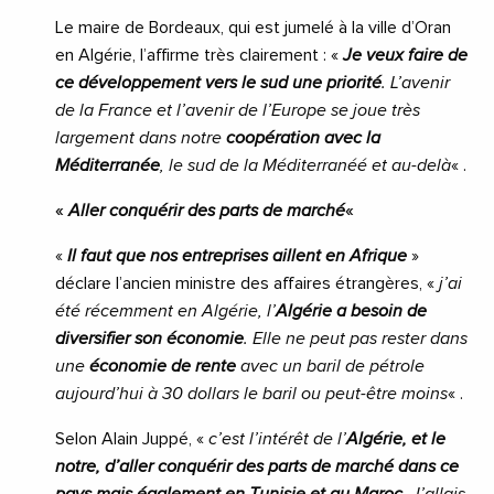
Le maire de Bordeaux, qui est jumelé à la ville d’Oran
en Algérie, l’affirme très clairement : «
Je veux faire de
ce développement vers le sud une priorité
. L’avenir
de la France et l’avenir de l’Europe se joue très
largement dans notre
coopération avec la
Méditerranée
, le sud de la Méditerranéé et au-delà
« .
«
Aller conquérir des parts de marché
«
«
Il faut que nos entreprises aillent en Afrique
»
déclare l’ancien ministre des affaires étrangères, «
j’ai
été récemment en Algérie, l’
Algérie a besoin de
diversifier son économie
. Elle ne peut pas rester dans
une
économie de rente
avec un baril de pétrole
aujourd’hui à 30 dollars le baril ou peut-être moins
« .
Selon Alain Juppé, «
c’est l’intérêt de l’
Algérie, et le
notre, d’aller conquérir des parts de marché dans ce
pays mais également en Tunisie et au Maroc
. J’allais