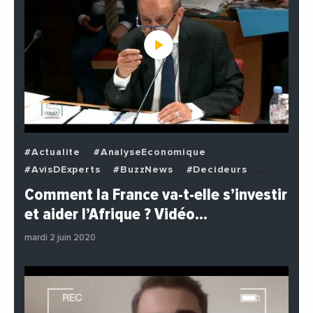
#Actualite
#AnalyseEconomique
#AvisDExperts
#BuzzNews
#Decideurs
#EchangesMediterraneens
#Economie
Comment la France va-t-elle s’investir
#EnDirectDe
#Institutions
#PhotosEtVideos
et aider l’Afrique ? Vidéo…
#Politique
mardi 2 juin 2020