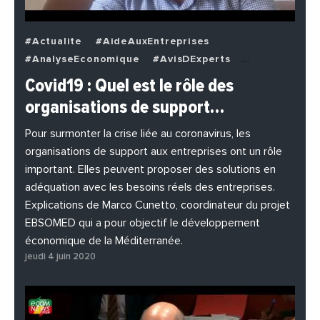
#Actualite
#AideAuxEntreprises
#AnalyseEconomique
#AvisDExperts
#BuzzNews
#Decideurs
Covid19 : Quel est le rôle des
#EchangesMediterraneens
#Economie
organisations de support…
#EnDirectDe
#Entreprises
#Institutions
#PhotosEtVideos
Pour surmonter la crise liée au coronavirus, les
organisations de support aux entreprises ont un rôle
important. Elles peuvent proposer des solutions en
adéquation avec les besoins réels des entreprises.
Explications de Marco Cunetto, coordinateur du projet
EBSOMED qui a pour objectif le développement
économique de la Méditerranée.
jeudi 4 juin 2020