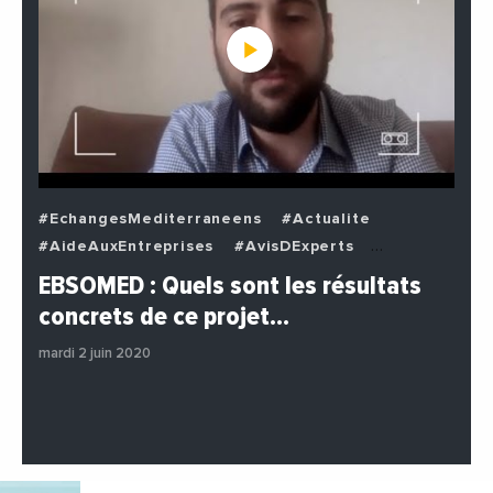
#EchangesMediterraneens
#Actualite
#AideAuxEntreprises
#AvisDExperts
#BuzzNews
#Decideurs
EBSOMED : Quels sont les résultats
#EchangesMediterraneens
#Economie
concrets de ce projet…
#Entreprises
#Institutions
#PhotosEtVideos
mardi 2 juin 2020