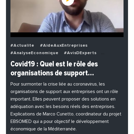
#Actualite
#AideAuxEntreprises
#AnalyseEconomique
#AvisDExperts
#BuzzNews
#Decideurs
Covid19 : Quel est le rôle des
#EchangesMediterraneens
#Economie
organisations de support…
#EnDirectDe
#Entreprises
#Institutions
#PhotosEtVideos
Pour surmonter la crise liée au coronavirus, les
organisations de support aux entreprises ont un rôle
important. Elles peuvent proposer des solutions en
adéquation avec les besoins réels des entreprises.
Explications de Marco Cunetto, coordinateur du projet
EBSOMED qui a pour objectif le développement
économique de la Méditerranée.