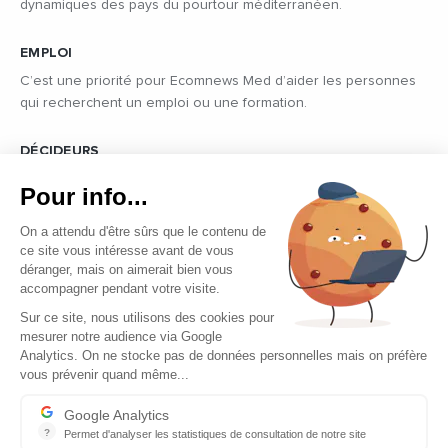
dynamiques des pays du pourtour méditerranéen.
EMPLOI
C’est une priorité pour Ecomnews Med d’aider les personnes
qui recherchent un emploi ou une formation.
DÉCIDEURS
Quels sont les décideurs qui font l’actualité économique et
Pour info...
politique des pays du pourtour de la Méditerranée.
On a attendu d'être sûrs que le contenu de
ce site vous intéresse avant de vous
déranger, mais on aimerait bien vous
accompagner pendant votre visite.
Sur ce site, nous utilisons des cookies pour
mesurer notre audience via Google
Copyright © 2026 - Tous droits réservés
Analytics. On ne stocke pas de données personnelles mais on préfère
vous prévenir quand même...
Qui sommes-nous ?
Contact
Google Analytics
?
Permet d'analyser les statistiques de consultation de notre site
Mentions légales