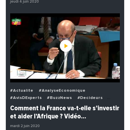
jeudi 4 juin 2020
#Actualite
#AnalyseEconomique
#AvisDExperts
#BuzzNews
#Decideurs
#EchangesMediterraneens
#Economie
Comment la France va-t-elle s’investir
#EnDirectDe
#Institutions
#PhotosEtVideos
et aider l’Afrique ? Vidéo…
#Politique
mardi 2 juin 2020