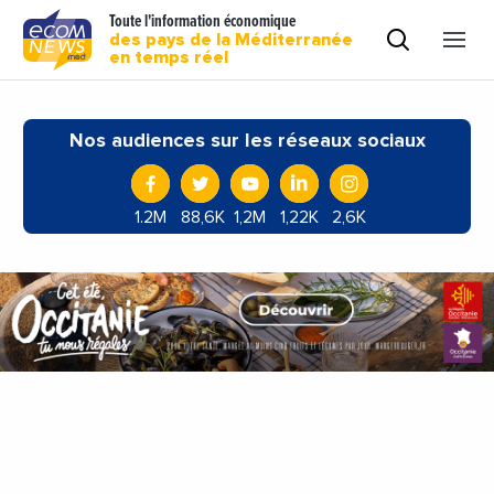
Toute l'information économique
des pays de la Méditerranée
en temps réel
Nos audiences sur les réseaux sociaux
1.2M
88,6K
1,2M
1,22K
2,6K