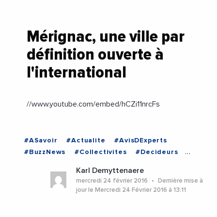
Mérignac, une ville par
définition ouverte à
l'international
//www.youtube.com/embed/hCZi11nrcFs
#ASavoir
#Actualite
#AvisDExperts
#BuzzNews
#Collectivites
#Decideurs
#EchangesMediterraneens
#Economie
Karl Demyttenaere
#EnDirectDe
#Entreprises
#PhotosEtVideos
mercredi 24 février 2016
Dernière mise à
#Politique
jour le Mercredi 24 Février 2016 à 13:11