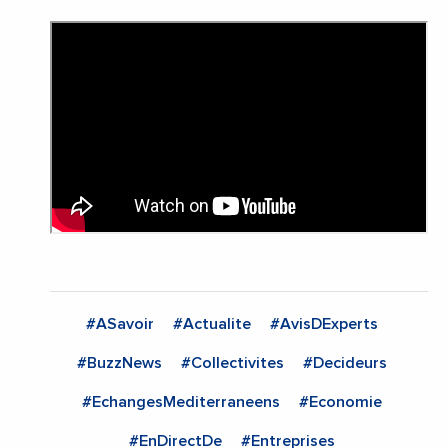
#ASavoir
#Actualite
#AvisDExperts
#BuzzNews
#Collectivites
#Decideurs
#EchangesMediterraneens
#Economie
#EnDirectDe
#Entreprises