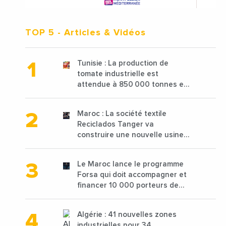
TOP 5
- Articles & Vidéos
Tunisie : La production de
tomate industrielle est
attendue à 850 000 tonnes en
2025 en baisse de 15%
Maroc : La société textile
Reciclados Tanger va
construire une nouvelle usine
de 68 millions de $ pour traiter
les déchets textiles
Le Maroc lance le programme
Forsa qui doit accompagner et
financer 10 000 porteurs de
projets avec une enveloppe de
1,25 milliard de dirhams
Algérie : 41 nouvelles zones
industrielles pour 34