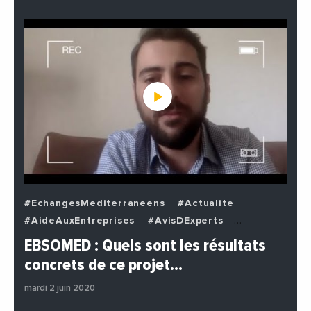
#EchangesMediterraneens
#Actualite
#AideAuxEntreprises
#AvisDExperts
#BuzzNews
#Decideurs
EBSOMED : Quels sont les résultats
#EchangesMediterraneens
#Economie
concrets de ce projet…
#Entreprises
#Institutions
#PhotosEtVideos
mardi 2 juin 2020