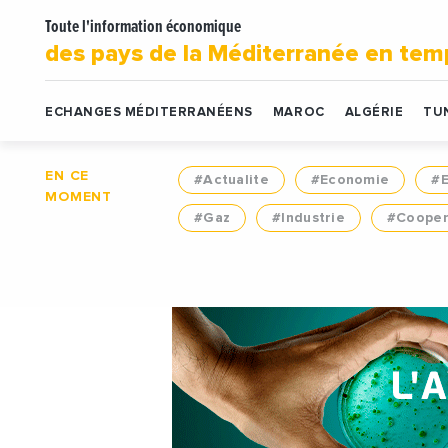
Toute l'information économique
des pays de la Méditerranée en tem
ECHANGES MÉDITERRANÉENS
MAROC
ALGÉRIE
TUN
EN CE
#Actualite
#Economie
#
MOMENT
#Gaz
#Industrie
#Cooper