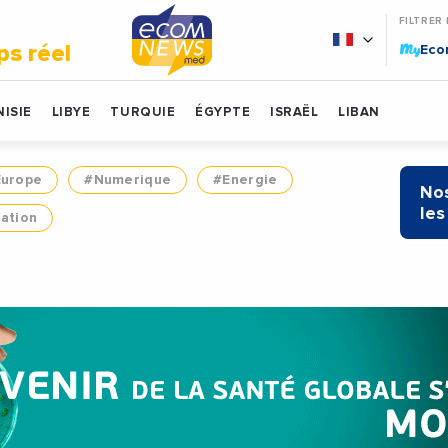
FILTRER
My
ps réel
Ec
ISIE
LIBYE
TURQUIE
ÉGYPTE
ISRAËL
LIBAN
Europe
#Numerique
#Energie
Nos
les
ation