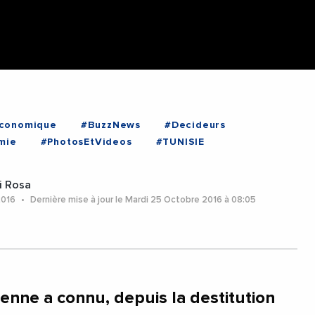
Economique
#BuzzNews
#Decideurs
mie
#PhotosEtVideos
#TUNISIE
i Rosa
2016
Dernière mise à jour le Mardi 25 Octobre 2016 à 08:05
ienne a connu, depuis la destitution