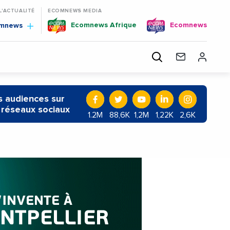
 L'ACTUALITÉ
ECOMNEWS MEDIA
Ecomnews Afrique
Ecomnews
omnews
 audiences sur
 réseaux sociaux
1.2M
88,6K
1,2M
1,22K
2,6K