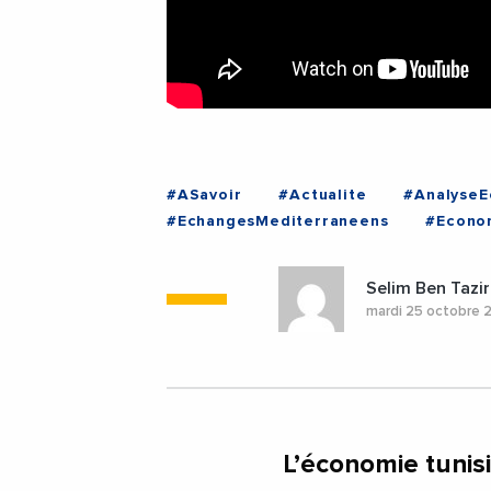
#ASavoir
#Actualite
#Analyse
#EchangesMediterraneens
#Econo
Selim Ben Tazir
mardi 25 octobre 
L’économie tunis