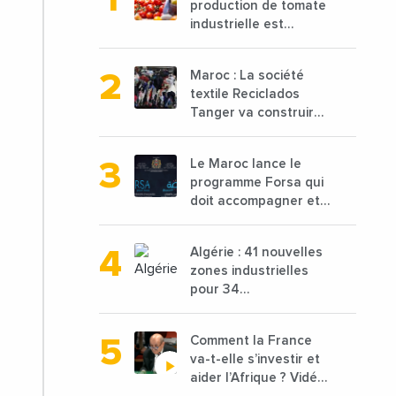
production de tomate
industrielle est
attendue à 850 000
tonnes en 2025 en
Maroc : La société
baisse de 15%
textile Reciclados
Tanger va construire
une nouvelle usine de
68 millions de $ pour
Le Maroc lance le
traiter les déchets
programme Forsa qui
textiles
doit accompagner et
financer 10 000
porteurs de projets
Algérie : 41 nouvelles
avec une enveloppe
zones industrielles
de 1,25 milliard de
pour 34
dirhams
départements vont
être lancées
Comment la France
va-t-elle s’investir et
aider l’Afrique ? Vidéo