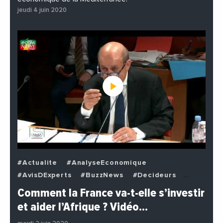
jeudi 4 juin 2020
#Actualite
#AnalyseEconomique
#AvisDExperts
#BuzzNews
#Decideurs
#EchangesMediterraneens
#Economie
Comment la France va-t-elle s’investir
#EnDirectDe
#Institutions
#PhotosEtVideos
et aider l’Afrique ? Vidéo…
#Politique