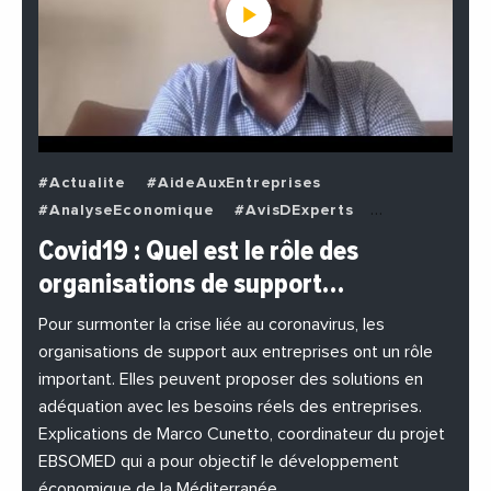
#Actualite
#AideAuxEntreprises
#AnalyseEconomique
#AvisDExperts
#BuzzNews
#Decideurs
Covid19 : Quel est le rôle des
#EchangesMediterraneens
#Economie
organisations de support…
#EnDirectDe
#Entreprises
#Institutions
#PhotosEtVideos
Pour surmonter la crise liée au coronavirus, les
organisations de support aux entreprises ont un rôle
important. Elles peuvent proposer des solutions en
adéquation avec les besoins réels des entreprises.
Explications de Marco Cunetto, coordinateur du projet
EBSOMED qui a pour objectif le développement
économique de la Méditerranée.