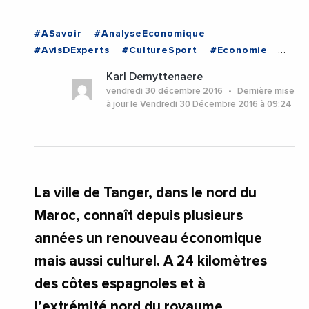
#ASavoir
#AnalyseEconomique
#AvisDExperts
#CultureSport
#Economie
#Emploi
#EmploiFormation
#Entreprises
Karl Demyttenaere
#MAROC
vendredi 30 décembre 2016
Dernière mise
à jour le Vendredi 30 Décembre 2016 à 09:24
La ville de Tanger, dans le nord du
Maroc, connaît depuis plusieurs
années un renouveau économique
mais aussi culturel. A 24 kilomètres
des côtes espagnoles et à
l’extrémité nord du royaume,