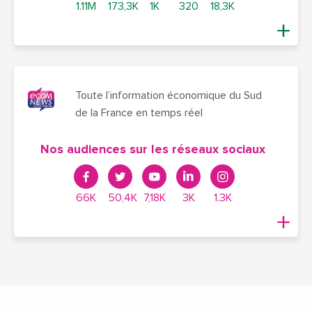
1.11M
173,3K
1K
320
18,3K
Toute l’information économique du Sud
de la France en temps réel
Nos audiences sur les réseaux sociaux
66K
50,4K
7,18K
3K
1.3K