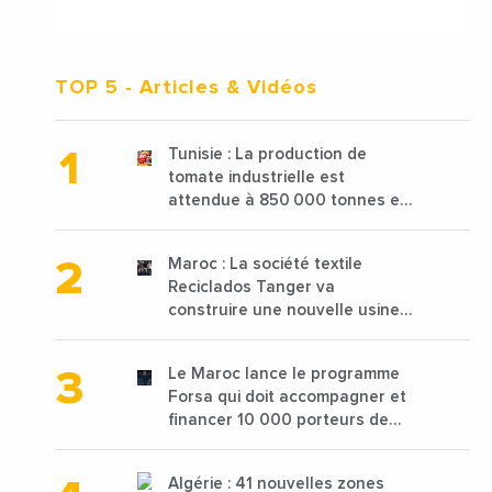
TOP 5
- Articles & Vidéos
Tunisie : La production de
tomate industrielle est
attendue à 850 000 tonnes en
2025 en baisse de 15%
Maroc : La société textile
Reciclados Tanger va
construire une nouvelle usine
de 68 millions de $ pour traiter
les déchets textiles
Le Maroc lance le programme
Forsa qui doit accompagner et
financer 10 000 porteurs de
projets avec une enveloppe de
1,25 milliard de dirhams
Algérie : 41 nouvelles zones