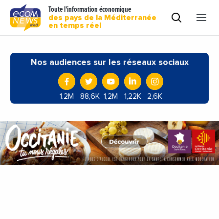
Toute l'information économique
des pays de la Méditerranée
en temps réel
Nos audiences sur les réseaux sociaux
1.2M
88,6K
1,2M
1,22K
2,6K