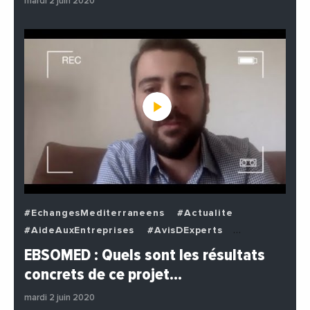
mardi 2 juin 2020
#EchangesMediterraneens
#Actualite
#AideAuxEntreprises
#AvisDExperts
#BuzzNews
#Decideurs
EBSOMED : Quels sont les résultats
#EchangesMediterraneens
#Economie
concrets de ce projet…
#Entreprises
#Institutions
#PhotosEtVideos
mardi 2 juin 2020