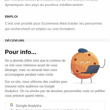
dynamiques des pays du pourtour méditerranéen.
EMPLOI
C’est une priorité pour Ecomnews Med d’aider les personnes
qui recherchent un emploi ou une formation.
DÉCIDEURS
Quels sont les décideurs qui font l’actualité économique et
Pour info...
politique des pays du pourtour de la Méditerranée.
On a attendu d'être sûrs que le contenu de
ce site vous intéresse avant de vous
déranger, mais on aimerait bien vous
accompagner pendant votre visite.
Sur ce site, nous utilisons des cookies pour
mesurer notre audience via Google
Copyright © 2026 - Tous droits réservés
Analytics. On ne stocke pas de données personnelles mais on préfère
vous prévenir quand même...
Qui sommes-nous ?
Contact
Google Analytics
?