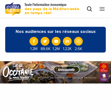
Toute l'information économique
des pays de la Méditerranée
en temps réel
Nos audiences sur les réseaux sociaux
1.2M
88,6K
1,2M
1,22K
2,6K