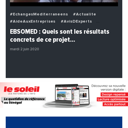
#EchangesMediterraneens
#Actualite
#AideAuxEntreprises
#AvisDExperts
#BuzzNews
#Decideurs
EBSOMED : Quels sont les résultats
#EchangesMediterraneens
#Economie
concrets de ce projet…
#Entreprises
#Institutions
#PhotosEtVideos
mardi 2 juin 2020