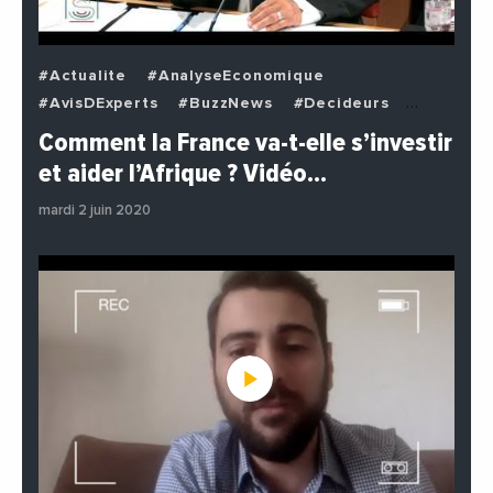
#Actualite
#AnalyseEconomique
#AvisDExperts
#BuzzNews
#Decideurs
#EchangesMediterraneens
#Economie
Comment la France va-t-elle s’investir
#EnDirectDe
#Institutions
#PhotosEtVideos
et aider l’Afrique ? Vidéo…
#Politique
mardi 2 juin 2020