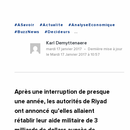
#ASavoir
#Actualite
#AnalyseEconomique
#BuzzNews
#Decideurs
#EchangesMediterraneens
#Economie
Karl Demyttenaere
#EnDirectDe
#Politique
#LIBAN
mardi 17 janvier 2017
Dernière mise à jour
le Mardi 17 Janvier 2017 à 10:57
Après une interruption de presque
une année, les autorités de Riyad
ont annoncé qu’elles allaient
rétablir leur aide militaire de 3