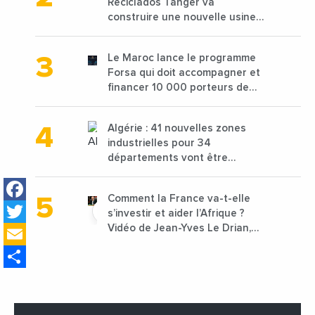
Reciclados Tanger va
construire une nouvelle usine
de 68 millions de $ pour traiter
les déchets textiles
Le Maroc lance le programme
Forsa qui doit accompagner et
financer 10 000 porteurs de
projets avec une enveloppe de
1,25 milliard de dirhams
Algérie : 41 nouvelles zones
industrielles pour 34
départements vont être
lancées
Facebook
Comment la France va-t-elle
Twitter
s’investir et aider l’Afrique ?
Email
Vidéo de Jean-Yves Le Drian,
ministre des Affaires
Share
étrangères de la France