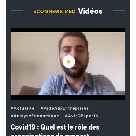
Vidéos
ECOMNEWS MED
#Actualite
#AideAuxEntreprises
#AnalyseEconomique
#AvisDExperts
#BuzzNews
#Decideurs
Covid19 : Quel est le rôle des
#EchangesMediterraneens
#Economie