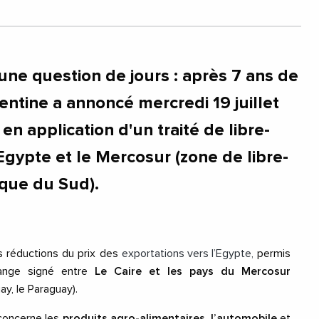
une question de jours : après 7 ans de
entine a annoncé mercredi 19 juillet
en application d'un traité de libre-
Egypte et le Mercosur (zone de libre-
que du Sud).
s réductions du prix des
exportations vers l’Egypte,
permis
hange signé entre
Le Caire et les pays du Mercosur
uay, le Paraguay).
 concerne les
produits agro-alimentaires
,
l’automobile
et