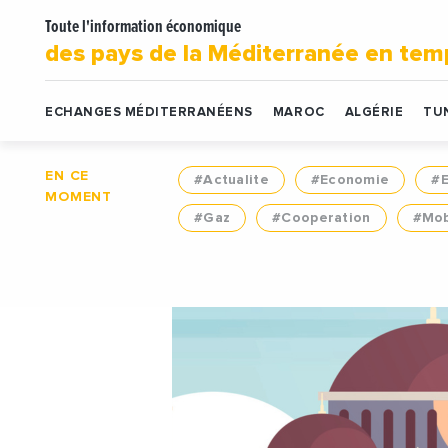
Toute l'information économique
des pays de la Méditerranée en tem
ECHANGES MÉDITERRANÉENS
MAROC
ALGÉRIE
TUN
EN CE
#Actualite
#Economie
#
MOMENT
#Gaz
#Cooperation
#Mob