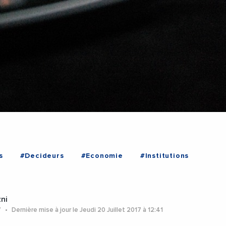
s
#Decideurs
#Economie
#Institutions
ni
7
Dernière mise à jour le Jeudi 20 Juillet 2017 à 12:41