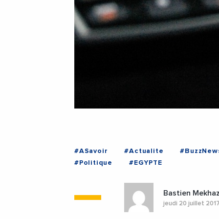
#ASavoir
#Actualite
#BuzzNew
#Politique
#EGYPTE
Bastien Mekhaz
jeudi 20 juillet 201