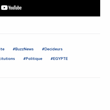
ite
#BuzzNews
#Decideurs
titutions
#Politique
#EGYPTE