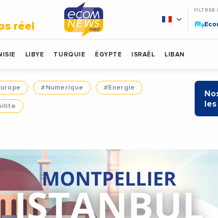
FILTRER
My
ps réel
Ec
ISIE
LIBYE
TURQUIE
ÉGYPTE
ISRAËL
LIBAN
Europe
#Numerique
#Energie
Nos
les
ilite