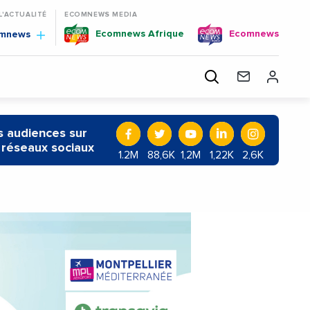
 L'ACTUALITÉ
ECOMNEWS MEDIA
Ecomnews Afrique
Ecomnews
omnews
 audiences sur
 réseaux sociaux
1.2M
88,6K
1,2M
1,22K
2,6K