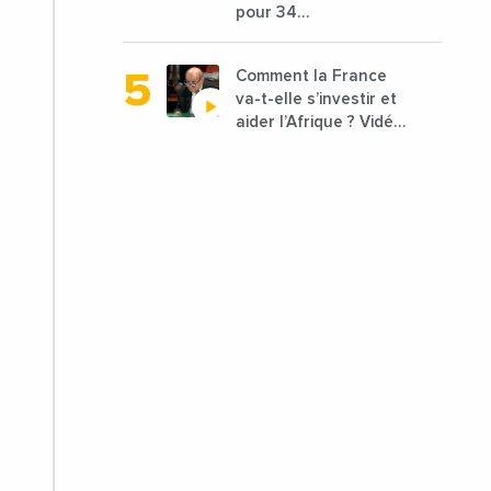
pour 34
dirhams
départements vont
être lancées
Comment la France
va-t-elle s’investir et
aider l’Afrique ? Vidéo
de Jean-Yves Le
Drian, ministre des
Affaires étrangères
de la France