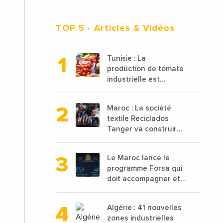
TOP 5
- Articles & Vidéos
Tunisie : La
production de tomate
industrielle est
attendue à 850 000
tonnes en 2025 en
Maroc : La société
baisse de 15%
textile Reciclados
Tanger va construire
une nouvelle usine de
68 millions de $ pour
Le Maroc lance le
traiter les déchets
programme Forsa qui
textiles
doit accompagner et
financer 10 000
porteurs de projets
Algérie : 41 nouvelles
avec une enveloppe
zones industrielles
de 1,25 milliard de