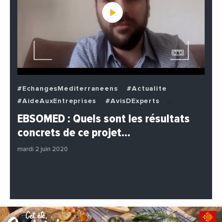
#EchangesMediterraneens
#Actualite
#AideAuxEntreprises
#AvisDExperts
#BuzzNews
#Decideurs
EBSOMED : Quels sont les résultats
#EchangesMediterraneens
#Economie
concrets de ce projet…
#Entreprises
#Institutions
#PhotosEtVideos
mardi 2 juin 2020