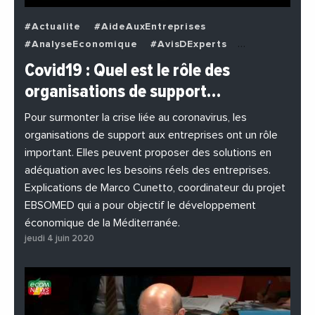
#Actualite
#AideAuxEntreprises
#AnalyseEconomique
#AvisDExperts
#BuzzNews
#Decideurs
Covid19 : Quel est le rôle des
#EchangesMediterraneens
#Economie
organisations de support…
#EnDirectDe
#Entreprises
#Institutions
#PhotosEtVideos
Pour surmonter la crise liée au coronavirus, les
organisations de support aux entreprises ont un rôle
important. Elles peuvent proposer des solutions en
adéquation avec les besoins réels des entreprises.
Explications de Marco Cunetto, coordinateur du projet
EBSOMED qui a pour objectif le développement
économique de la Méditerranée.
jeudi 4 juin 2020