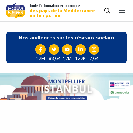
Toute l'information économique
des pays de la Méditerranée
en temps réel
Nos audiences sur les réseaux sociaux
1.2M
88,6K
1,2M
1,22K
2,6K