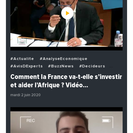
#Actualite
#AnalyseEconomique
#AvisDExperts
#BuzzNews
#Decideurs
#EchangesMediterraneens
#Economie
Comment la France va-t-elle s’investir
#EnDirectDe
#Institutions
#PhotosEtVideos
et aider l’Afrique ? Vidéo…
#Politique
mardi 2 juin 2020