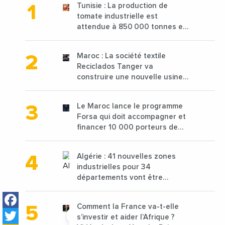
Tunisie : La production de
tomate industrielle est
attendue à 850 000 tonnes en
2025 en baisse de 15%
Maroc : La société textile
Reciclados Tanger va
construire une nouvelle usine
de 68 millions de $ pour traiter
les déchets textiles
Le Maroc lance le programme
Forsa qui doit accompagner et
financer 10 000 porteurs de
projets avec une enveloppe de
1,25 milliard de dirhams
Algérie : 41 nouvelles zones
industrielles pour 34
départements vont être
lancées
Facebook
Comment la France va-t-elle
Twitter
s’investir et aider l’Afrique ?