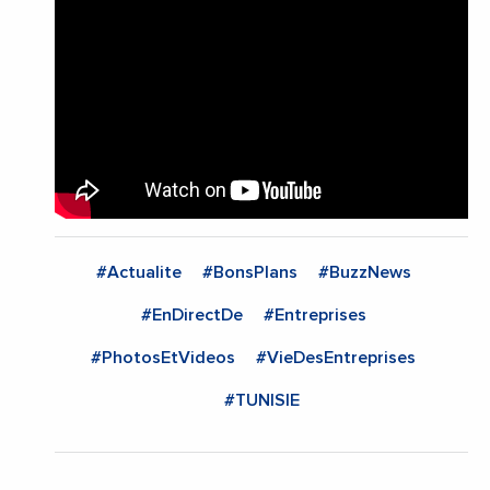
#Actualite
#BonsPlans
#BuzzNews
#EnDirectDe
#Entreprises
#PhotosEtVideos
#VieDesEntreprises
#TUNISIE