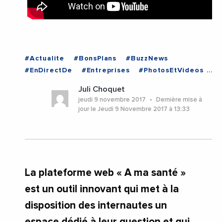
#Actualite
#BonsPlans
#BuzzNews
#EnDirectDe
#Entreprises
#PhotosEtVideos
#VieDesEntreprises
#TUNISIE
Juli Choquet
jeudi 9 novembre 2017
Dernière mise à
jour le Jeudi 9 Novembre 2017 à 13:33
La plateforme web « A ma santé »
est un outil innovant qui met à la
disposition des internautes un
espace dédié à leur question et qui