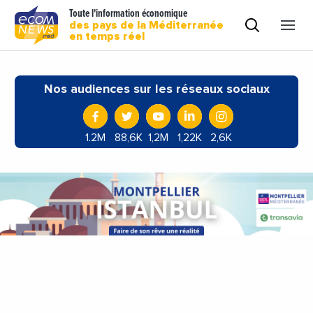
Toute l'information économique
des pays de la Méditerranée
en temps réel
Nos audiences sur les réseaux sociaux
1.2M
88,6K
1,2M
1,22K
2,6K