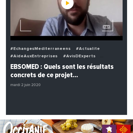
#EchangesMediterraneens
#Actualite
#AideAuxEntreprises
#AvisDExperts
#BuzzNews
#Decideurs
EBSOMED : Quels sont les résultats
#EchangesMediterraneens
#Economie
concrets de ce projet…
#Entreprises
#Institutions
#PhotosEtVideos
mardi 2 juin 2020