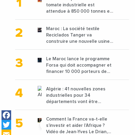
tomate industrielle est
attendue à 850 000 tonnes en
2025 en baisse de 15%
Maroc : La société textile
Reciclados Tanger va
construire une nouvelle usine
de 68 millions de $ pour traiter
les déchets textiles
Le Maroc lance le programme
Forsa qui doit accompagner et
financer 10 000 porteurs de
projets avec une enveloppe de
1,25 milliard de dirhams
Algérie : 41 nouvelles zones
industrielles pour 34
départements vont être
lancées
Facebook
Comment la France va-t-elle
Twitter
s’investir et aider l’Afrique ?
Email
Vidéo de Jean-Yves Le Drian,