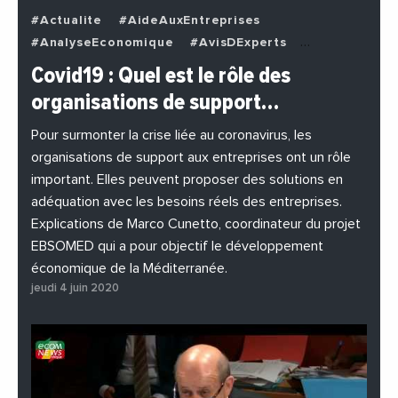
#Actualite
#AideAuxEntreprises
#AnalyseEconomique
#AvisDExperts
#BuzzNews
#Decideurs
Covid19 : Quel est le rôle des
#EchangesMediterraneens
#Economie
organisations de support…
#EnDirectDe
#Entreprises
#Institutions
#PhotosEtVideos
Pour surmonter la crise liée au coronavirus, les
organisations de support aux entreprises ont un rôle
important. Elles peuvent proposer des solutions en
adéquation avec les besoins réels des entreprises.
Explications de Marco Cunetto, coordinateur du projet
EBSOMED qui a pour objectif le développement
économique de la Méditerranée.
jeudi 4 juin 2020