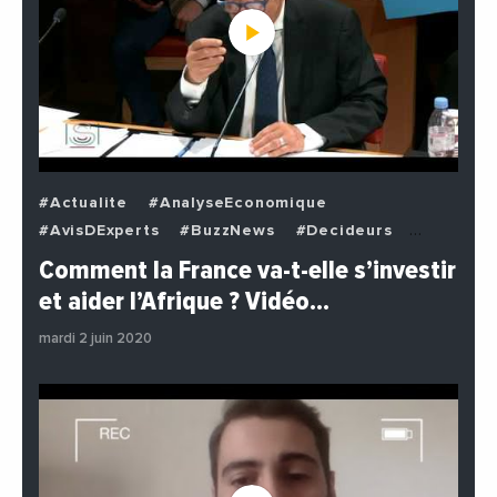
#Actualite
#AnalyseEconomique
#AvisDExperts
#BuzzNews
#Decideurs
#EchangesMediterraneens
#Economie
Comment la France va-t-elle s’investir
#EnDirectDe
#Institutions
#PhotosEtVideos
et aider l’Afrique ? Vidéo…
#Politique
mardi 2 juin 2020