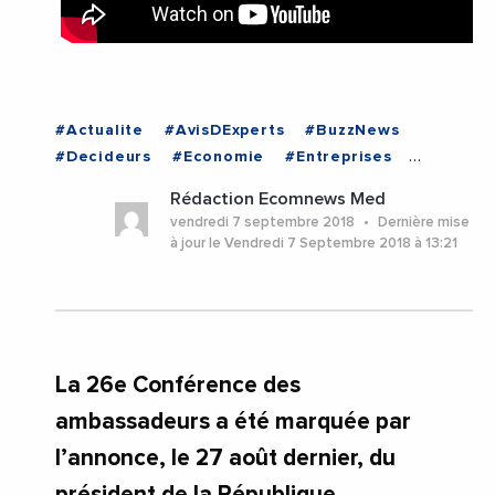
#Actualite
#AvisDExperts
#BuzzNews
#Decideurs
#Economie
#Entreprises
#Institutions
#PhotosEtVideos
#Politique
Rédaction Ecomnews Med
vendredi 7 septembre 2018
Dernière mise
à jour le Vendredi 7 Septembre 2018 à 13:21
La 26e Conférence des
ambassadeurs a été marquée par
l’annonce, le 27 août dernier, du
président de la République