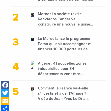
2025 en baisse de 15%
Maroc : La société textile
Reciclados Tanger va
construire une nouvelle usine
de 68 millions de $ pour traiter
les déchets textiles
Le Maroc lance le programme
Forsa qui doit accompagner et
financer 10 000 porteurs de
projets avec une enveloppe de
1,25 milliard de dirhams
Algérie : 41 nouvelles zones
industrielles pour 34
départements vont être
lancées
Facebook
Comment la France va-t-elle
Twitter
s’investir et aider l’Afrique ?
Email
Vidéo de Jean-Yves Le Drian,
ministre des Affaires
Share
étrangères de la France