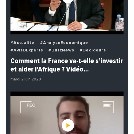
#Actualite
#AnalyseEconomique
#AvisDExperts
#BuzzNews
#Decideurs
#EchangesMediterraneens
#Economie
Comment la France va-t-elle s’investir
#EnDirectDe
#Institutions
#PhotosEtVideos
et aider l’Afrique ? Vidéo…
#Politique
mardi 2 juin 2020