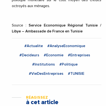
politique monétaire sur le coût moyen des crédits
octroyés aux ménages.
Source :
Service Economique Régional Tunisie /
Libye – Ambassade de France en Tunisie
#Actualite
#AnalyseEconomique
#Decideurs
#Economie
#Entreprises
#Institutions
#Politique
#VieDesEntreprises
#TUNISIE
RÉAGISSEZ
à cet article