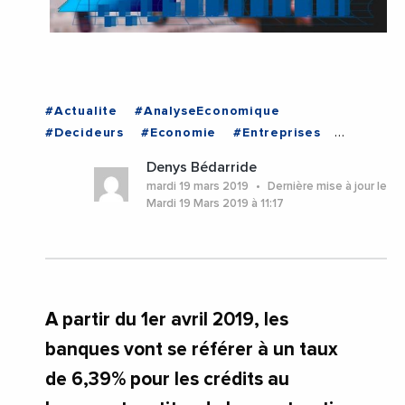
#Actualite
#AnalyseEconomique
#Decideurs
#Economie
#Entreprises
#Institutions
#Politique
#VieDesEntreprises
Denys Bédarride
#TUNISIE
mardi 19 mars 2019
Dernière mise à jour le
Mardi 19 Mars 2019 à 11:17
A partir du 1er avril 2019, les
banques vont se référer à un taux
de 6,39% pour les crédits au