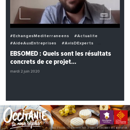
#EchangesMediterraneens
#Actualite
#AideAuxEntreprises
#AvisDExperts
#BuzzNews
#Decideurs
EBSOMED : Quels sont les résultats
#EchangesMediterraneens
#Economie
concrets de ce projet…
#Entreprises
#Institutions
#PhotosEtVideos
mardi 2 juin 2020