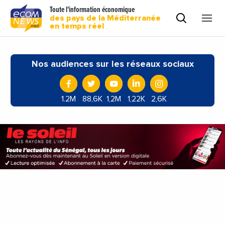
Toute l'information économique
des pays de la Méditerranée
en temps réel
Nos audiences sur les réseaux sociaux
1.2M
88,6K
1,2M
1,22K
2,6K