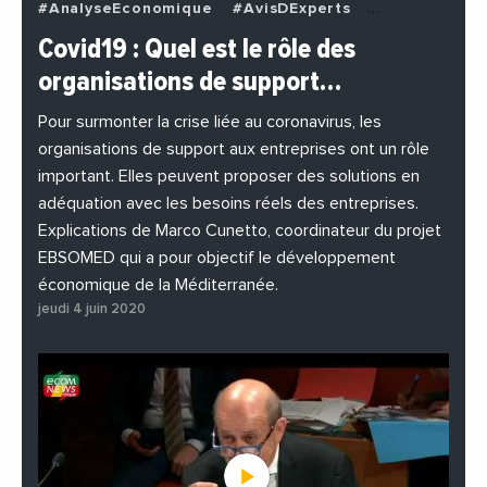
#AnalyseEconomique
#AvisDExperts
#BuzzNews
#Decideurs
Covid19 : Quel est le rôle des
#EchangesMediterraneens
#Economie
organisations de support…
#EnDirectDe
#Entreprises
#Institutions
#PhotosEtVideos
Pour surmonter la crise liée au coronavirus, les
organisations de support aux entreprises ont un rôle
important. Elles peuvent proposer des solutions en
adéquation avec les besoins réels des entreprises.
Explications de Marco Cunetto, coordinateur du projet
EBSOMED qui a pour objectif le développement
économique de la Méditerranée.
jeudi 4 juin 2020