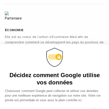
ÉCONOMIE
Elle est au coeur de l’action d’Ecomnews Med afin de
comprendre comment se développent les pays du pourtour de
la Méditerranée
AGENDA
Ecomnews Med sélectionne tous les évènements,
manifestations, salons, forums les plus importants à ne surtout
Décidez comment Google utilise
pas manquer
vos données
ENTREPRISES
Choisissez comment Google peut collecter et utiliser vos données
pour une meilleure expérience de navigation sur notre site. Votre vie
Ecomnews Med veut démontrer la force que représente le
privée est primordiale et vous avez le plein contrôle ici.
tissu des entreprises sur tous les bassins d’emploi des pays du
pourtour méditerranéen en réalisant des focus sur les plus