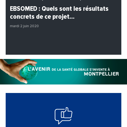
#BuzzNews
#Decideurs
EBSOMED : Quels sont les résultats
#EchangesMediterraneens
#Economie
concrets de ce projet…
#Entreprises
#Institutions
#PhotosEtVideos
mardi 2 juin 2020