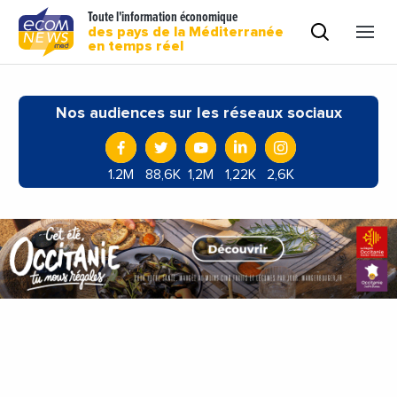
Toute l'information économique
des pays de la Méditerranée
en temps réel
Nos audiences sur les réseaux sociaux
1.2M
88,6K
1,2M
1,22K
2,6K