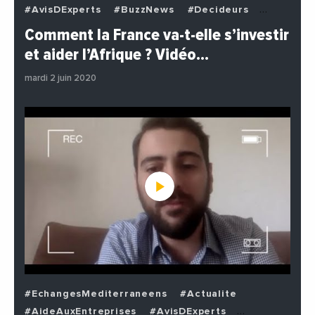
#AvisDExperts
#BuzzNews
#Decideurs
#EchangesMediterraneens
#Economie
Comment la France va-t-elle s’investir
#EnDirectDe
#Institutions
#PhotosEtVideos
et aider l’Afrique ? Vidéo…
#Politique
mardi 2 juin 2020
#EchangesMediterraneens
#Actualite
#AideAuxEntreprises
#AvisDExperts