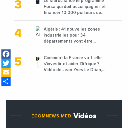
Le Maroc lance le programme
Forsa qui doit accompagner et
financer 10 000 porteurs de
projets avec une enveloppe de
1,25 milliard de dirhams
Algérie : 41 nouvelles zones
industrielles pour 34
départements vont être
lancées
Facebook
Comment la France va-t-elle
Twitter
s’investir et aider l’Afrique ?
Email
Vidéo de Jean-Yves Le Drian,
ministre des Affaires
Share
étrangères de la France
Vidéos
ECOMNEWS MED