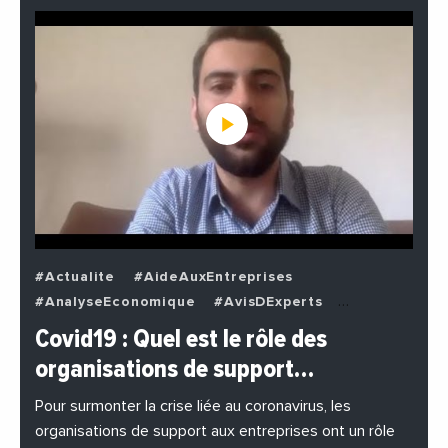
#Actualite
#AideAuxEntreprises
#AnalyseEconomique
#AvisDExperts
#BuzzNews
#Decideurs
Covid19 : Quel est le rôle des
#EchangesMediterraneens
#Economie
organisations de support…
#EnDirectDe
#Entreprises
#Institutions
#PhotosEtVideos
Pour surmonter la crise liée au coronavirus, les
organisations de support aux entreprises ont un rôle