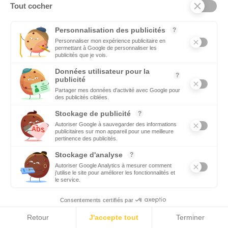
Tout cocher
innovantes d’entre elles.
Personnalisation des publicités
VIDÉOS
?
Personnaliser mon expérience publicitaire en
Retrouvez tous les reportages et interviews de terrain réalisés
permettant à Google de personnaliser les
par nos journalistes professionnels sur les acteurs les plus
publicités que je vois.
dynamiques des pays du pourtour méditerranéen.
Données utilisateur pour la
?
publicité
Partager mes données d'activité avec Google pour
EMPLOI
des publicités ciblées.
C’est une priorité pour Ecomnews Med d’aider les personnes
Stockage de publicité
?
qui recherchent un emploi ou une formation.
Autoriser Google à sauvegarder des informations
publicitaires sur mon appareil pour une meilleure
pertinence des publicités.
DÉCIDEURS
Stockage d'analyse
?
Quels sont les décideurs qui font l’actualité économique et
Autoriser Google Analytics à mesurer comment
politique des pays du pourtour de la Méditerranée.
j'utilise le site pour améliorer les fonctionnalités et
le service.
Consentements certifiés par
Retour
J'accepte tout
Terminer