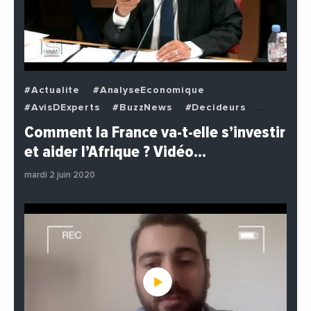
#Actualite
#AnalyseEconomique
#AvisDExperts
#BuzzNews
#Decideurs
#EchangesMediterraneens
#Economie
Comment la France va-t-elle s’investir
#EnDirectDe
#Institutions
#PhotosEtVideos
et aider l’Afrique ? Vidéo…
#Politique
mardi 2 juin 2020