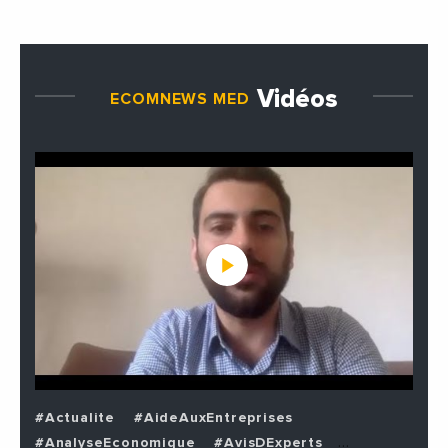
Vidéos
ECOMNEWS MED
#Actualite
#AideAuxEntreprises
#AnalyseEconomique
#AvisDExperts