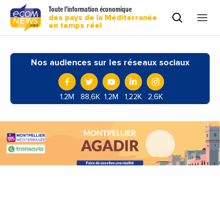
Toute l'information économique
des pays de la Méditerranée
en temps réel
Nos audiences sur les réseaux sociaux
1.2M
88,6K
1,2M
1,22K
2,6K