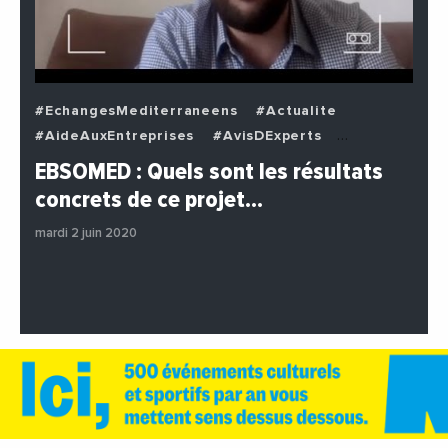
#EchangesMediterraneens
#Actualite
#AideAuxEntreprises
#AvisDExperts
#BuzzNews
#Decideurs
EBSOMED : Quels sont les résultats
#EchangesMediterraneens
#Economie
concrets de ce projet…
#Entreprises
#Institutions
#PhotosEtVideos
mardi 2 juin 2020