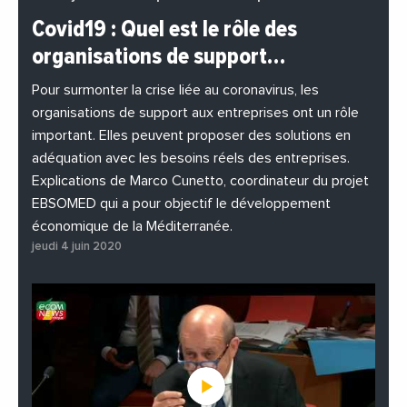
#BuzzNews
#Decideurs
Covid19 : Quel est le rôle des
#EchangesMediterraneens
#Economie
organisations de support…
#EnDirectDe
#Entreprises
#Institutions
#PhotosEtVideos
Pour surmonter la crise liée au coronavirus, les
organisations de support aux entreprises ont un rôle
important. Elles peuvent proposer des solutions en
adéquation avec les besoins réels des entreprises.
Explications de Marco Cunetto, coordinateur du projet
EBSOMED qui a pour objectif le développement
économique de la Méditerranée.
jeudi 4 juin 2020