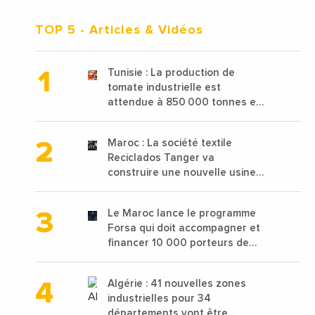
TOP 5
- Articles & Vidéos
Tunisie : La production de
tomate industrielle est
attendue à 850 000 tonnes en
2025 en baisse de 15%
Maroc : La société textile
Reciclados Tanger va
construire une nouvelle usine
de 68 millions de $ pour traiter
les déchets textiles
Le Maroc lance le programme
Forsa qui doit accompagner et
financer 10 000 porteurs de
projets avec une enveloppe de
1,25 milliard de dirhams
Algérie : 41 nouvelles zones
industrielles pour 34
départements vont être