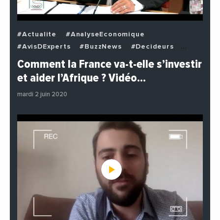
#Actualite
#AnalyseEconomique
#AvisDExperts
#BuzzNews
#Decideurs
#EchangesMediterraneens
#Economie
Comment la France va-t-elle s’investir
#EnDirectDe
#Institutions
#PhotosEtVideos
et aider l’Afrique ? Vidéo…
#Politique
mardi 2 juin 2020