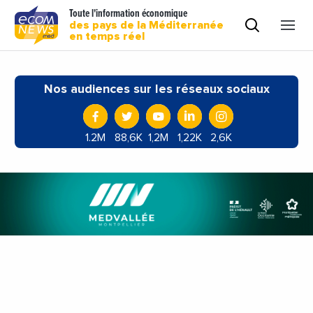
Toute l'information économique
des pays de la Méditerranée
en temps réel
Nos audiences sur les réseaux sociaux
1.2M
88,6K
1,2M
1,22K
2,6K