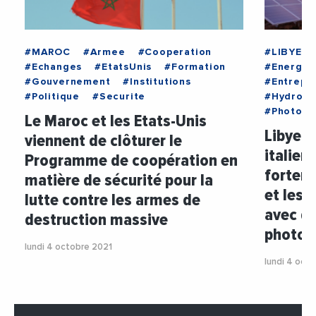
#MAROC
#Armee
#Cooperation
#LIBYE
#Echanges
#EtatsUnis
#Formation
#Energie
#Gouvernement
#Institutions
#Entrepri
#Politique
#Securite
#Hydroca
#Photovo
Le Maroc et les Etats-Unis
Libye :
viennent de clôturer le
italien
Programme de coopération en
forteme
matière de sécurité pour la
et les 
lutte contre les armes de
avec de
destruction massive
photov
lundi 4 octobre 2021
lundi 4 oct