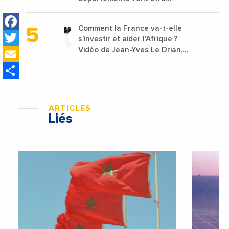
lancées
Facebook
Comment la France va-t-elle
Twitter
s’investir et aider l’Afrique ?
Email
Vidéo de Jean-Yves Le Drian,
ministre des Affaires
Share
étrangères de la France
ARTICLES
Liés