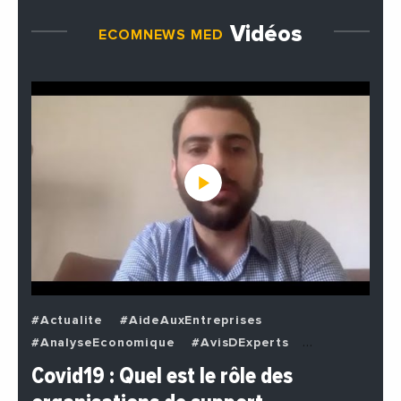
Vidéos
ECOMNEWS MED
#Actualite
#AideAuxEntreprises
#AnalyseEconomique
#AvisDExperts
#BuzzNews
#Decideurs
Covid19 : Quel est le rôle des
#EchangesMediterraneens
#Economie