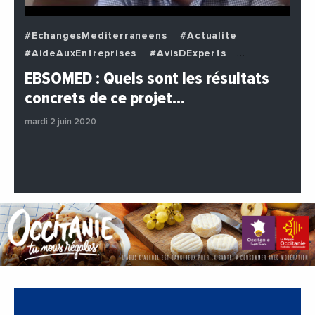
#EchangesMediterraneens
#Actualite
#AideAuxEntreprises
#AvisDExperts
#BuzzNews
#Decideurs
EBSOMED : Quels sont les résultats
#EchangesMediterraneens
#Economie
concrets de ce projet…
#Entreprises
#Institutions
#PhotosEtVideos
mardi 2 juin 2020