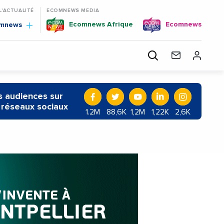
 L'ACTUALITÉ
ECOMNEWS MEDIA
Ecomnews Afrique
Ecomnews
omnews
 audiences sur
 réseaux sociaux
1.2M
88,6K
1,2M
1,22K
2,6K