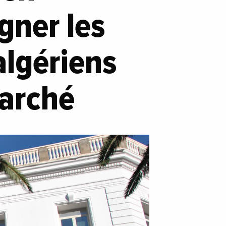
gner les
lgériens
marché