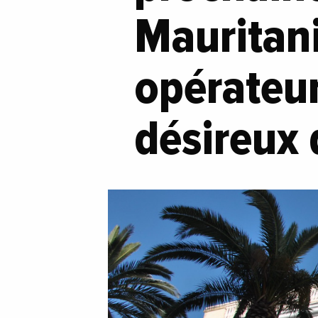
Mauritan
opérateu
désireux 