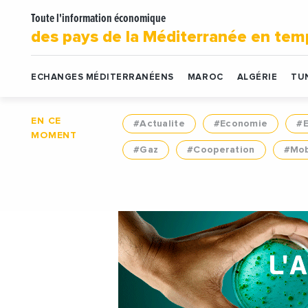
Toute l'information économique
des pays de la Méditerranée en tem
ECHANGES MÉDITERRANÉENS
MAROC
ALGÉRIE
TUN
EN CE
#Actualite
#Economie
#
MOMENT
#Gaz
#Cooperation
#Mob