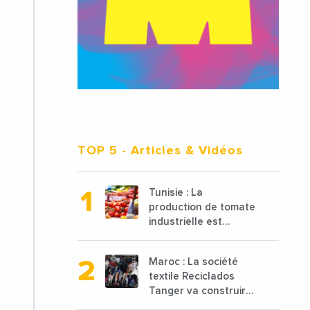
TOP 5
- Articles & Vidéos
Tunisie : La
production de tomate
industrielle est
attendue à 850 000
tonnes en 2025 en
Maroc : La société
baisse de 15%
textile Reciclados
Tanger va construire
une nouvelle usine de