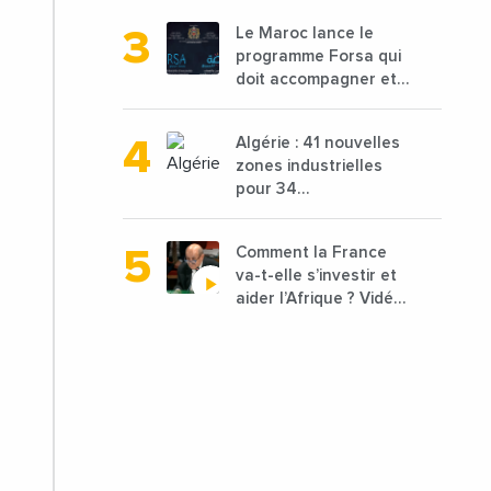
68 millions de $ pour
Le Maroc lance le
traiter les déchets
programme Forsa qui
textiles
doit accompagner et
financer 10 000
porteurs de projets
Algérie : 41 nouvelles
avec une enveloppe
zones industrielles
de 1,25 milliard de
pour 34
dirhams
départements vont
être lancées
Comment la France
va-t-elle s’investir et
aider l’Afrique ? Vidéo
de Jean-Yves Le
Drian, ministre des
Affaires étrangères
de la France