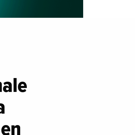
nale
a
 en