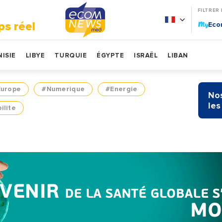
FILTRER
My
ps réel
Ec
ISIE
LIBYE
TURQUIE
ÉGYPTE
ISRAËL
LIBAN
Europe
#Numerique
#Energie
Nos
les
ilite