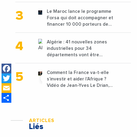
de 68 millions de $ pour traiter
les déchets textiles
Le Maroc lance le programme
Forsa qui doit accompagner et
financer 10 000 porteurs de
projets avec une enveloppe de
1,25 milliard de dirhams
Algérie : 41 nouvelles zones
industrielles pour 34
départements vont être
lancées
Facebook
Comment la France va-t-elle
Twitter
s’investir et aider l’Afrique ?
Email
Vidéo de Jean-Yves Le Drian,
ministre des Affaires
Share
étrangères de la France
ARTICLES
Liés