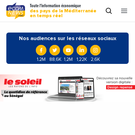
Toute l'information économique
des pays de la Méditerranée
en temps réel
Nos audiences sur les réseaux sociaux
1.2M
88,6K
1,2M
1,22K
2,6K