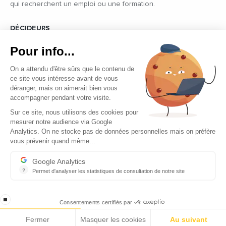
qui recherchent un emploi ou une formation.
DÉCIDEURS
Quels sont les décideurs qui font l’actualité économique et
Pour info...
politique des pays du pourtour de la Méditerranée.
On a attendu d'être sûrs que le contenu de
ce site vous intéresse avant de vous
déranger, mais on aimerait bien vous
accompagner pendant votre visite.
Sur ce site, nous utilisons des cookies pour
mesurer notre audience via Google
Copyright © 2026 - Tous droits réservés
Analytics. On ne stocke pas de données personnelles mais on préfère
vous prévenir quand même...
Qui sommes-nous ?
Contact
Google Analytics
?
Permet d'analyser les statistiques de consultation de notre site
Mentions légales
Indispensable pour piloter notre site internet, il permet de mesure
Ecomnews Med recrute
stop loading
Consentements certifiés par
Fermer
Masquer les cookies
Au suivant