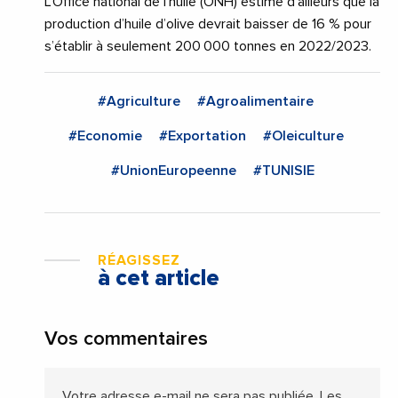
L’Office national de l’huile (ONH) estime d’ailleurs que la
production d’huile d’olive devrait baisser de 16 % pour
s’établir à seulement 200 000 tonnes en 2022/2023.
#Agriculture
#Agroalimentaire
#Economie
#Exportation
#Oleiculture
#UnionEuropeenne
#TUNISIE
RÉAGISSEZ
à cet article
Vos commentaires
Votre adresse e-mail ne sera pas publiée.
Les