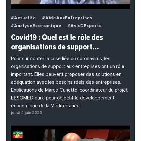
#Actualite
#AideAuxEntreprises
#AnalyseEconomique
#AvisDExperts
#BuzzNews
#Decideurs
Covid19 : Quel est le rôle des
#EchangesMediterraneens
#Economie
organisations de support…
#EnDirectDe
#Entreprises
#Institutions
#PhotosEtVideos
Pour surmonter la crise liée au coronavirus, les
organisations de support aux entreprises ont un rôle
important. Elles peuvent proposer des solutions en
adéquation avec les besoins réels des entreprises.
Explications de Marco Cunetto, coordinateur du projet
EBSOMED qui a pour objectif le développement
économique de la Méditerranée.
jeudi 4 juin 2020