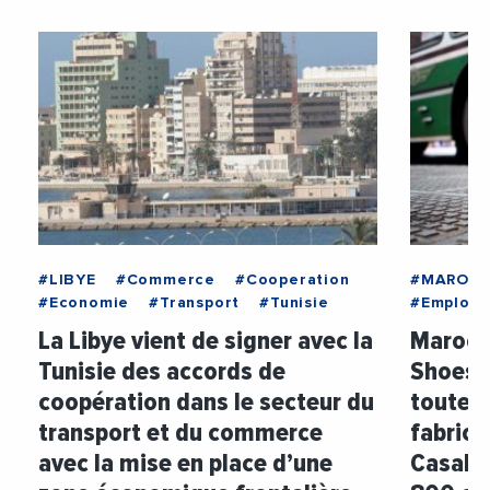
#LIBYE
#Commerce
#Cooperation
#MAROC
#Economie
#Transport
#Tunisie
#Emploi
La Libye vient de signer avec la
Maroc :
Tunisie des accords de
Shoes v
coopération dans le secteur du
toute n
transport et du commerce
fabrica
avec la mise en place d’une
Casabla