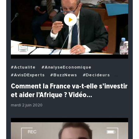
#Actualite
#AnalyseEconomique
#AvisDExperts
#BuzzNews
#Decideurs
#EchangesMediterraneens
#Economie
Comment la France va-t-elle s’investir
#EnDirectDe
#Institutions
#PhotosEtVideos
et aider l’Afrique ? Vidéo…
#Politique
mardi 2 juin 2020