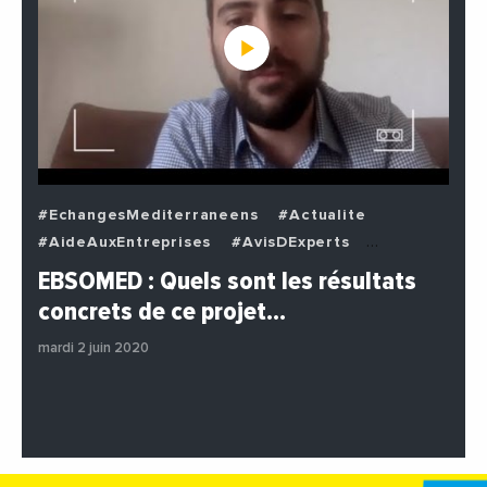
#EchangesMediterraneens
#Actualite
#AideAuxEntreprises
#AvisDExperts
#BuzzNews
#Decideurs
EBSOMED : Quels sont les résultats
#EchangesMediterraneens
#Economie
concrets de ce projet…
#Entreprises
#Institutions
#PhotosEtVideos
mardi 2 juin 2020