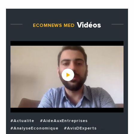
Vidéos
ECOMNEWS MED
#Actualite
#AideAuxEntreprises
#AnalyseEconomique
#AvisDExperts