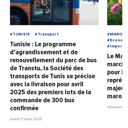
#TUNISIE
#Transport
#MAROC
#Econom
Tunisie : Le programme
#Importa
d’agrandissement et de
Le Maro
renouvellement du parc de bus
marché 
de Transtu, la Société des
pour la
transports de Tunis se précise
représ
avec la livraison pour avril
majeur 
2025 des premiers lots de la
maroc
commande de 300 bus
confirmée
dimanche 9
mardi 11 mars 2025