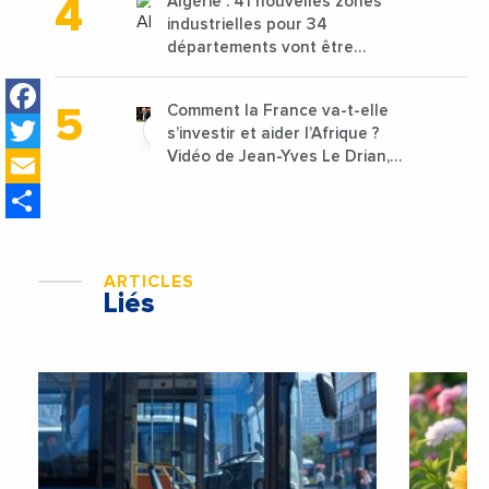
Algérie : 41 nouvelles zones
industrielles pour 34
départements vont être
lancées
Facebook
Comment la France va-t-elle
Twitter
s’investir et aider l’Afrique ?
Email
Vidéo de Jean-Yves Le Drian,
ministre des Affaires
Share
étrangères de la France
ARTICLES
Liés