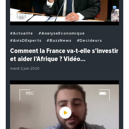
#Actualite
#AnalyseEconomique
#AvisDExperts
#BuzzNews
#Decideurs
#EchangesMediterraneens
#Economie
Comment la France va-t-elle s’investir
#EnDirectDe
#Institutions
#PhotosEtVideos
et aider l’Afrique ? Vidéo…
#Politique
mardi 2 juin 2020