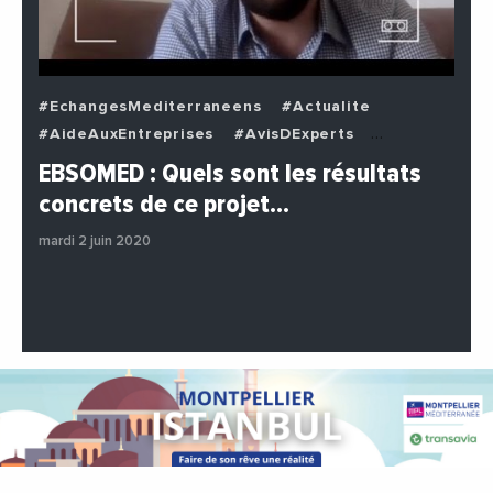
#EchangesMediterraneens
#Actualite
#AideAuxEntreprises
#AvisDExperts
#BuzzNews
#Decideurs
EBSOMED : Quels sont les résultats
#EchangesMediterraneens
#Economie
concrets de ce projet…
#Entreprises
#Institutions
#PhotosEtVideos
mardi 2 juin 2020