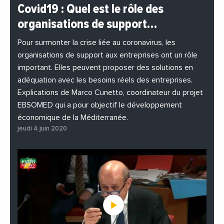
#BuzzNews
#Decideurs
Covid19 : Quel est le rôle des
#EchangesMediterraneens
#Economie
organisations de support…
#EnDirectDe
#Entreprises
#Institutions
#PhotosEtVideos
Pour surmonter la crise liée au coronavirus, les
organisations de support aux entreprises ont un rôle
important. Elles peuvent proposer des solutions en
adéquation avec les besoins réels des entreprises.
Explications de Marco Cunetto, coordinateur du projet
EBSOMED qui a pour objectif le développement
économique de la Méditerranée.
jeudi 4 juin 2020