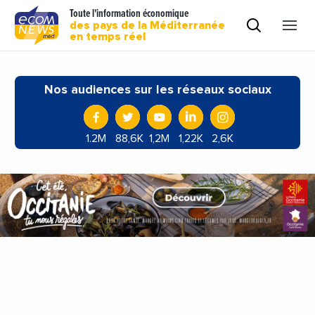
Toute l'information économique
des pays de la Méditerranée
en temps réel
Nos audiences sur les réseaux sociaux
1.2M
88,6K
1,2M
1,22K
2,6K