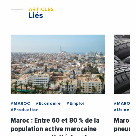
ARTICLES
Liés
#MAROC
#Economie
#Emploi
#MAROC
#Production
#Usine
Maroc : Entre 60 et 80 % de la
Maroc :
population active marocaine
pneuma