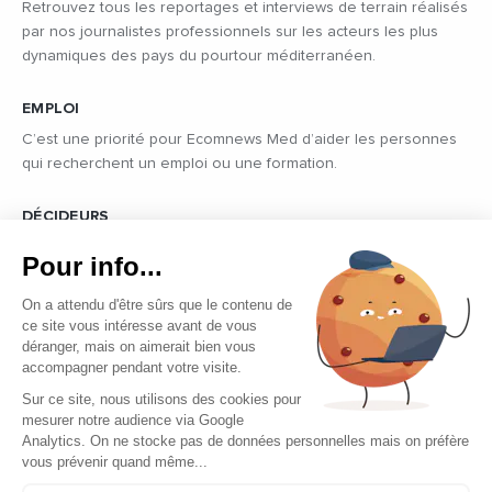
Retrouvez tous les reportages et interviews de terrain réalisés
par nos journalistes professionnels sur les acteurs les plus
dynamiques des pays du pourtour méditerranéen.
EMPLOI
C’est une priorité pour Ecomnews Med d’aider les personnes
qui recherchent un emploi ou une formation.
DÉCIDEURS
Quels sont les décideurs qui font l’actualité économique et
Pour info...
politique des pays du pourtour de la Méditerranée.
On a attendu d'être sûrs que le contenu de
ce site vous intéresse avant de vous
déranger, mais on aimerait bien vous
accompagner pendant votre visite.
Sur ce site, nous utilisons des cookies pour
mesurer notre audience via Google
Copyright © 2026 - Tous droits réservés
Analytics. On ne stocke pas de données personnelles mais on préfère
vous prévenir quand même...
Qui sommes-nous ?