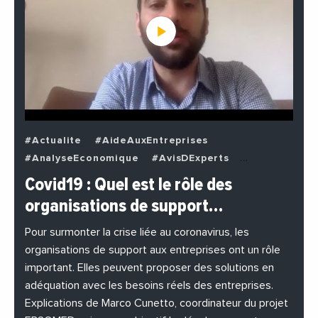
#Actualite
#AideAuxEntreprises
#AnalyseEconomique
#AvisDExperts
#BuzzNews
#Decideurs
Covid19 : Quel est le rôle des
#EchangesMediterraneens
#Economie
organisations de support…
#EnDirectDe
#Entreprises
#Institutions
#PhotosEtVideos
Pour surmonter la crise liée au coronavirus, les
organisations de support aux entreprises ont un rôle
important. Elles peuvent proposer des solutions en
adéquation avec les besoins réels des entreprises.
Explications de Marco Cunetto, coordinateur du projet