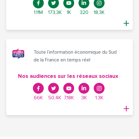
1.11M
173,3K
1K
320
18,3K
Toute l’information économique du Sud
de la France en temps réel
Nos audiences sur les réseaux sociaux
66K
50,4K
7,18K
3K
1.3K