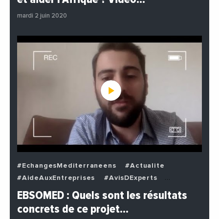
#Politique
mardi 2 juin 2020
#EchangesMediterraneens
#Actualite
#AideAuxEntreprises
#AvisDExperts
#BuzzNews
#Decideurs
EBSOMED : Quels sont les résultats
#EchangesMediterraneens
#Economie
concrets de ce projet…
#Entreprises
#Institutions
#PhotosEtVideos