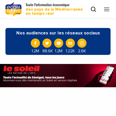
Toute l'information économique
des pays de la Méditerranée
en temps réel
Nos audiences sur les réseaux sociaux
1.2M
88,6K
1,2M
1,22K
2,6K