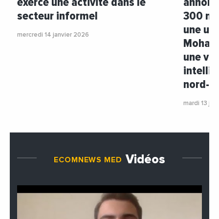
exerce une activité dans le
annoncé
secteur informel
300 mil
une usi
mercredi 14 janvier 2026
Mohamm
une vill
intelli
nord-o
mardi 13 jan
Vidéos
ECOMNEWS MED