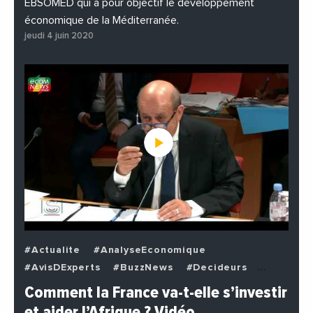
EBSOMED qui a pour objectif le développement
économique de la Méditerranée.
jeudi 4 juin 2020
#Actualite
#AnalyseEconomique
#AvisDExperts
#BuzzNews
#Decideurs
#EchangesMediterraneens
#Economie
Comment la France va-t-elle s’investir
#EnDirectDe
#Institutions
#PhotosEtVideos
et aider l’Afrique ? Vidéo…