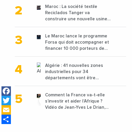
Maroc : La société textile
Reciclados Tanger va
construire une nouvelle usine
de 68 millions de $ pour traiter
les déchets textiles
Le Maroc lance le programme
Forsa qui doit accompagner et
financer 10 000 porteurs de
projets avec une enveloppe de
1,25 milliard de dirhams
Algérie : 41 nouvelles zones
industrielles pour 34
départements vont être
lancées
Facebook
Comment la France va-t-elle
Twitter
s’investir et aider l’Afrique ?
Email
Vidéo de Jean-Yves Le Drian,
ministre des Affaires
Share
étrangères de la France