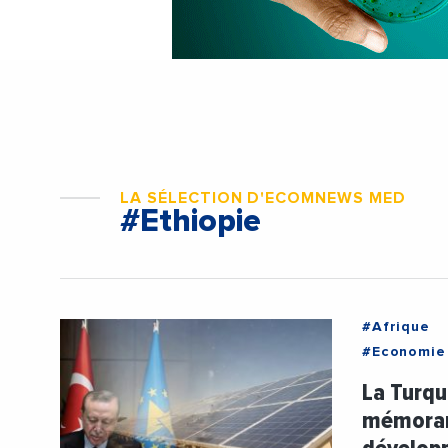
LA SÉLECTION D'ECOMNEWS MED
#Ethiopie
#Afrique
#Economie
#Ethiopie
La Turqu
mémoran