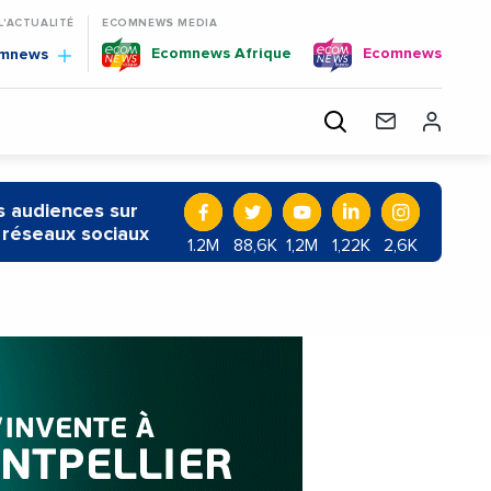
 L'ACTUALITÉ
ECOMNEWS MEDIA
Ecomnews Afrique
Ecomnews
omnews
 audiences sur
 réseaux sociaux
1.2M
88,6K
1,2M
1,22K
2,6K