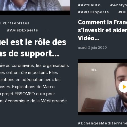
#Actualite
#Analy
#AvisDExperts
#Bu
#Decideurs
Comment la Franc
uxEntreprises
#EchangesMediterran
s’investir et aider
#AvisDExperts
#Economie
#EnDir
Vidéo…
deurs
el est le rôle des
#Institutions
#Pho
eens
#Economie
#Politique
mardi 2 juin 2020
ns de support…
reprises
#Institutions
iée au coronavirus, les organisations
es ont un rôle important. Elles
lutions en adéquation avec les
rises. Explications de Marco
u projet EBSOMED qui a pour
nt économique de la Méditerranée.
#EchangesMediterran