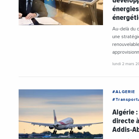
dévelop
énergies
énergét
Au-delà du c
une stratégi
renouvelable
approvisionn
lundi 2 mars 
#ALGERIE
#Transport
Algérie :
directe 
Addis-A