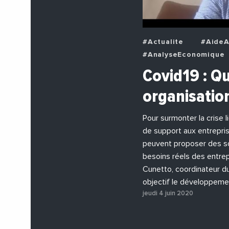
#Actualite
#AideA
#AnalyseEconomique
#BuzzNews
#Deci
Covid19 : Qu
#EchangesMediterran
organisatio
#EnDirectDe
#Ent
#PhotosEtVideos
Pour surmonter la crise l
de support aux entrepris
peuvent proposer des so
besoins réels des entrep
Cunetto, coordinateur d
objectif le développeme
jeudi 4 juin 2020