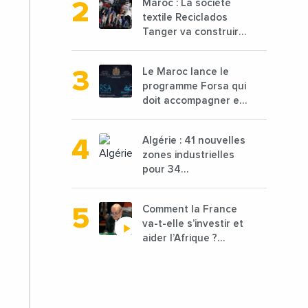
Maroc : La société
en baisse de 15%
textile Reciclados
Tanger va construire
une nouvelle usine
de 68 millions de $
Le Maroc lance le
pour traiter les
programme Forsa qui
déchets textiles
doit accompagner et
financer 10 000
porteurs de projets
Algérie : 41 nouvelles
avec une enveloppe
zones industrielles
de 1,25 milliard de
pour 34
dirhams
départements vont
être lancées
Comment la France
va-t-elle s’investir et
aider l’Afrique ?
Vidéo de Jean-Yves
Le Drian, ministre des
Affaires étrangères
de la France