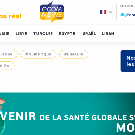
FILTRER
My
ps réel
Ec
ISIE
LIBYE
TURQUIE
ÉGYPTE
ISRAËL
LIBAN
Europe
#Numerique
#Energie
Nos
les
ilite