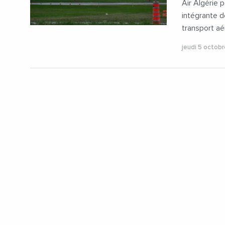
Air Algérie 
intégrante d
transport aér
jeudi 5 octob