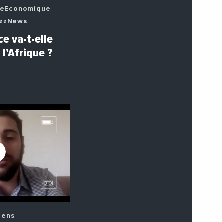
seEconomique
zzNews
e va-t-elle
eens
 l’Afrique ?
ectDe
tosEtVideos
eens