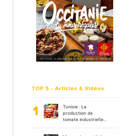
TOP 5
- Articles & Vidéos
Tunisie : La
production de
tomate industrielle
est attendue à 850
000 tonnes en 2025