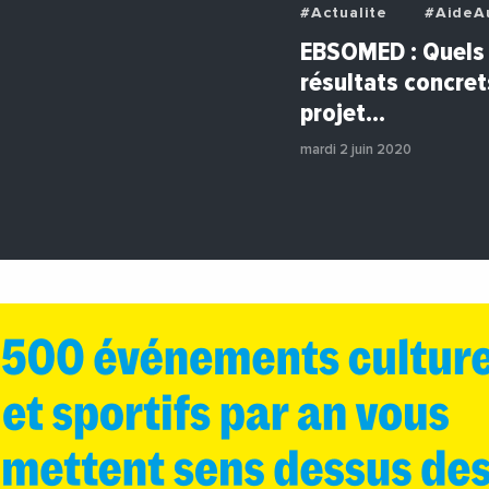
#Actualite
#AideAu
#AvisDExperts
#Bu
EBSOMED : Quels 
#Decideurs
résultats concret
#EchangesMediterran
projet…
#Economie
#Entre
#Institutions
#Pho
mardi 2 juin 2020