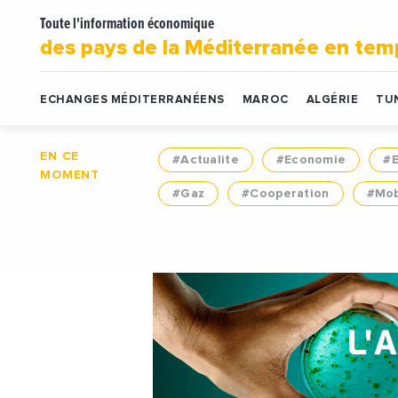
Toute l'information économique
des pays de la Méditerranée en tem
ECHANGES MÉDITERRANÉENS
MAROC
ALGÉRIE
TUN
EN CE
#Actualite
#Economie
#
MOMENT
#Gaz
#Cooperation
#Mob