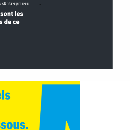
xEntreprises
zzNews
sont les
s de ce
eens
prises
tosEtVideos