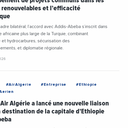
pement de projets communs dans les
 renouvelables et l’efficacité
ique
adre bilatéral, l’accord avec Addis-Abeba s’inscrit dans
e africaine plus large de la Turquie, combinant
 et hydrocarbures, sécurisation des
ements, et diplomatie régionale.
2026
#AirAlgerie
#Entreprise
#Ethiopie
Aerien
 Air Algérie a lancé une nouvelle liaison
à destination de la capitale d’Ethiopie
beba