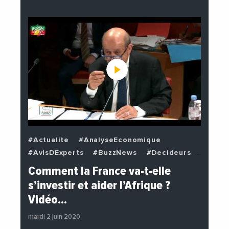
#Actualite
#AnalyseEconomique
#AvisDExperts
#BuzzNews
#Decideurs
#EchangesMediterraneens
#Economie
Comment la France va-t-elle
#EnDirectDe
#Institutions
s’investir et aider l’Afrique ?
#PhotosEtVideos
#Politique
Vidéo…
mardi 2 juin 2020