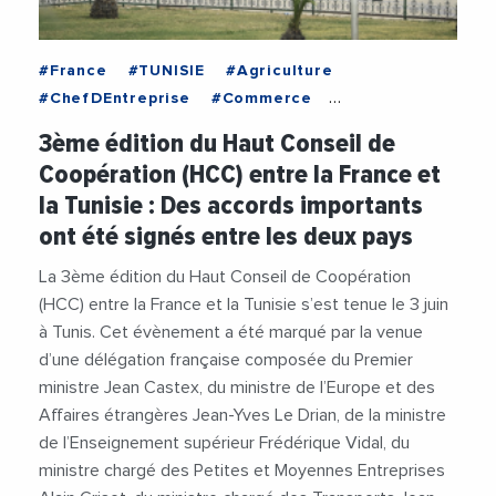
#France
#TUNISIE
#Agriculture
#ChefDEntreprise
#Commerce
#Cooperation
#Coronavirus
#Crise
3ème édition du Haut Conseil de
#Decideurs
#Dirigeants
#Economie
Coopération (HCC) entre la France et
#Numerique
#Paris
#Partenariat
la Tunisie : Des accords importants
#RelanceEconomique
#Transport
ont été signés entre les deux pays
La 3ème édition du Haut Conseil de Coopération
(HCC) entre la France et la Tunisie s’est tenue le 3 juin
à Tunis. Cet évènement a été marqué par la venue
d’une délégation française composée du Premier
ministre Jean Castex, du ministre de l’Europe et des
Affaires étrangères Jean-Yves Le Drian, de la ministre
de l’Enseignement supérieur Frédérique Vidal, du
ministre chargé des Petites et Moyennes Entreprises