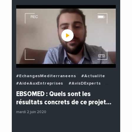
#EchangesMediterraneens
#Actualite
#AideAuxEntreprises
#AvisDExperts
#BuzzNews
#Decideurs
EBSOMED : Quels sont les
#EchangesMediterraneens
#Economie
résultats concrets de ce projet…
#Entreprises
#Institutions
mardi 2 juin 2020
#PhotosEtVideos