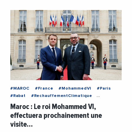
#MAROC
#France
#MohammedVI
#Paris
#Rabat
#RechauffementClimatique
#TransitionEnergetique
Maroc : Le roi Mohammed VI,
effectuera prochainement une
visite…