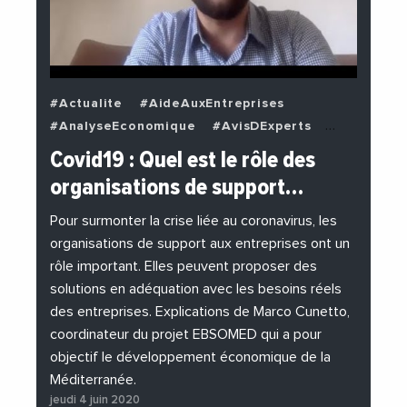
#Actualite
#AideAuxEntreprises
#AnalyseEconomique
#AvisDExperts
#BuzzNews
#Decideurs
Covid19 : Quel est le rôle des
#EchangesMediterraneens
#Economie
organisations de support…
#EnDirectDe
#Entreprises
#Institutions
#PhotosEtVideos
Pour surmonter la crise liée au coronavirus, les
organisations de support aux entreprises ont un
rôle important. Elles peuvent proposer des
solutions en adéquation avec les besoins réels
des entreprises. Explications de Marco Cunetto,
coordinateur du projet EBSOMED qui a pour
objectif le développement économique de la
Méditerranée.
jeudi 4 juin 2020