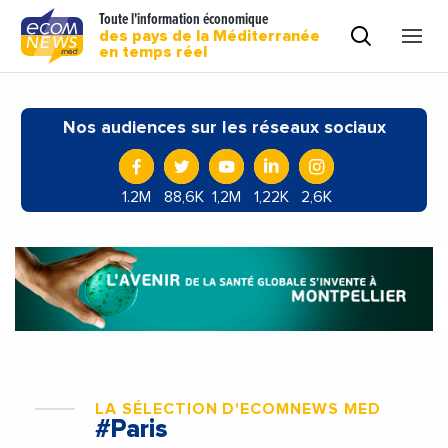
Toute l'information économique
des pays de la Méditerranée
en temps réel
Nos audiences sur les réseaux sociaux
1.2M
88,6K
1,2M
1,22K
2,6K
LA SÉLECTION D'ECOMNEWS MED
#Paris