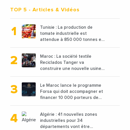
TOP 5
- Articles & Vidéos
Tunisie : La production de
tomate industrielle est
attendue à 850 000 tonnes en
2025 en baisse de 15%
Maroc : La société textile
Reciclados Tanger va
construire une nouvelle usine
de 68 millions de $ pour traiter
les déchets textiles
Le Maroc lance le programme
Forsa qui doit accompagner et
financer 10 000 porteurs de
projets avec une enveloppe de
1,25 milliard de dirhams
Algérie : 41 nouvelles zones
industrielles pour 34
départements vont être