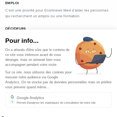
EMPLOI
C’est une priorité pour Ecomnews Med d’aider les personnes
qui recherchent un emploi ou une formation.
DÉCIDEURS
Quels sont les décideurs qui font l’actualité économique et
Pour info...
politique des pays du pourtour de la Méditerranée.
On a attendu d'être sûrs que le contenu de
ce site vous intéresse avant de vous
déranger, mais on aimerait bien vous
accompagner pendant votre visite.
Sur ce site, nous utilisons des cookies pour
mesurer notre audience via Google
Copyright © 2026 - Tous droits réservés
Analytics. On ne stocke pas de données personnelles mais on préfère
vous prévenir quand même...
Qui sommes-nous ?
Contact
Google Analytics
?
Permet d'analyser les statistiques de consultation de notre site
Mentions légales
Indispensable pour piloter notre site internet, il permet de mesure
Ecomnews Med recrute