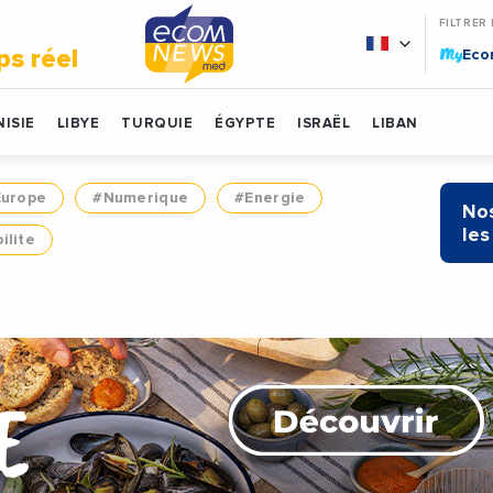
FILTRER
My
ps réel
Ec
ISIE
LIBYE
TURQUIE
ÉGYPTE
ISRAËL
LIBAN
Europe
#Numerique
#Energie
Nos
les
ilite