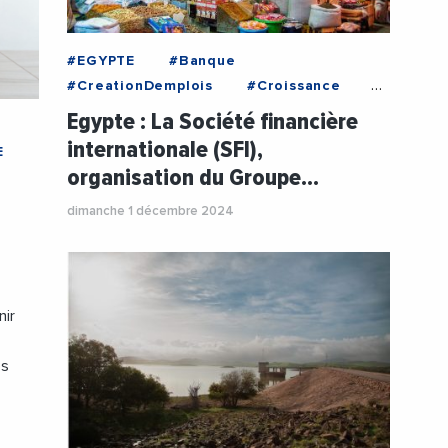
#EGYPTE
#Banque
#CreationDemplois
#Croissance
#Emploi
#Entreprises
Egypte : La Société financière
#Financement
#PME
#TPE
internationale (SFI),
E
organisation du Groupe…
dimanche 1 décembre 2024
nir
és