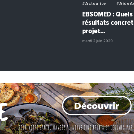
#Actualite
#AideAu
#AvisDExperts
#Bu
EBSOMED : Quels 
#Decideurs
résultats concret
#EchangesMediterran
projet…
#Economie
#Entre
#Institutions
#Pho
mardi 2 juin 2020