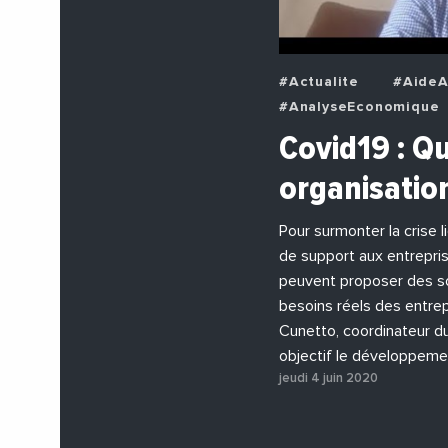
#Actualite
#AideA
#AnalyseEconomique
#BuzzNews
#Deci
Covid19 : Qu
#EchangesMediterran
organisatio
#EnDirectDe
#Ent
#PhotosEtVideos
Pour surmonter la crise l
de support aux entrepris
peuvent proposer des so
besoins réels des entrep
Cunetto, coordinateur d
objectif le développeme
jeudi 4 juin 2020