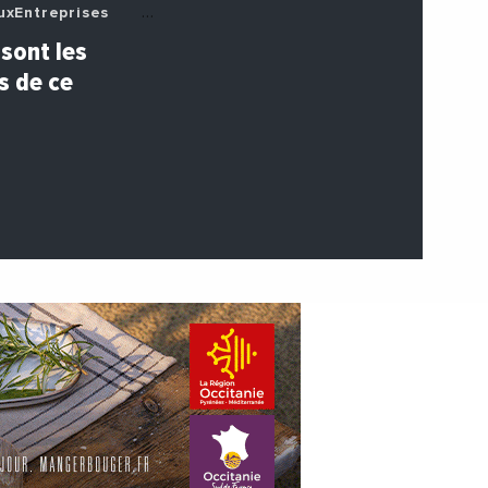
xEntreprises
zzNews
sont les
s de ce
eens
prises
tosEtVideos