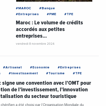
#MAROC
#Banque
#Entreprises
#PME
#TPE
Maroc : Le volume de crédits
accordés aux petites
entreprises…
vendredi 8 novembre 2024
#Artisanat
#Economie
#Entreprises
n
#Investissement
#Tourisme
#TPE
 signe une convention avec l’OMT pour
tion de l’investissement, l’innovation
italisation du secteur touristique
hérifien a été choisi par l’Organisation Mondiale du