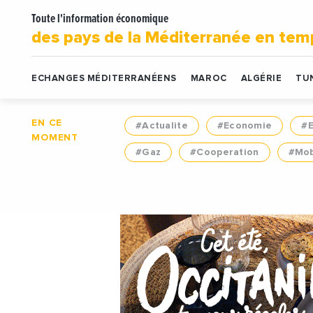
Toute l'information économique
des pays de la Méditerranée en tem
ECHANGES MÉDITERRANÉENS
MAROC
ALGÉRIE
TUN
EN CE
#Actualite
#Economie
#
MOMENT
#Gaz
#Cooperation
#Mob