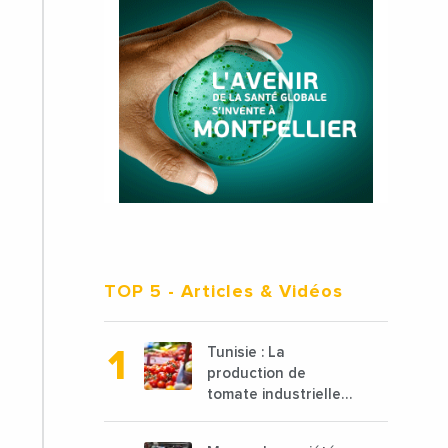
TOP 5
- Articles & Vidéos
Tunisie : La
production de
tomate industrielle
est attendue à 850
000 tonnes en 2025