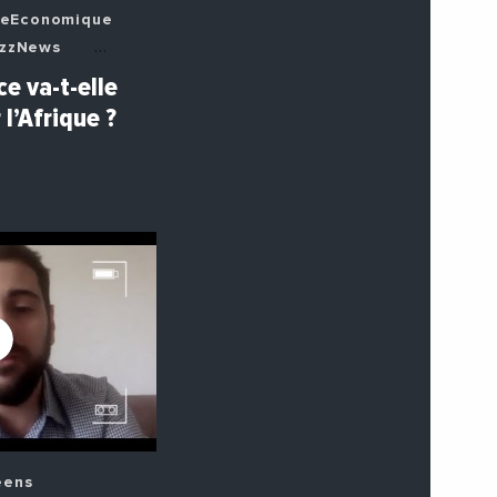
seEconomique
zzNews
e va-t-elle
eens
 l’Afrique ?
ectDe
tosEtVideos
eens