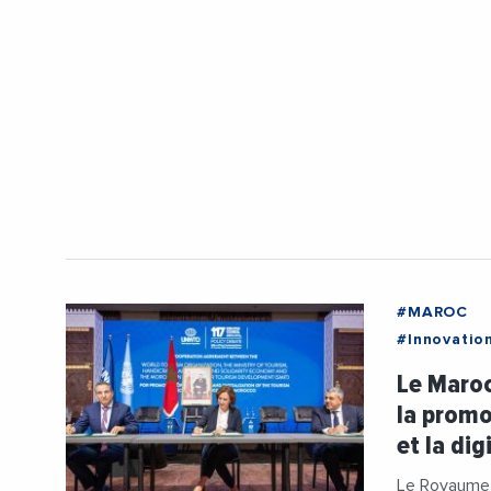
#MAROC
#Innovatio
Le Maroc
la promo
et la dig
Le Royaume c