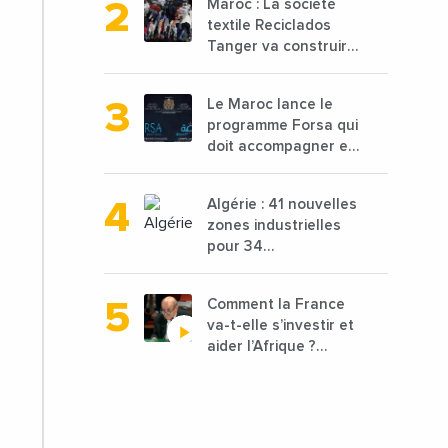
Maroc : La société
en baisse de 15%
textile Reciclados
Tanger va construire
une nouvelle usine
de 68 millions de $
Le Maroc lance le
pour traiter les
programme Forsa qui
déchets textiles
doit accompagner et
financer 10 000
porteurs de projets
Algérie : 41 nouvelles
avec une enveloppe
zones industrielles
de 1,25 milliard de
pour 34
dirhams
départements vont
être lancées
Comment la France
va-t-elle s’investir et
aider l’Afrique ?
Vidéo de Jean-Yves
Le Drian, ministre des
Affaires étrangères
de la France