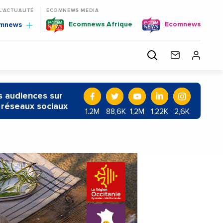
 L'ACTUALITÉ
ECOMNEWS MEDIA
Ecomnews Afrique
Ecomnews
omnews
 audiences sur
 réseaux sociaux
1.2M
88,6K
1,2M
1,22K
2,6K