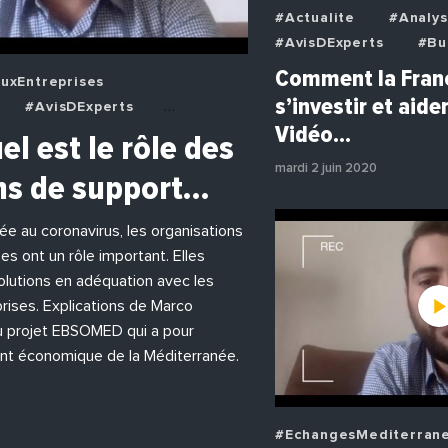
#Actualite
#Analy
#AvisDExperts
#Bu
#Decideurs
Comment la Franc
uxEntreprises
#EchangesMediterran
s’investir et aider
#AvisDExperts
#Economie
#EnDir
Vidéo…
deurs
el est le rôle des
#Institutions
#Pho
eens
#Economie
#Politique
mardi 2 juin 2020
ns de support…
reprises
#Institutions
iée au coronavirus, les organisations
es ont un rôle important. Elles
lutions en adéquation avec les
rises. Explications de Marco
u projet EBSOMED qui a pour
nt économique de la Méditerranée.
#EchangesMediterran