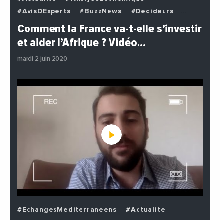
#AvisDExperts
#BuzzNews
#Decideurs
#EchangesMediterraneens
#Economie
Comment la France va-t-elle s’investir
#EnDirectDe
#Institutions
#PhotosEtVideos
et aider l’Afrique ? Vidéo…
#Politique
mardi 2 juin 2020
#EchangesMediterraneens
#Actualite