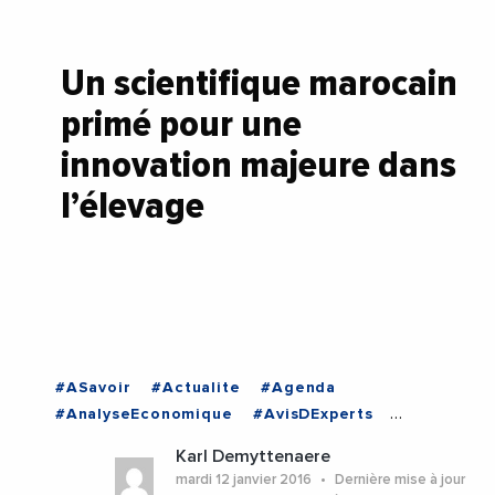
Un scientifique marocain
primé pour une
innovation majeure dans
l’élevage
#ASavoir
#Actualite
#Agenda
#AnalyseEconomique
#AvisDExperts
#BuzzNews
#Economie
#Entreprises
Karl Demyttenaere
#MAROC
mardi 12 janvier 2016
Dernière mise à jour