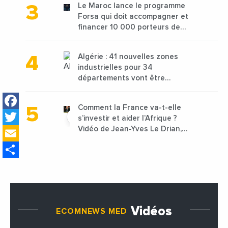
Le Maroc lance le programme
Forsa qui doit accompagner et
financer 10 000 porteurs de
projets avec une enveloppe de
1,25 milliard de dirhams
Algérie : 41 nouvelles zones
industrielles pour 34
départements vont être
lancées
Facebook
Comment la France va-t-elle
Twitter
s’investir et aider l’Afrique ?
Email
Vidéo de Jean-Yves Le Drian,
ministre des Affaires
Share
étrangères de la France
Vidéos
ECOMNEWS MED