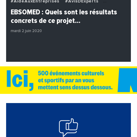
#AideAuxEntreprises
#AvisDExperts
#BuzzNews
#Decideurs
EBSOMED : Quels sont les résultats
#EchangesMediterraneens
#Economie
concrets de ce projet…
#Entreprises
#Institutions
#PhotosEtVideos
mardi 2 juin 2020