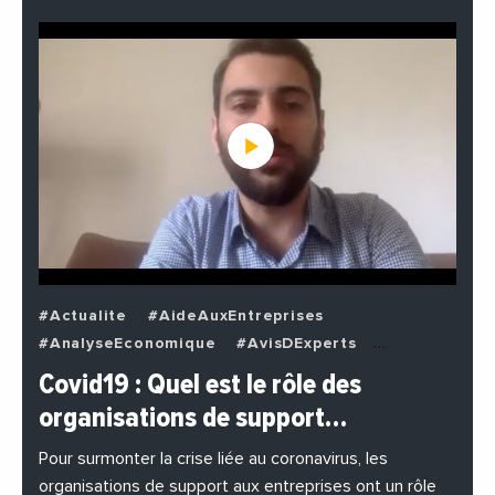
#Actualite
#AideAuxEntreprises
#AnalyseEconomique
#AvisDExperts
#BuzzNews
#Decideurs
Covid19 : Quel est le rôle des
#EchangesMediterraneens
#Economie
organisations de support…
#EnDirectDe
#Entreprises
#Institutions
#PhotosEtVideos
Pour surmonter la crise liée au coronavirus, les
organisations de support aux entreprises ont un rôle