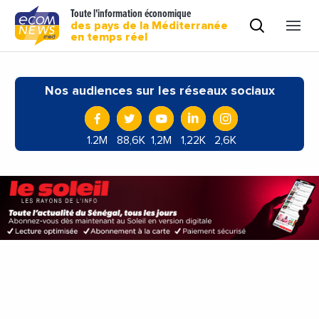
Toute l'information économique
des pays de la Méditerranée
en temps réel
Nos audiences sur les réseaux sociaux
1.2M
88,6K
1,2M
1,22K
2,6K