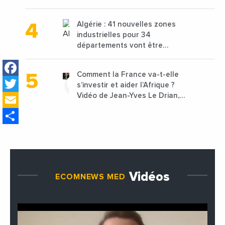
projets avec une enveloppe de
1,25 milliard de dirhams
Algérie : 41 nouvelles zones
industrielles pour 34
départements vont être
lancées
Facebook
Comment la France va-t-elle
Twitter
s’investir et aider l’Afrique ?
Email
Vidéo de Jean-Yves Le Drian,
ministre des Affaires
Share
étrangères de la France
Vidéos
ECOMNEWS MED