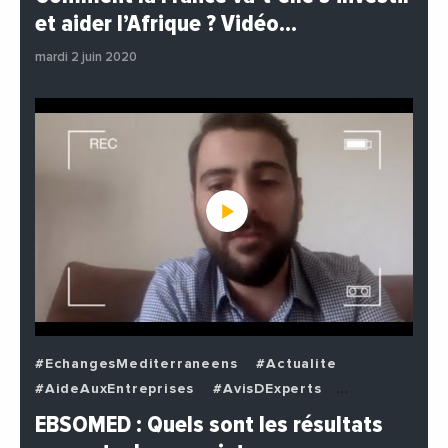
#EnDirectDe
#Institutions
#PhotosEtVideos
et aider l’Afrique ? Vidéo…
#Politique
mardi 2 juin 2020
#EchangesMediterraneens
#Actualite
#AideAuxEntreprises
#AvisDExperts
#BuzzNews
#Decideurs
EBSOMED : Quels sont les résultats
#EchangesMediterraneens
#Economie