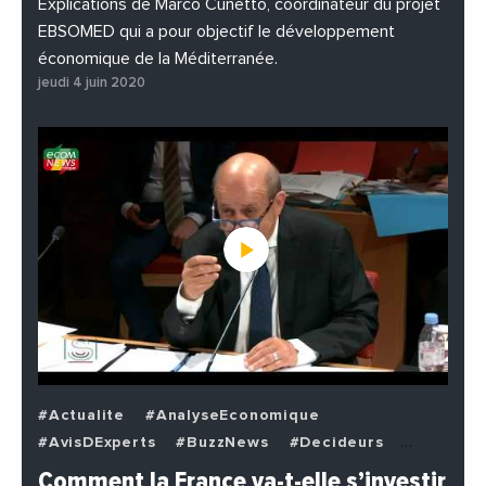
Explications de Marco Cunetto, coordinateur du projet
EBSOMED qui a pour objectif le développement
économique de la Méditerranée.
jeudi 4 juin 2020
#Actualite
#AnalyseEconomique
#AvisDExperts
#BuzzNews
#Decideurs
#EchangesMediterraneens
#Economie
Comment la France va-t-elle s’investir