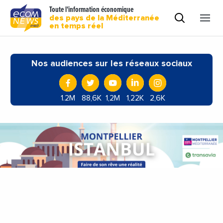
Toute l'information économique
des pays de la Méditerranée
en temps réel
Nos audiences sur les réseaux sociaux
1.2M
88,6K
1,2M
1,22K
2,6K