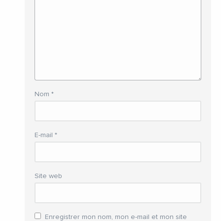
Nom
*
E-mail
*
Site web
Enregistrer mon nom, mon e-mail et mon site