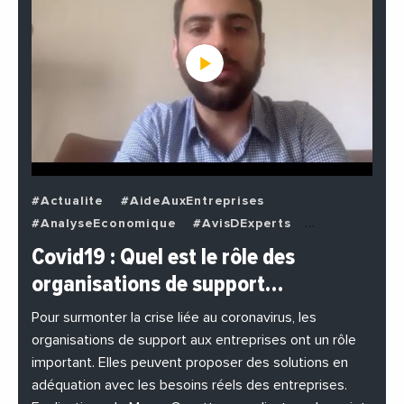
#Actualite
#AideAuxEntreprises
#AnalyseEconomique
#AvisDExperts
#BuzzNews
#Decideurs
Covid19 : Quel est le rôle des
#EchangesMediterraneens
#Economie
organisations de support…
#EnDirectDe
#Entreprises
#Institutions
#PhotosEtVideos
Pour surmonter la crise liée au coronavirus, les
organisations de support aux entreprises ont un rôle
important. Elles peuvent proposer des solutions en
adéquation avec les besoins réels des entreprises.