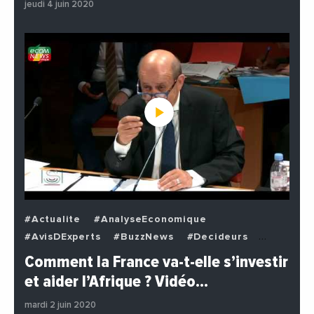
jeudi 4 juin 2020
#Actualite
#AnalyseEconomique
#AvisDExperts
#BuzzNews
#Decideurs
#EchangesMediterraneens
#Economie
Comment la France va-t-elle s’investir
#EnDirectDe
#Institutions
#PhotosEtVideos
et aider l’Afrique ? Vidéo…
#Politique
mardi 2 juin 2020