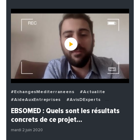
#EchangesMediterraneens
#Actualite
#AideAuxEntreprises
#AvisDExperts
#BuzzNews
#Decideurs
EBSOMED : Quels sont les résultats
#EchangesMediterraneens
#Economie
concrets de ce projet…
#Entreprises
#Institutions
#PhotosEtVideos
mardi 2 juin 2020