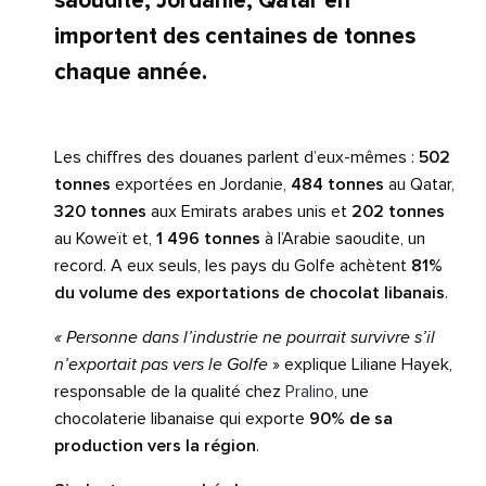
saoudite, Jordanie, Qatar en
importent des centaines de tonnes
chaque année.
Les chiffres des douanes parlent d’eux-mêmes :
502
tonnes
exportées en Jordanie,
484 tonnes
au Qatar,
320 tonnes
aux Emirats arabes unis et
202 tonnes
au Koweït et,
1 496 tonnes
à l’Arabie saoudite, un
record. A eux seuls, les pays du Golfe achètent
81%
du volume des exportations de chocolat libanais
.
« Personne dans l’industrie ne pourrait survivre s’il
n’exportait pas vers le Golfe
» explique Liliane Hayek,
responsable de la qualité chez
Pralino
, une
chocolaterie libanaise qui exporte
90% de sa
production vers la région
.