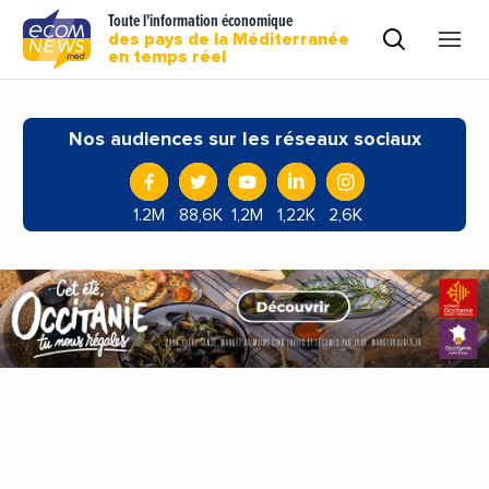
Toute l'information économique
des pays de la Méditerranée
en temps réel
Nos audiences sur les réseaux sociaux
1.2M
88,6K
1,2M
1,22K
2,6K