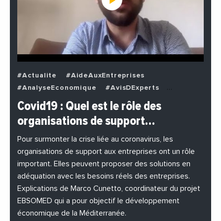
#Actualite
#AideAuxEntreprises
#AnalyseEconomique
#AvisDExperts
#BuzzNews
#Decideurs
Covid19 : Quel est le rôle des
#EchangesMediterraneens
#Economie
organisations de support…
#EnDirectDe
#Entreprises
#Institutions
#PhotosEtVideos
Pour surmonter la crise liée au coronavirus, les
organisations de support aux entreprises ont un rôle
important. Elles peuvent proposer des solutions en
adéquation avec les besoins réels des entreprises.
Explications de Marco Cunetto, coordinateur du projet
EBSOMED qui a pour objectif le développement
économique de la Méditerranée.