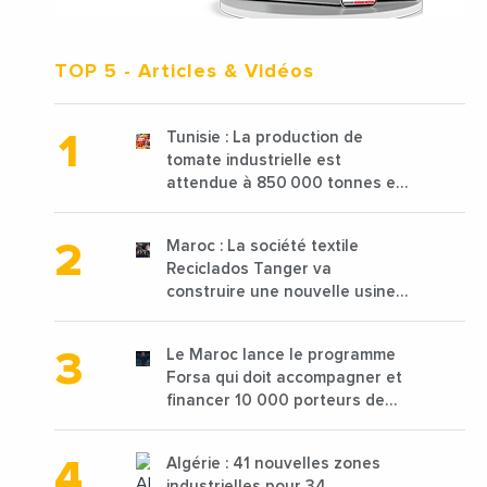
TOP 5
- Articles & Vidéos
Tunisie : La production de
tomate industrielle est
attendue à 850 000 tonnes en
2025 en baisse de 15%
Maroc : La société textile
Reciclados Tanger va
construire une nouvelle usine
de 68 millions de $ pour traiter
les déchets textiles
Le Maroc lance le programme
Forsa qui doit accompagner et
financer 10 000 porteurs de
projets avec une enveloppe de
1,25 milliard de dirhams
Algérie : 41 nouvelles zones
industrielles pour 34