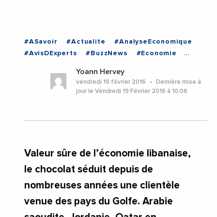
#ASavoir
#Actualite
#AnalyseEconomique
#AvisDExperts
#BuzzNews
#Economie
#EnDirectDe
#Entreprises
Yoann Hervey
#VieDesEntreprises
#LIBAN
vendredi 19 février 2016
Dernière mise à
jour le Vendredi 19 Février 2016 à 10:06
Valeur sûre de l’économie libanaise,
le chocolat séduit depuis de
nombreuses années une clientèle
venue des pays du Golfe. Arabie