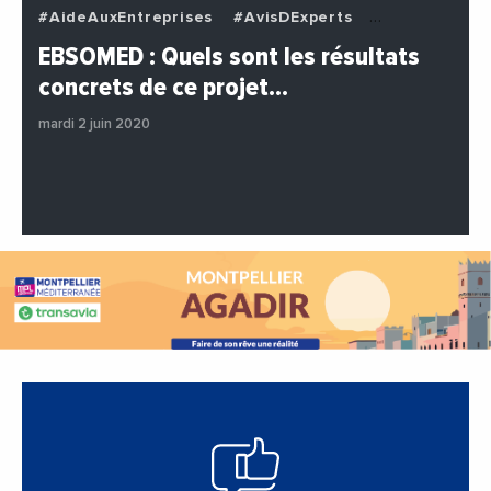
#AideAuxEntreprises
#AvisDExperts
#BuzzNews
#Decideurs
EBSOMED : Quels sont les résultats
#EchangesMediterraneens
#Economie
concrets de ce projet…
#Entreprises
#Institutions
#PhotosEtVideos
mardi 2 juin 2020