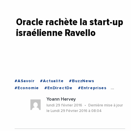
Oracle rachète la start-up
israélienne Ravello
#ASavoir
#Actualite
#BuzzNews
#Economie
#EnDirectDe
#Entreprises
#ISRAEL
Yoann Hervey
lundi 29 février 2016
Dernière mise à jour
le Lundi 29 Février 2016 à 08:04