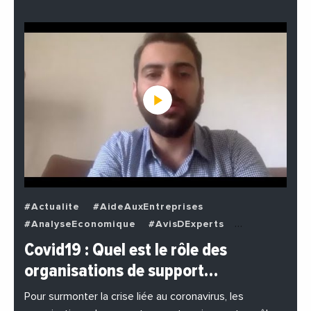
#Actualite
#AideAuxEntreprises
#AnalyseEconomique
#AvisDExperts
#BuzzNews
#Decideurs
Covid19 : Quel est le rôle des
#EchangesMediterraneens
#Economie
organisations de support…
#EnDirectDe
#Entreprises
#Institutions
#PhotosEtVideos
Pour surmonter la crise liée au coronavirus, les