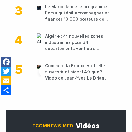
les déchets textiles
Le Maroc lance le programme
Forsa qui doit accompagner et
financer 10 000 porteurs de
projets avec une enveloppe de
1,25 milliard de dirhams
Algérie : 41 nouvelles zones
industrielles pour 34
départements vont être
lancées
Facebook
Comment la France va-t-elle
Twitter
s’investir et aider l’Afrique ?
Email
Vidéo de Jean-Yves Le Drian,
ministre des Affaires
Share
étrangères de la France
Vidéos
ECOMNEWS MED