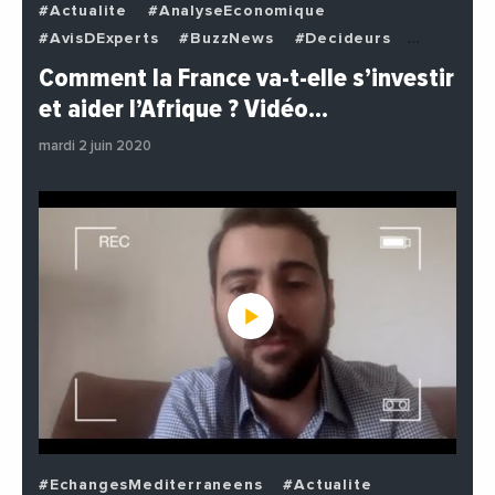
#Actualite
#AnalyseEconomique
#AvisDExperts
#BuzzNews
#Decideurs
#EchangesMediterraneens
#Economie
Comment la France va-t-elle s’investir
#EnDirectDe
#Institutions
#PhotosEtVideos
et aider l’Afrique ? Vidéo…
#Politique
mardi 2 juin 2020
#EchangesMediterraneens
#Actualite