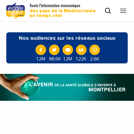
Toute l'information économique
des pays de la Méditerranée
en temps réel
Nos audiences sur les réseaux sociaux
1.2M
88,6K
1,2M
1,22K
2,6K