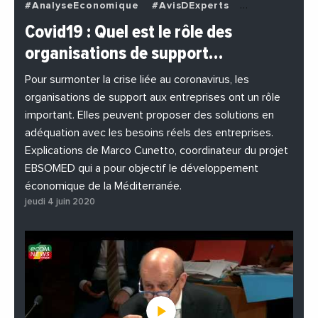
#AnalyseEconomique
#AvisDExperts
#BuzzNews
#Decideurs
Covid19 : Quel est le rôle des
#EchangesMediterraneens
#Economie
organisations de support…
#EnDirectDe
#Entreprises
#Institutions
#PhotosEtVideos
Pour surmonter la crise liée au coronavirus, les
organisations de support aux entreprises ont un rôle
important. Elles peuvent proposer des solutions en
adéquation avec les besoins réels des entreprises.
Explications de Marco Cunetto, coordinateur du projet
EBSOMED qui a pour objectif le développement
économique de la Méditerranée.
jeudi 4 juin 2020