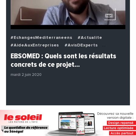
#EchangesMediterraneens
#Actualite
#AideAuxEntreprises
#AvisDExperts
#BuzzNews
#Decideurs
EBSOMED : Quels sont les résultats
#EchangesMediterraneens
#Economie
concrets de ce projet…
#Entreprises
#Institutions
#PhotosEtVideos
mardi 2 juin 2020