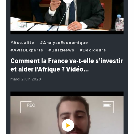
#Actualite
#AnalyseEconomique
#AvisDExperts
#BuzzNews
#Decideurs
#EchangesMediterraneens
#Economie
Comment la France va-t-elle s’investir
#EnDirectDe
#Institutions
#PhotosEtVideos
et aider l’Afrique ? Vidéo…
#Politique
mardi 2 juin 2020