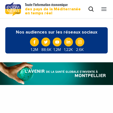
Toute l'information économique
des pays de la Méditerranée
en temps réel
Nos audiences sur les réseaux sociaux
1.2M
88,6K
1,2M
1,22K
2,6K