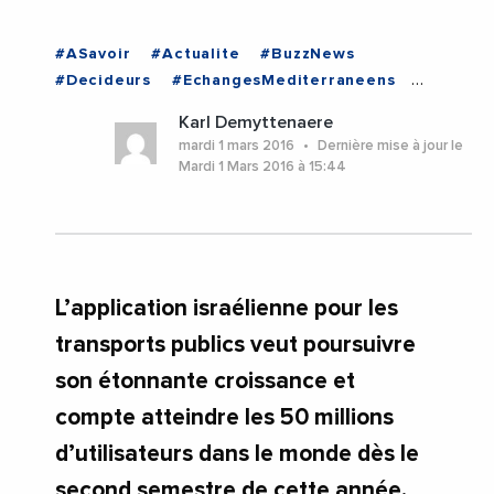
#ASavoir
#Actualite
#BuzzNews
#Decideurs
#EchangesMediterraneens
#Economie
#Entreprises
Karl Demyttenaere
#VieDesEntreprises
#ISRAEL
mardi 1 mars 2016
Dernière mise à jour le
Mardi 1 Mars 2016 à 15:44
L’application israélienne pour les
transports publics veut poursuivre
son étonnante croissance et
compte atteindre les 50 millions
d’utilisateurs dans le monde dès le
second semestre de cette année.