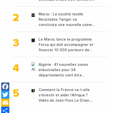
2025 en baisse de 15%
Maroc : La société textile
Reciclados Tanger va
construire une nouvelle usine
de 68 millions de $ pour traiter
les déchets textiles
Le Maroc lance le programme
Forsa qui doit accompagner et
financer 10 000 porteurs de
projets avec une enveloppe de
1,25 milliard de dirhams
Algérie : 41 nouvelles zones
industrielles pour 34
départements vont être
lancées
Facebook
Comment la France va-t-elle
Twitter
s’investir et aider l’Afrique ?
Email
Vidéo de Jean-Yves Le Drian,
ministre des Affaires
Share
étrangères de la France