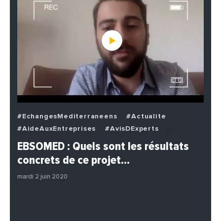
#EchangesMediterraneens
#Actualite
#AideAuxEntreprises
#AvisDExperts
#BuzzNews
#Decideurs
EBSOMED : Quels sont les résultats
#EchangesMediterraneens
#Economie
concrets de ce projet…
#Entreprises
#Institutions
#PhotosEtVideos
mardi 2 juin 2020