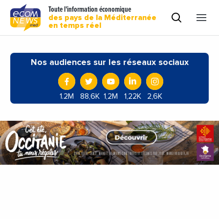
Toute l'information économique
des pays de la Méditerranée
en temps réel
Nos audiences sur les réseaux sociaux
1.2M
88,6K
1,2M
1,22K
2,6K