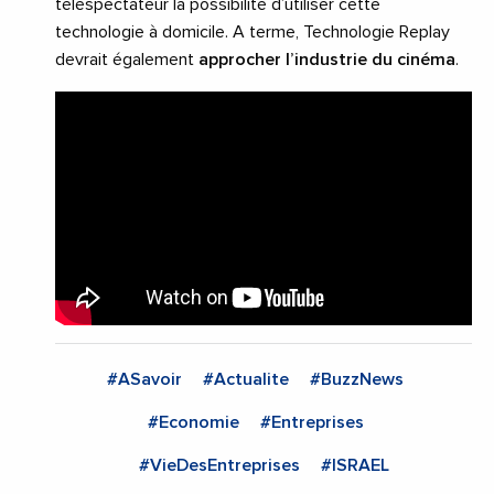
téléspectateur la possibilité d’utiliser cette
technologie à domicile. A terme, Technologie Replay
devrait également
approcher l’industrie du cinéma
.
#ASavoir
#Actualite
#BuzzNews
#Economie
#Entreprises
#VieDesEntreprises
#ISRAEL