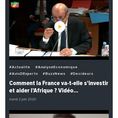
#Actualite
#AnalyseEconomique
#AvisDExperts
#BuzzNews
#Decideurs
#EchangesMediterraneens
#Economie
Comment la France va-t-elle s’investir
#EnDirectDe
#Institutions
#PhotosEtVideos
et aider l’Afrique ? Vidéo…
#Politique
mardi 2 juin 2020