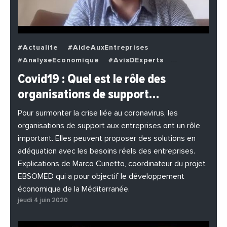
#Actualite
#AideAuxEntreprises
#AnalyseEconomique
#AvisDExperts
#BuzzNews
#Decideurs
Covid19 : Quel est le rôle des
#EchangesMediterraneens
#Economie
organisations de support…
#EnDirectDe
#Entreprises
#Institutions
#PhotosEtVideos
Pour surmonter la crise liée au coronavirus, les
organisations de support aux entreprises ont un rôle
important. Elles peuvent proposer des solutions en
adéquation avec les besoins réels des entreprises.
Explications de Marco Cunetto, coordinateur du projet
EBSOMED qui a pour objectif le développement
économique de la Méditerranée.
jeudi 4 juin 2020