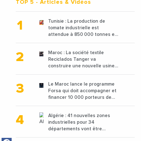
TOP 5
- Articles & Vidéos
Tunisie : La production de
tomate industrielle est
attendue à 850 000 tonnes en
2025 en baisse de 15%
Maroc : La société textile
Reciclados Tanger va
construire une nouvelle usine
de 68 millions de $ pour traiter
les déchets textiles
Le Maroc lance le programme
Forsa qui doit accompagner et
financer 10 000 porteurs de
projets avec une enveloppe de
1,25 milliard de dirhams
Algérie : 41 nouvelles zones
industrielles pour 34
départements vont être
lancées