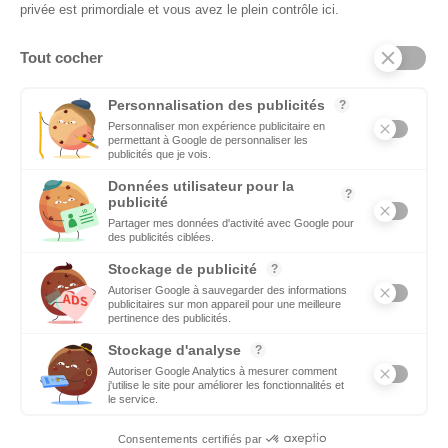
privée est primordiale et vous avez le plein contrôle ici.
C’est une priorité pour Ecomnews Med d’aider les personnes
qui recherchent un emploi ou une formation.
Tout cocher
DÉCIDEURS
Personnalisation des publicités
?
Quels sont les décideurs qui font l’actualité économique et
Personnaliser mon expérience publicitaire en
permettant à Google de personnaliser les
politique des pays du pourtour de la Méditerranée.
publicités que je vois.
Données utilisateur pour la
?
publicité
Partager mes données d'activité avec Google pour
des publicités ciblées.
Stockage de publicité
?
Copyright © 2026 - Tous droits réservés
Autoriser Google à sauvegarder des informations
publicitaires sur mon appareil pour une meilleure
pertinence des publicités.
Qui sommes-nous ?
Stockage d'analyse
?
Contact
Autoriser Google Analytics à mesurer comment
j'utilise le site pour améliorer les fonctionnalités et
Mentions légales
le service.
Ecomnews Med recrute
Consentements certifiés par