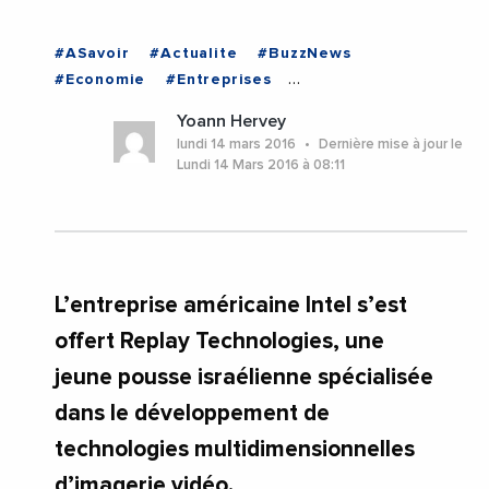
#ASavoir
#Actualite
#BuzzNews
#Economie
#Entreprises
#VieDesEntreprises
#ISRAEL
Yoann Hervey
lundi 14 mars 2016
Dernière mise à jour le
Lundi 14 Mars 2016 à 08:11
L’entreprise américaine Intel s’est
offert Replay Technologies, une
jeune pousse israélienne spécialisée
dans le développement de
technologies multidimensionnelles
d’imagerie vidéo.