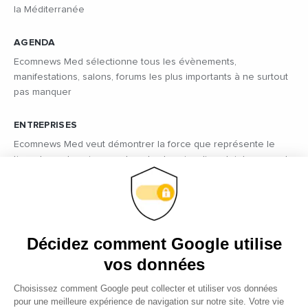
la Méditerranée
AGENDA
Ecomnews Med sélectionne tous les évènements,
manifestations, salons, forums les plus importants à ne surtout
pas manquer
ENTREPRISES
Ecomnews Med veut démontrer la force que représente le
tissu des entreprises sur tous les bassins d’emploi des pays du
pourtour méditerranéen en réalisant des focus sur les plus
innovantes d’entre elles.
VIDÉOS
Décidez comment Google utilise
Retrouvez tous les reportages et interviews de terrain réalisés
par nos journalistes professionnels sur les acteurs les plus
vos données
dynamiques des pays du pourtour méditerranéen.
Choisissez comment Google peut collecter et utiliser vos données
pour une meilleure expérience de navigation sur notre site. Votre vie
EMPLOI