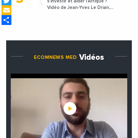
Twitter
s’investir et aider l’Afrique ?
Email
Vidéo de Jean-Yves Le Drian,
ministre des Affaires
Share
étrangères de la France
Vidéos
ECOMNEWS MED