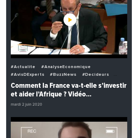
#Actualite
#AnalyseEconomique
#AvisDExperts
#BuzzNews
#Decideurs
#EchangesMediterraneens
#Economie
Comment la France va-t-elle s’investir
#EnDirectDe
#Institutions
#PhotosEtVideos
et aider l’Afrique ? Vidéo…
#Politique
mardi 2 juin 2020