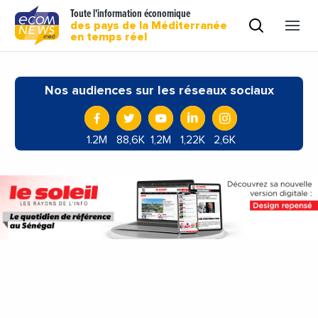
Toute l'information économique
des pays de la Méditerranée
en temps réel
Nos audiences sur les réseaux sociaux
1.2M
88,6K
1,2M
1,22K
2,6K