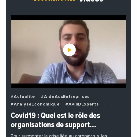
#Actualite
#AideAuxEntreprises
#AnalyseEconomique
#AvisDExperts
#BuzzNews
#Decideurs
Covid19 : Quel est le rôle des
#EchangesMediterraneens
#Economie
organisations de support…
#EnDirectDe
#Entreprises
#Institutions
#PhotosEtVideos
Pour surmonter la crise liée au coronavirus, les