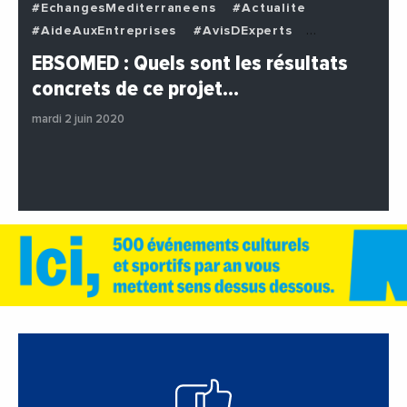
#EchangesMediterraneens
#Actualite
#AideAuxEntreprises
#AvisDExperts
#BuzzNews
#Decideurs
EBSOMED : Quels sont les résultats
#EchangesMediterraneens
#Economie
concrets de ce projet…
#Entreprises
#Institutions
#PhotosEtVideos
mardi 2 juin 2020