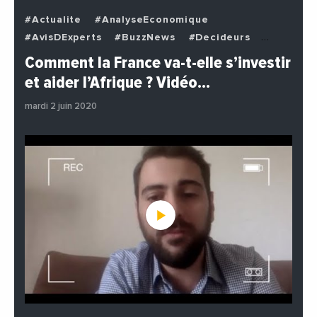
#Actualite
#AnalyseEconomique
#AvisDExperts
#BuzzNews
#Decideurs
#EchangesMediterraneens
#Economie
Comment la France va-t-elle s’investir
#EnDirectDe
#Institutions
#PhotosEtVideos
et aider l’Afrique ? Vidéo…
#Politique
mardi 2 juin 2020