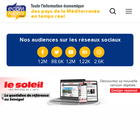
Toute l'information économique
des pays de la Méditerranée
en temps réel
Nos audiences sur les réseaux sociaux
1.2M
88,6K
1,2M
1,22K
2,6K