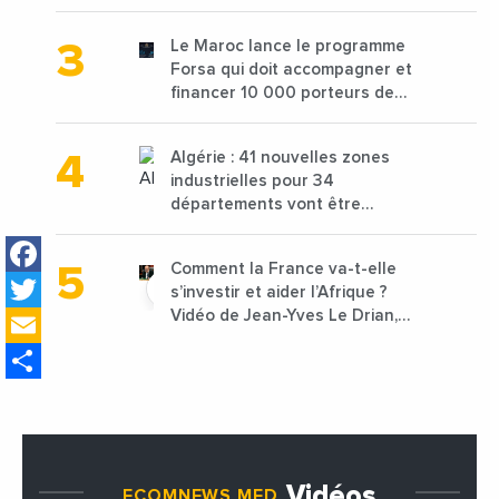
de 68 millions de $ pour traiter
les déchets textiles
Le Maroc lance le programme
Forsa qui doit accompagner et
financer 10 000 porteurs de
projets avec une enveloppe de
1,25 milliard de dirhams
Algérie : 41 nouvelles zones
industrielles pour 34
départements vont être
lancées
Facebook
Comment la France va-t-elle
Twitter
s’investir et aider l’Afrique ?
Email
Vidéo de Jean-Yves Le Drian,
ministre des Affaires
Share
étrangères de la France
Vidéos
ECOMNEWS MED