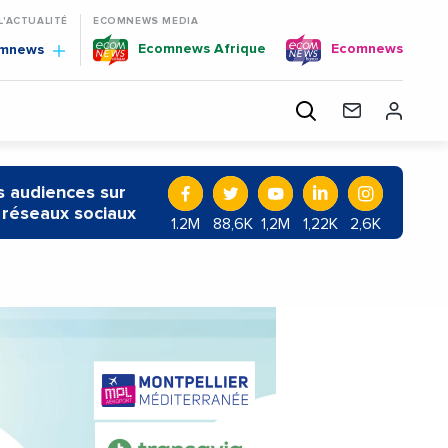
 L'ACTUALITÉ
ECOMNEWS MEDIA
Ecomnews Afrique
Ecomnews
omnews
 audiences sur
 réseaux sociaux
1.2M
88,6K
1,2M
1,22K
2,6K