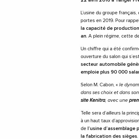
22 avril 2016 à Tanger F
L’usine du groupe français,
portes en 2019. Pour rappel
la capacité de production 
an
. A plein régime, cette d
Un chiffre qui a été confir
ouverture du salon qui s’es
secteur automobile génère
emploie plus 90 000 sala
Selon M. Cabon, «
le dynam
dans ses choix et dans son
site Kenitra
, avec une
prem
Telle sera d’ailleurs la pri
à un haut taux d’approvisio
de
l’usine d’assemblage p
la fabrication des sièges
.