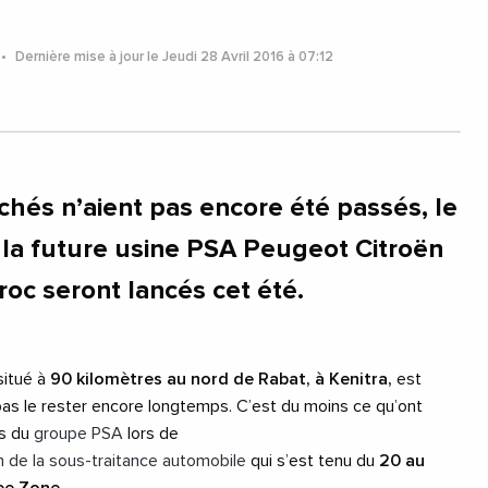
Dernière mise à jour le Jeudi 28 Avril 2016 à 07:12
chés n’aient pas encore été passés, le
la future usine PSA Peugeot Citroën
roc seront lancés cet été.
situé à
90 kilomètres au nord de Rabat, à Kenitra,
est
pas le rester encore longtemps. C’est du moins ce qu’ont
ts du
groupe PSA
lors de
on de la sous-traitance automobile
qui s’est tenu du
20 au