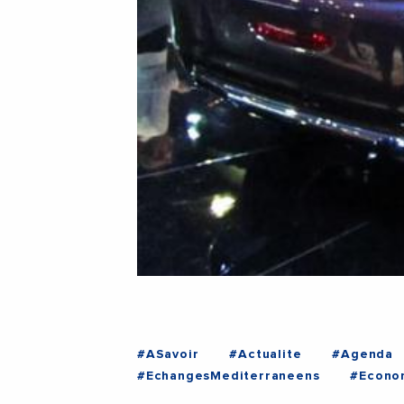
#ASavoir
#Actualite
#Agenda
#EchangesMediterraneens
#Econo
#VieDesEntreprises
#MAROC