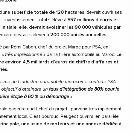
ree Zone
.
 d’une
superficie totale de 120 hectares
, devrait ouvrir ses
, l’investissement total s’élève à
557 millions d’euros et
initiale, elle, devrait avoisiner les 90 000 véhicules par
ernière devrait s’élever à
200 000 unités annuelles
.
mé par Rémi Cabon, chef du projet Maroc pour PSA, en
t «
très impressionné
» par la filière automobile au Maroc.
Le
 environ 4,5 milliards d’euros de chiffre d’affaires et
riés
.
isme de l’industrie automobile marocaine conforte PSA
 objectif d’atteindre un
taux d’intégration de 80% pour le
ière étape à 60 % au démarrage
».
ncipale gageure dudit chef du projet : parvenir très rapidement
nnement local. C’est pourquoi Peugeot ouvrira, en parallèle
rincipale, une usine de moteurs et une annexe dédiée à