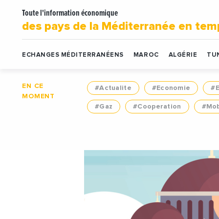
Toute l'information économique
des pays de la Méditerranée en tem
ECHANGES MÉDITERRANÉENS
MAROC
ALGÉRIE
TUN
EN CE
#Actualite
#Economie
#
MOMENT
#Gaz
#Cooperation
#Mob