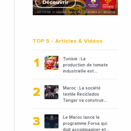
TOP 5
- Articles & Vidéos
Tunisie : La
production de tomate
industrielle est
attendue à 850 000
tonnes en 2025 en
Maroc : La société
baisse de 15%
textile Reciclados
Tanger va construire
une nouvelle usine de
68 millions de $ pour
Le Maroc lance le
traiter les déchets
programme Forsa qui
textiles
doit accompagner et