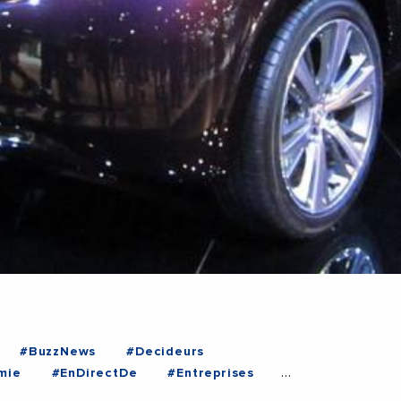
#BuzzNews
#Decideurs
mie
#EnDirectDe
#Entreprises