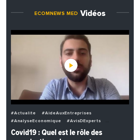
Vidéos
ECOMNEWS MED
#Actualite
#AideAuxEntreprises
#AnalyseEconomique
#AvisDExperts
#BuzzNews
#Decideurs
Covid19 : Quel est le rôle des
#EchangesMediterraneens
#Economie