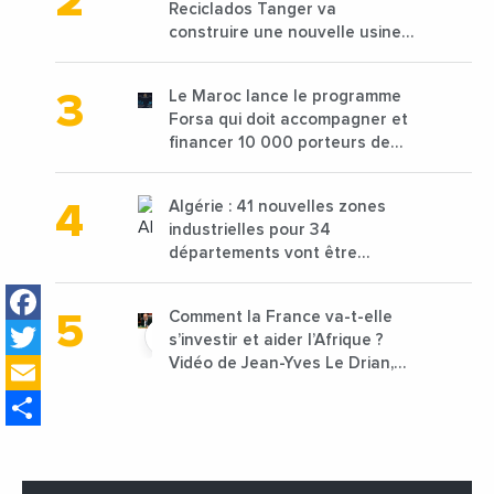
Reciclados Tanger va
construire une nouvelle usine
de 68 millions de $ pour traiter
les déchets textiles
Le Maroc lance le programme
Forsa qui doit accompagner et
financer 10 000 porteurs de
projets avec une enveloppe de
1,25 milliard de dirhams
Algérie : 41 nouvelles zones
industrielles pour 34
départements vont être
lancées
Facebook
Comment la France va-t-elle
Twitter
s’investir et aider l’Afrique ?
Email
Vidéo de Jean-Yves Le Drian,
ministre des Affaires
Share
étrangères de la France