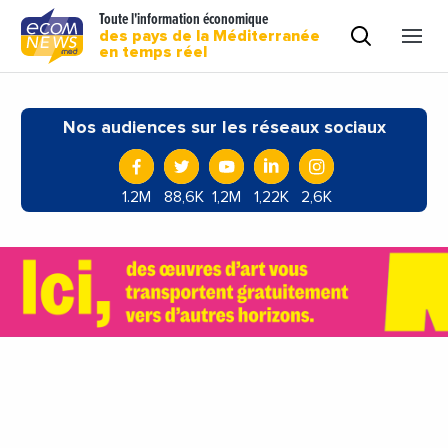
Toute l'information économique
des pays de la Méditerranée
en temps réel
Nos audiences sur les réseaux sociaux
1.2M
88,6K
1,2M
1,22K
2,6K