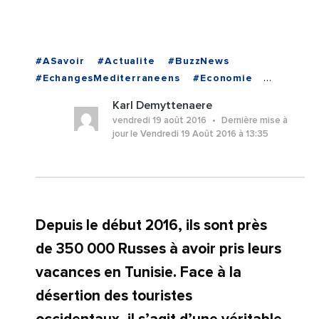
#ASavoir
#Actualite
#BuzzNews
#EchangesMediterraneens
#Economie
#EnDirectDe
#TUNISIE
Karl Demyttenaere
vendredi 19 août 2016
Dernière mise à
jour le Vendredi 19 Août 2016 à 13:35
Depuis le début 2016, ils sont près
de 350 000 Russes à avoir pris leurs
vacances en Tunisie. Face à la
désertion des touristes