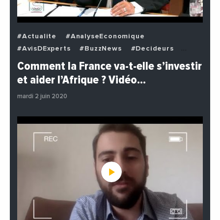
#Actualite
#AnalyseEconomique
#AvisDExperts
#BuzzNews
#Decideurs
#EchangesMediterraneens
#Economie
Comment la France va-t-elle s’investir
#EnDirectDe
#Institutions
#PhotosEtVideos
et aider l’Afrique ? Vidéo…
#Politique
mardi 2 juin 2020