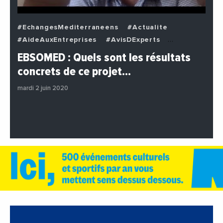
#EchangesMediterraneens
#Actualite
#AideAuxEntreprises
#AvisDExperts
#BuzzNews
#Decideurs
EBSOMED : Quels sont les résultats
#EchangesMediterraneens
#Economie
concrets de ce projet…
#Entreprises
#Institutions
#PhotosEtVideos
mardi 2 juin 2020