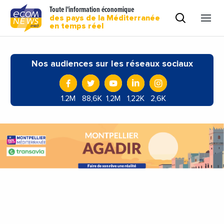
Toute l'information économique
des pays de la Méditerranée
en temps réel
Nos audiences sur les réseaux sociaux
1.2M
88,6K
1,2M
1,22K
2,6K