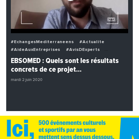
#EchangesMediterraneens
#Actualite
#AideAuxEntreprises
#AvisDExperts
#BuzzNews
#Decideurs
EBSOMED : Quels sont les résultats
#EchangesMediterraneens
#Economie
concrets de ce projet…
#Entreprises
#Institutions
#PhotosEtVideos
mardi 2 juin 2020