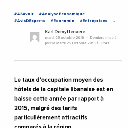
#ASavoir
#AnalyseEconomique
#AvisDExperts
#Economie
#Entreprises
#LIBAN
Karl Demyttenaere
mardi 25 octobre 2016
Dernière mise à
jour le Mardi 25 Octobre 2016 à 07:41
Le taux d’occupation moyen des
hôtels de la capitale libanaise est en
baisse cette année par rapport à
2015, malgré des tarifs
particulièrement attractifs
comparés à la région.