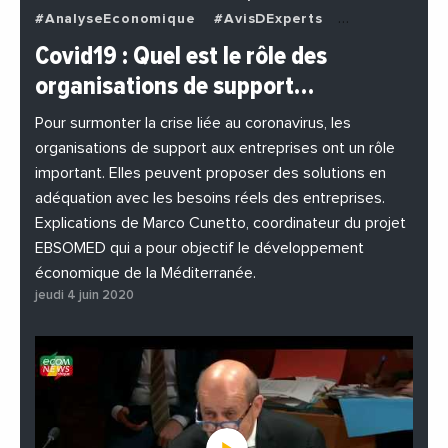
#AnalyseEconomique
#AvisDExperts
#BuzzNews
#Decideurs
Covid19 : Quel est le rôle des
#EchangesMediterraneens
#Economie
organisations de support…
#EnDirectDe
#Entreprises
#Institutions
#PhotosEtVideos
Pour surmonter la crise liée au coronavirus, les
organisations de support aux entreprises ont un rôle
important. Elles peuvent proposer des solutions en
adéquation avec les besoins réels des entreprises.
Explications de Marco Cunetto, coordinateur du projet
EBSOMED qui a pour objectif le développement
économique de la Méditerranée.
jeudi 4 juin 2020