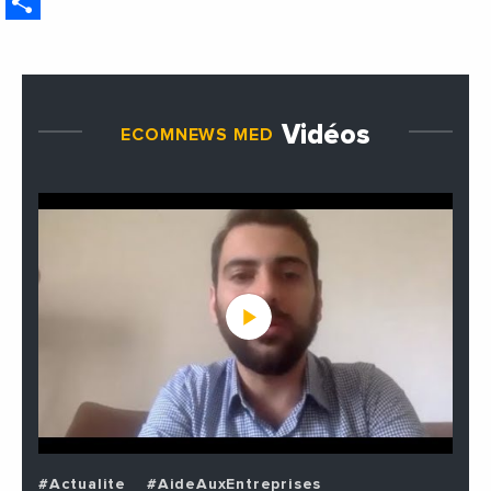
Share
étrangères de la France
Vidéos
ECOMNEWS MED
#Actualite
#AideAuxEntreprises