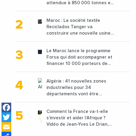
attendue à 850 000 tonnes en
2025 en baisse de 15%
Maroc : La société textile
Reciclados Tanger va
construire une nouvelle usine
de 68 millions de $ pour traiter
les déchets textiles
Le Maroc lance le programme
Forsa qui doit accompagner et
financer 10 000 porteurs de
projets avec une enveloppe de
1,25 milliard de dirhams
Algérie : 41 nouvelles zones
industrielles pour 34
départements vont être
lancées
Facebook
Comment la France va-t-elle
Twitter
s’investir et aider l’Afrique ?
Email
Vidéo de Jean-Yves Le Drian,
ministre des Affaires