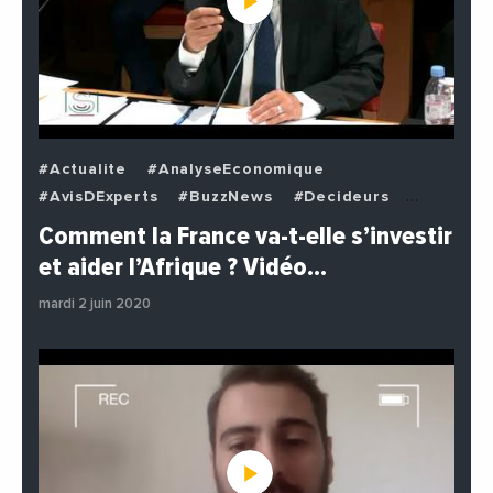
#Actualite
#AnalyseEconomique
#AvisDExperts
#BuzzNews
#Decideurs
#EchangesMediterraneens
#Economie
Comment la France va-t-elle s’investir
#EnDirectDe
#Institutions
#PhotosEtVideos
et aider l’Afrique ? Vidéo…
#Politique
mardi 2 juin 2020