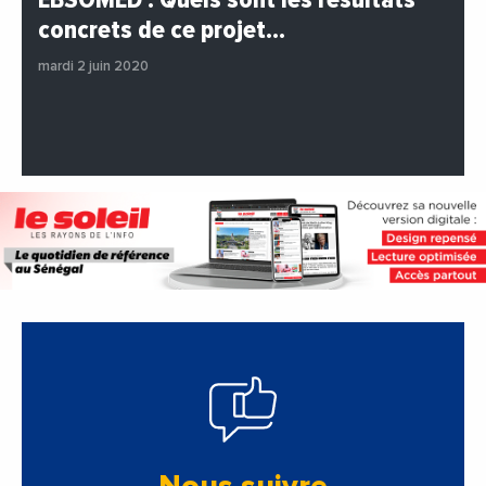
#EchangesMediterraneens
#Economie
concrets de ce projet…
#Entreprises
#Institutions
#PhotosEtVideos
mardi 2 juin 2020