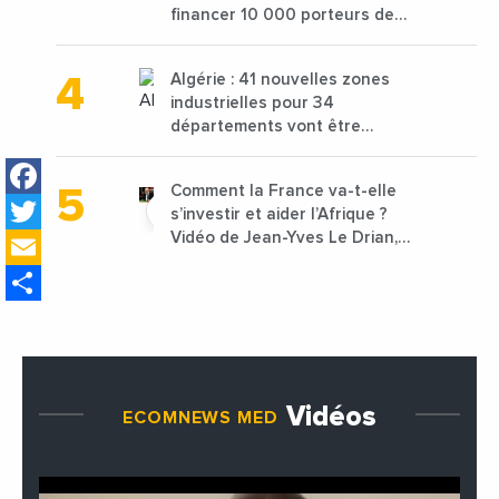
financer 10 000 porteurs de
projets avec une enveloppe de
1,25 milliard de dirhams
Algérie : 41 nouvelles zones
industrielles pour 34
départements vont être
lancées
Facebook
Comment la France va-t-elle
Twitter
s’investir et aider l’Afrique ?
Email
Vidéo de Jean-Yves Le Drian,
ministre des Affaires
Share
étrangères de la France
Vidéos
ECOMNEWS MED