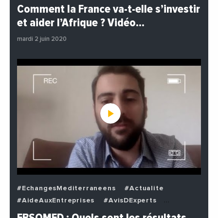
#EchangesMediterraneens
#Economie
Comment la France va-t-elle s’investir
#EnDirectDe
#Institutions
#PhotosEtVideos
et aider l’Afrique ? Vidéo…
#Politique
mardi 2 juin 2020
#EchangesMediterraneens
#Actualite
#AideAuxEntreprises
#AvisDExperts
#BuzzNews
#Decideurs
EBSOMED : Quels sont les résultats