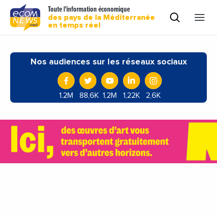
Toute l'information économique
des pays de la Méditerranée
en temps réel
Nos audiences sur les réseaux sociaux
1.2M
88,6K
1,2M
1,22K
2,6K