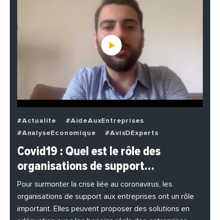
#Actualite
#AideAuxEntreprises
#AnalyseEconomique
#AvisDExperts
#BuzzNews
#Decideurs
Covid19 : Quel est le rôle des
#EchangesMediterraneens
#Economie
organisations de support…
#EnDirectDe
#Entreprises
#Institutions
#PhotosEtVideos
Pour surmonter la crise liée au coronavirus, les
organisations de support aux entreprises ont un rôle
important. Elles peuvent proposer des solutions en