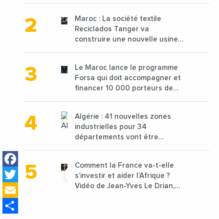
2025 en baisse de 15%
Maroc : La société textile
Reciclados Tanger va
construire une nouvelle usine
de 68 millions de $ pour traiter
les déchets textiles
Le Maroc lance le programme
Forsa qui doit accompagner et
financer 10 000 porteurs de
projets avec une enveloppe de
1,25 milliard de dirhams
Algérie : 41 nouvelles zones
industrielles pour 34
départements vont être
lancées
Facebook
Comment la France va-t-elle
Twitter
s’investir et aider l’Afrique ?
Email
Vidéo de Jean-Yves Le Drian,
ministre des Affaires
Share
étrangères de la France