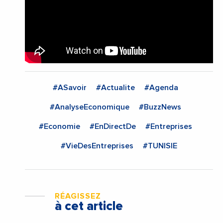
#ASavoir
#Actualite
#Agenda
#AnalyseEconomique
#BuzzNews
#Economie
#EnDirectDe
#Entreprises
#VieDesEntreprises
#TUNISIE
RÉAGISSEZ
à cet article