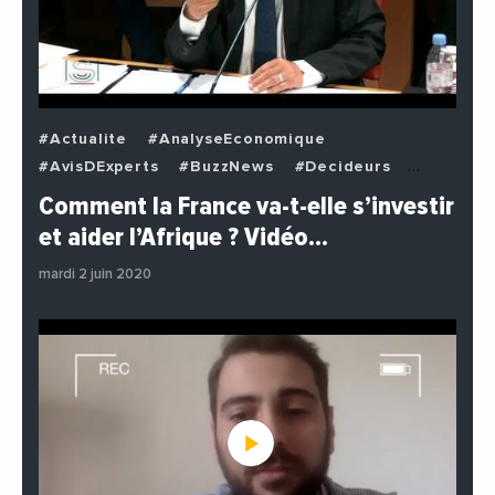
#Actualite
#AnalyseEconomique
#AvisDExperts
#BuzzNews
#Decideurs
#EchangesMediterraneens
#Economie
Comment la France va-t-elle s’investir
#EnDirectDe
#Institutions
#PhotosEtVideos
et aider l’Afrique ? Vidéo…
#Politique
mardi 2 juin 2020