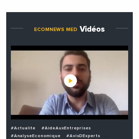
Vidéos
ECOMNEWS MED
#Actualite
#AideAuxEntreprises
#AnalyseEconomique
#AvisDExperts