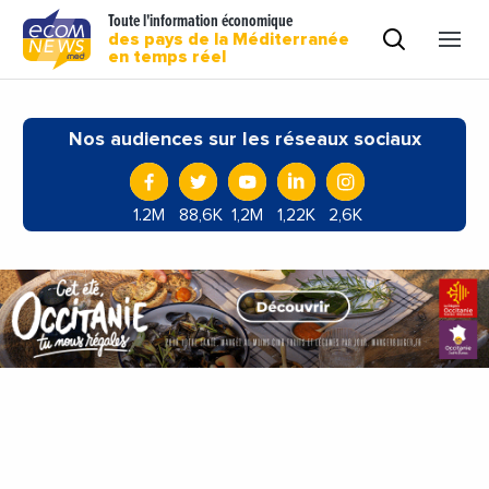
Toute l'information économique
des pays de la Méditerranée
en temps réel
Nos audiences sur les réseaux sociaux
1.2M
88,6K
1,2M
1,22K
2,6K