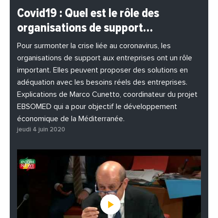
#BuzzNews
#Decideurs
Covid19 : Quel est le rôle des
#EchangesMediterraneens
#Economie
organisations de support…
#EnDirectDe
#Entreprises
#Institutions
#PhotosEtVideos
Pour surmonter la crise liée au coronavirus, les
organisations de support aux entreprises ont un rôle
important. Elles peuvent proposer des solutions en
adéquation avec les besoins réels des entreprises.
Explications de Marco Cunetto, coordinateur du projet
EBSOMED qui a pour objectif le développement
économique de la Méditerranée.
jeudi 4 juin 2020