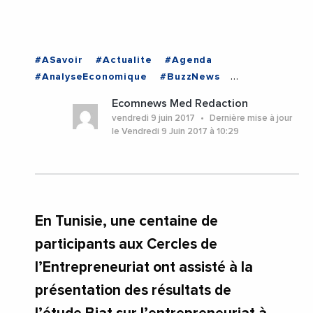
#ASavoir
#Actualite
#Agenda
#AnalyseEconomique
#BuzzNews
#Economie
#EnDirectDe
#Entreprises
Ecomnews Med Redaction
#VieDesEntreprises
#TUNISIE
vendredi 9 juin 2017
Dernière mise à jour
le Vendredi 9 Juin 2017 à 10:29
En Tunisie, une centaine de
participants aux Cercles de
l’Entrepreneuriat ont assisté à la
présentation des résultats de