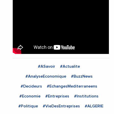
#ASavoir
#Actualite
#AnalyseEconomique
#BuzzNews
#Decideurs
#EchangesMediterraneens
#Economie
#Entreprises
#Institutions
#Politique
#VieDesEntreprises
#ALGERIE