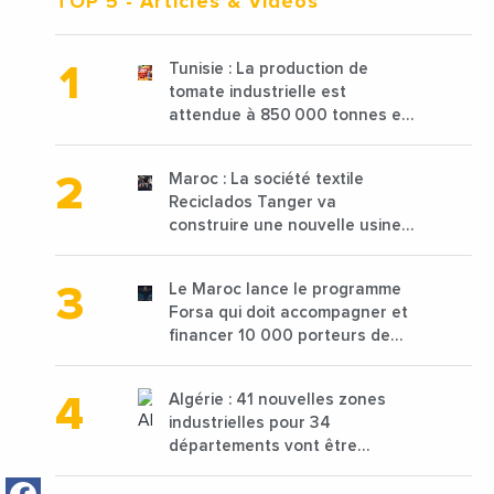
TOP 5
- Articles & Vidéos
Tunisie : La production de
tomate industrielle est
attendue à 850 000 tonnes en
2025 en baisse de 15%
Maroc : La société textile
Reciclados Tanger va
construire une nouvelle usine
de 68 millions de $ pour traiter
les déchets textiles
Le Maroc lance le programme
Forsa qui doit accompagner et
financer 10 000 porteurs de
projets avec une enveloppe de
1,25 milliard de dirhams
Algérie : 41 nouvelles zones
industrielles pour 34
départements vont être
lancées