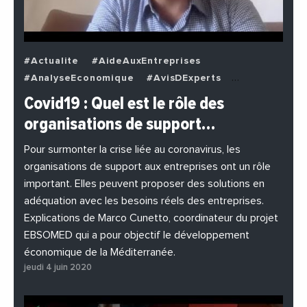
#Actualite
#AideAuxEntreprises
#AnalyseEconomique
#AvisDExperts
#BuzzNews
#Decideurs
Covid19 : Quel est le rôle des
#EchangesMediterraneens
#Economie
organisations de support…
#EnDirectDe
#Entreprises
#Institutions
#PhotosEtVideos
Pour surmonter la crise liée au coronavirus, les
organisations de support aux entreprises ont un rôle
important. Elles peuvent proposer des solutions en
adéquation avec les besoins réels des entreprises.
Explications de Marco Cunetto, coordinateur du projet
EBSOMED qui a pour objectif le développement
économique de la Méditerranée.
jeudi 4 juin 2020