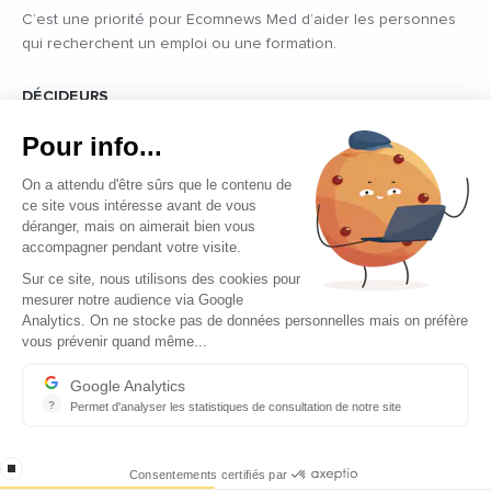
C’est une priorité pour Ecomnews Med d’aider les personnes
qui recherchent un emploi ou une formation.
DÉCIDEURS
Quels sont les décideurs qui font l’actualité économique et
Pour info...
politique des pays du pourtour de la Méditerranée.
On a attendu d'être sûrs que le contenu de
ce site vous intéresse avant de vous
déranger, mais on aimerait bien vous
accompagner pendant votre visite.
Sur ce site, nous utilisons des cookies pour
mesurer notre audience via Google
Copyright © 2026 - Tous droits réservés
Analytics. On ne stocke pas de données personnelles mais on préfère
vous prévenir quand même...
Qui sommes-nous ?
Contact
Google Analytics
?
Permet d'analyser les statistiques de consultation de notre site
Mentions légales
Indispensable pour piloter notre site internet, il permet de mesure
Ecomnews Med recrute
stop loading
Consentements certifiés par