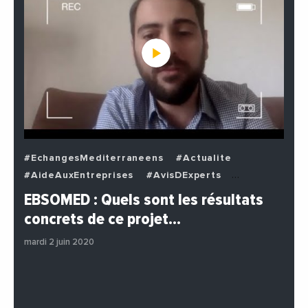
#EchangesMediterraneens
#Actualite
#AideAuxEntreprises
#AvisDExperts
#BuzzNews
#Decideurs
EBSOMED : Quels sont les résultats
#EchangesMediterraneens
#Economie
concrets de ce projet…
#Entreprises
#Institutions
#PhotosEtVideos
mardi 2 juin 2020