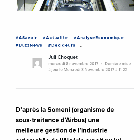
#ASavoir
#Actualite
#AnalyseEconomique
#BuzzNews
#Decideurs
#EchangesMediterraneens
#Economie
Juli Choquet
#Entreprises
#Institutions
#Politique
mercredi 8 novembre 2017
Dernière mise
#VieDesEntreprises
#ALGERIE
à jour le Mercredi 8 Novembre 2017 à 11:22
D’après la Someni (organisme de
sous-traitance d’Airbus) une
meilleure gestion de l’industrie