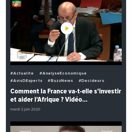
#Actualite
#AnalyseEconomique
#AvisDExperts
#BuzzNews
#Decideurs
#EchangesMediterraneens
#Economie
Comment la France va-t-elle s’investir
#EnDirectDe
#Institutions
#PhotosEtVideos
et aider l’Afrique ? Vidéo…
#Politique
mardi 2 juin 2020