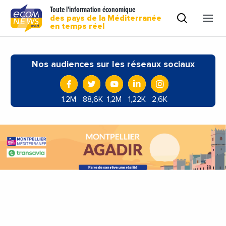
Toute l'information économique
des pays de la Méditerranée
en temps réel
Nos audiences sur les réseaux sociaux
1.2M
88,6K
1,2M
1,22K
2,6K