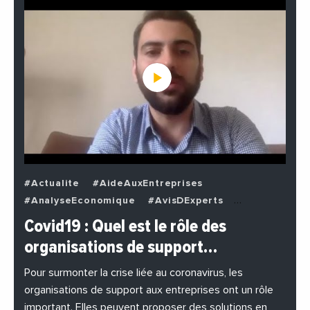
#Actualite
#AideAuxEntreprises
#AnalyseEconomique
#AvisDExperts
#BuzzNews
#Decideurs
Covid19 : Quel est le rôle des
#EchangesMediterraneens
#Economie
organisations de support…
#EnDirectDe
#Entreprises
#Institutions
#PhotosEtVideos
Pour surmonter la crise liée au coronavirus, les
organisations de support aux entreprises ont un rôle
important. Elles peuvent proposer des solutions en