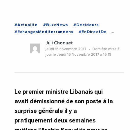
#Actualite
#BuzzNews
#Decideurs
#EchangesMediterraneens
#EnDirectDe
#Institutions
#Politique
#LIBAN
Juli Choquet
jeudi 16 novembre 2017
Dernière mise à
jour le Jeudi 16 Novembre 2017 à 16:19
Le premier ministre Libanais qui
avait démissionné de son poste à la
surprise générale il y a
pratiquement deux semaines