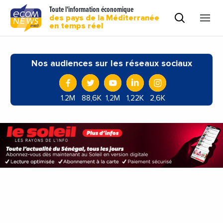
Toute l'information économique
des pays de la Méditerranée
en temps réel
Nos audiences sur les réseaux sociaux
1.2M
88,6K
1,2M
1,22K
2,6K