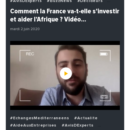
#AvisDExperts
#BuzzNews
#Decideurs
#EchangesMediterraneens
#Economie
Comment la France va-t-elle s’investir
#EnDirectDe
#Institutions
#PhotosEtVideos
et aider l’Afrique ? Vidéo…
#Politique
mardi 2 juin 2020
#EchangesMediterraneens
#Actualite
#AideAuxEntreprises
#AvisDExperts