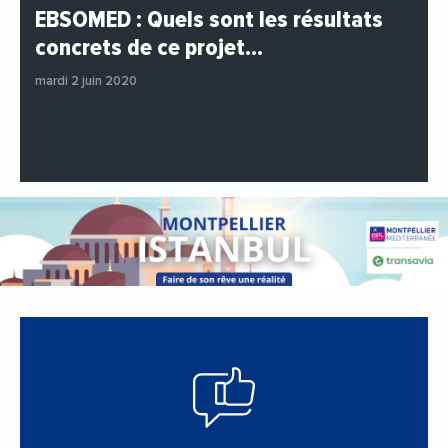
#BuzzNews
#Decideurs
EBSOMED : Quels sont les résultats
#EchangesMediterraneens
#Economie
concrets de ce projet…
#Entreprises
#Institutions
#PhotosEtVideos
mardi 2 juin 2020