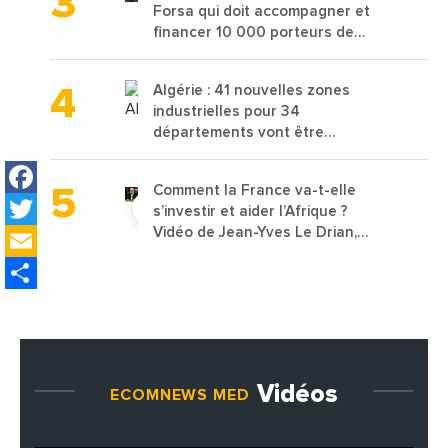
Forsa qui doit accompagner et
financer 10 000 porteurs de
projets avec une enveloppe de
1,25 milliard de dirhams
Algérie : 41 nouvelles zones
industrielles pour 34
départements vont être
lancées
Facebook
Comment la France va-t-elle
Twitter
s’investir et aider l’Afrique ?
Email
Vidéo de Jean-Yves Le Drian,
ministre des Affaires
Share
étrangères de la France
Vidéos
ECOMNEWS MED