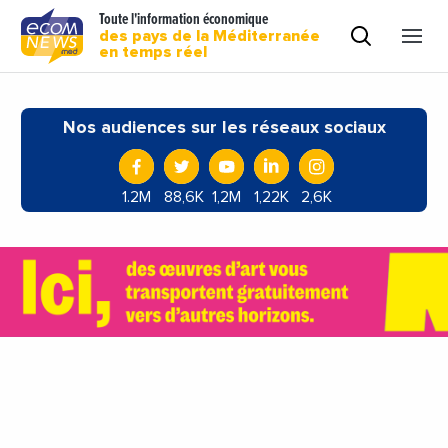
Toute l'information économique
des pays de la Méditerranée
en temps réel
Nos audiences sur les réseaux sociaux
1.2M
88,6K
1,2M
1,22K
2,6K