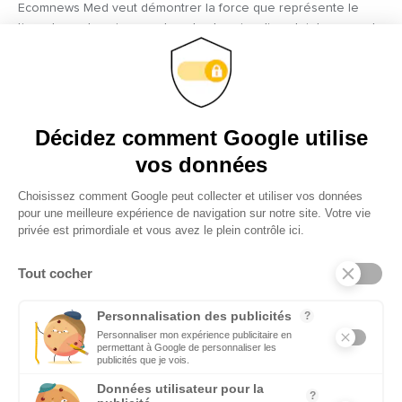
Ecomnews Med veut démontrer la force que représente le
tissu des entreprises sur tous les bassins d’emploi des pays du
pourtour méditerranéen en réalisant des focus sur les plus
innovantes d’entre elles.
VIDÉOS
Décidez comment Google utilise
Retrouvez tous les reportages et interviews de terrain réalisés
par nos journalistes professionnels sur les acteurs les plus
vos données
dynamiques des pays du pourtour méditerranéen.
Choisissez comment Google peut collecter et utiliser vos données
pour une meilleure expérience de navigation sur notre site. Votre vie
EMPLOI
privée est primordiale et vous avez le plein contrôle ici.
C’est une priorité pour Ecomnews Med d’aider les personnes
qui recherchent un emploi ou une formation.
Tout cocher
DÉCIDEURS
Personnalisation des publicités
?
Quels sont les décideurs qui font l’actualité économique et
Personnaliser mon expérience publicitaire en
permettant à Google de personnaliser les
politique des pays du pourtour de la Méditerranée.
publicités que je vois.
Données utilisateur pour la
?