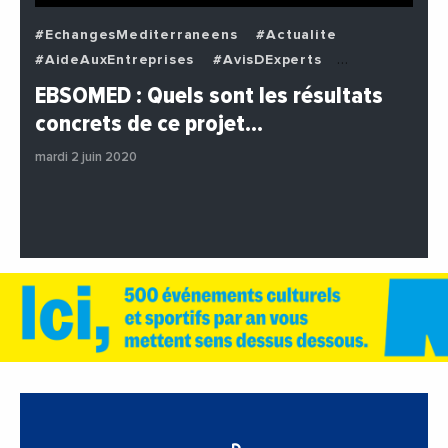
#EchangesMediterraneens
#Actualite
#AideAuxEntreprises
#AvisDExperts
#BuzzNews
#Decideurs
EBSOMED : Quels sont les résultats
#EchangesMediterraneens
#Economie
concrets de ce projet…
#Entreprises
#Institutions
#PhotosEtVideos
mardi 2 juin 2020