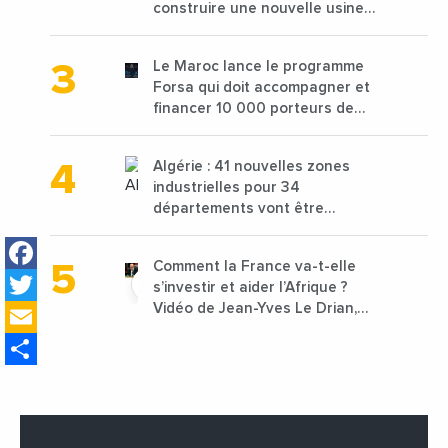
construire une nouvelle usine
de 68 millions de $ pour traiter
les déchets textiles
Le Maroc lance le programme
Forsa qui doit accompagner et
financer 10 000 porteurs de
projets avec une enveloppe de
1,25 milliard de dirhams
Algérie : 41 nouvelles zones
industrielles pour 34
départements vont être
lancées
Facebook
Comment la France va-t-elle
Twitter
s’investir et aider l’Afrique ?
Email
Vidéo de Jean-Yves Le Drian,
ministre des Affaires
Share
étrangères de la France