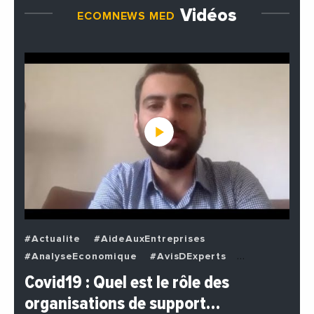
Vidéos
ECOMNEWS MED
#Actualite
#AideAuxEntreprises
#AnalyseEconomique
#AvisDExperts
#BuzzNews
#Decideurs
Covid19 : Quel est le rôle des
#EchangesMediterraneens
#Economie
organisations de support…
#EnDirectDe
#Entreprises
#Institutions