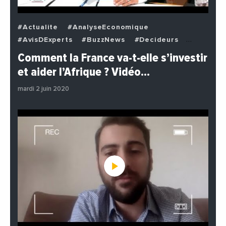
#Actualite
#AnalyseEconomique
#AvisDExperts
#BuzzNews
#Decideurs
#EchangesMediterraneens
#Economie
Comment la France va-t-elle s’investir
#EnDirectDe
#Institutions
#PhotosEtVideos
et aider l’Afrique ? Vidéo…
#Politique
mardi 2 juin 2020