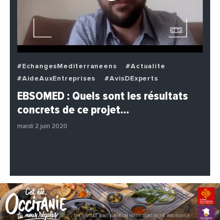
#EchangesMediterraneens
#Actualite
#AideAuxEntreprises
#AvisDExperts
#BuzzNews
#Decideurs
EBSOMED : Quels sont les résultats
#EchangesMediterraneens
#Economie
concrets de ce projet…
#Entreprises
#Institutions
#PhotosEtVideos
mardi 2 juin 2020