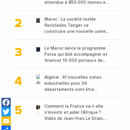
attendue à 850 000 tonnes en
2025 en baisse de 15%
Maroc : La société textile
Reciclados Tanger va
construire une nouvelle usine
de 68 millions de $ pour traiter
les déchets textiles
Le Maroc lance le programme
Forsa qui doit accompagner et
financer 10 000 porteurs de
projets avec une enveloppe de
1,25 milliard de dirhams
Algérie : 41 nouvelles zones
industrielles pour 34
départements vont être
lancées
Facebook
Comment la France va-t-elle
Twitter
s’investir et aider l’Afrique ?
Email
Vidéo de Jean-Yves Le Drian,
ministre des Affaires