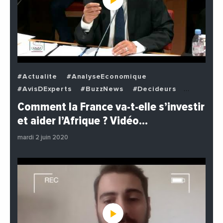
#Actualite
#AnalyseEconomique
#AvisDExperts
#BuzzNews
#Decideurs
#EchangesMediterraneens
#Economie
Comment la France va-t-elle s’investir
#EnDirectDe
#Institutions
#PhotosEtVideos
et aider l’Afrique ? Vidéo…
#Politique
mardi 2 juin 2020