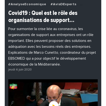
#AnalyseEconomique
#AvisDExperts
#BuzzNews
#Decideurs
Covid19 : Quel est le rôle des
#EchangesMediterraneens
#Economie
organisations de support…
#EnDirectDe
#Entreprises
#Institutions
#PhotosEtVideos
Pour surmonter la crise liée au coronavirus, les
organisations de support aux entreprises ont un rôle
important. Elles peuvent proposer des solutions en
adéquation avec les besoins réels des entreprises.
Explications de Marco Cunetto, coordinateur du projet
EBSOMED qui a pour objectif le développement
économique de la Méditerranée.
jeudi 4 juin 2020