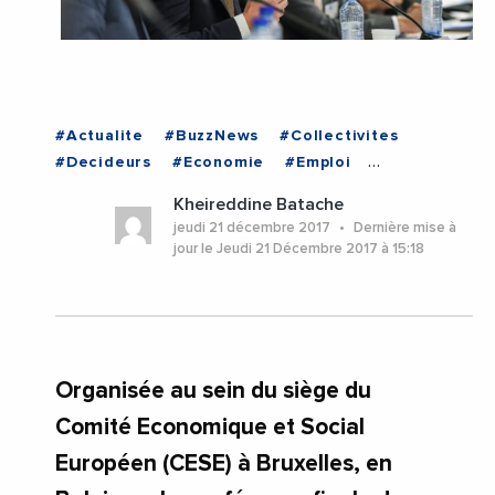
#Actualite
#BuzzNews
#Collectivites
#Decideurs
#Economie
#Emploi
#EmploiFormation
#Entreprises
Kheireddine Batache
#Institutions
#Politique
#VieDesEntreprises
jeudi 21 décembre 2017
Dernière mise à
jour le Jeudi 21 Décembre 2017 à 15:18
Organisée au sein du siège du
Comité Economique et Social
Européen (CESE) à Bruxelles, en