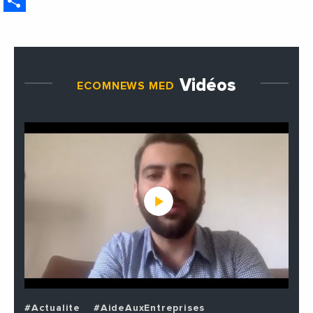
Share
étrangères de la France
Vidéos
ECOMNEWS MED
#Actualite
#AideAuxEntreprises