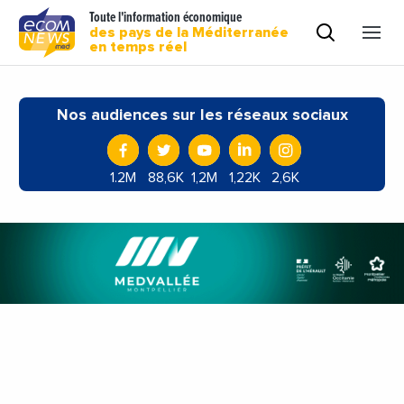
Toute l'information économique
des pays de la Méditerranée
en temps réel
Nos audiences sur les réseaux sociaux
1.2M
88,6K
1,2M
1,22K
2,6K