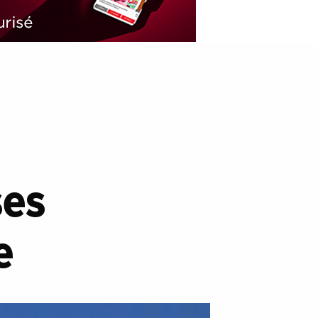
ses
e