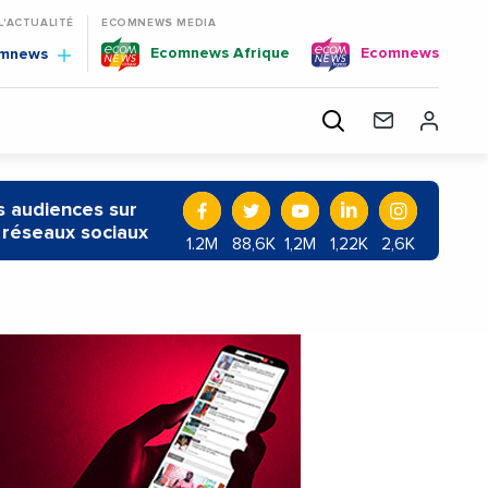
 L'ACTUALITÉ
ECOMNEWS MEDIA
Ecomnews Afrique
Ecomnews
omnews
 audiences sur
 réseaux sociaux
1.2M
88,6K
1,2M
1,22K
2,6K