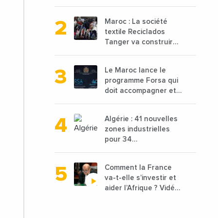
attendue à 850 000
tonnes en 2025 en
Maroc : La société
baisse de 15%
textile Reciclados
Tanger va construire
une nouvelle usine de
68 millions de $ pour
Le Maroc lance le
traiter les déchets
programme Forsa qui
textiles
doit accompagner et
financer 10 000
porteurs de projets
Algérie : 41 nouvelles
avec une enveloppe
zones industrielles
de 1,25 milliard de
pour 34
dirhams
départements vont
être lancées
Comment la France
va-t-elle s’investir et
aider l’Afrique ? Vidéo
de Jean-Yves Le
Drian, ministre des