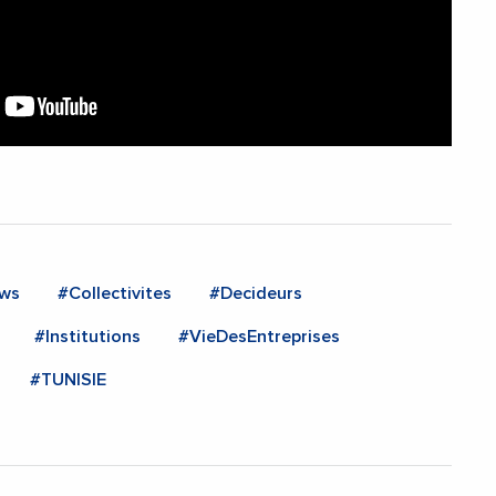
ws
#Collectivites
#Decideurs
#Institutions
#VieDesEntreprises
#TUNISIE