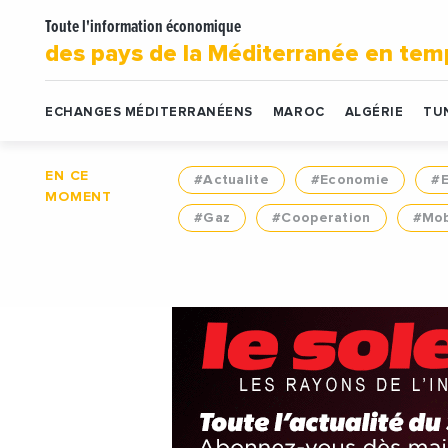
Toute l'information économique
des pays de la Méditerranée en tem
ECHANGES MÉDITERRANÉENS
MAROC
ALGÉRIE
TUN
EN CE
#Actualite
#Economie
#
MOMENT
#Gaz
#Cooperation
#Mob