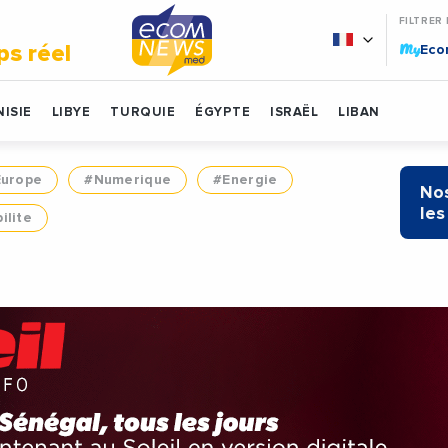
FILTRER
My
ps réel
Ec
ISIE
LIBYE
TURQUIE
ÉGYPTE
ISRAËL
LIBAN
Europe
#Numerique
#Energie
Nos
les
ilite