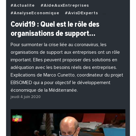
#Actualite
#AideAuxEntreprises
#AnalyseEconomique
#AvisDExperts
#BuzzNews
#Decideurs
Covid19 : Quel est le rôle des
#EchangesMediterraneens
#Economie
organisations de support…
#EnDirectDe
#Entreprises
#Institutions
#PhotosEtVideos
Pour surmonter la crise liée au coronavirus, les
organisations de support aux entreprises ont un rôle
important. Elles peuvent proposer des solutions en
adéquation avec les besoins réels des entreprises.
Explications de Marco Cunetto, coordinateur du projet
EBSOMED qui a pour objectif le développement
économique de la Méditerranée.
jeudi 4 juin 2020