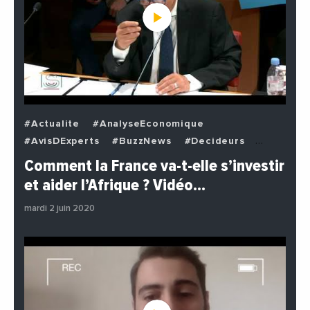
#Actualite
#AnalyseEconomique
#AvisDExperts
#BuzzNews
#Decideurs
#EchangesMediterraneens
#Economie
Comment la France va-t-elle s’investir
#EnDirectDe
#Institutions
#PhotosEtVideos
et aider l’Afrique ? Vidéo…
#Politique
mardi 2 juin 2020