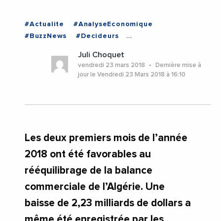
#Actualite
#AnalyseEconomique
#BuzzNews
#Decideurs
#EchangesMediterraneens
#Economie
Juli Choquet
#Institutions
#ALGERIE
vendredi 23 mars 2018
Dernière mise à
jour le Vendredi 23 Mars 2018 à 16:10
Les deux premiers mois de l’année
2018 ont été favorables au
rééquilibrage de la balance
commerciale de l’Algérie. Une
baisse de 2,23 milliards de dollars a
même été enregistrée par les