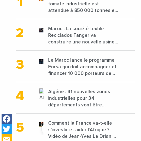
tomate industrielle est
attendue à 850 000 tonnes en
2025 en baisse de 15%
Maroc : La société textile
Reciclados Tanger va
construire une nouvelle usine
de 68 millions de $ pour traiter
les déchets textiles
Le Maroc lance le programme
Forsa qui doit accompagner et
financer 10 000 porteurs de
projets avec une enveloppe de
1,25 milliard de dirhams
Algérie : 41 nouvelles zones
industrielles pour 34
départements vont être
lancées
Facebook
Comment la France va-t-elle
Twitter
s’investir et aider l’Afrique ?
Email
Vidéo de Jean-Yves Le Drian,