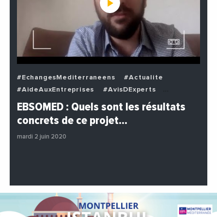
#EchangesMediterraneens
#Actualite
#AideAuxEntreprises
#AvisDExperts
#BuzzNews
#Decideurs
EBSOMED : Quels sont les résultats
#EchangesMediterraneens
#Economie
concrets de ce projet…
#Entreprises
#Institutions
#PhotosEtVideos
mardi 2 juin 2020