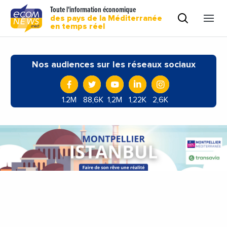
Toute l'information économique
des pays de la Méditerranée
en temps réel
Nos audiences sur les réseaux sociaux
1.2M
88,6K
1,2M
1,22K
2,6K