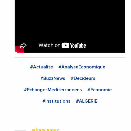
#Actualite
#AnalyseEconomique
#BuzzNews
#Decideurs
#EchangesMediterraneens
#Economie
#Institutions
#ALGERIE
RÉAGISSEZ