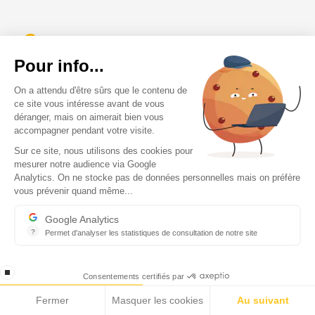
3
sites portails
Pour info...
Le groupe Ecomnews, c'est trois portails dédiés à
On a attendu d'être sûrs que le contenu de
l'actualité économique, alimentés en permanence
ce site vous intéresse avant de vous
déranger, mais on aimerait bien vous
20 000
articles publiés
accompagner pendant votre visite.
Sur ce site, nous utilisons des cookies pour
Répartis entre les grandes régions du Sud de la France,
mesurer notre audience via Google
Analytics. On ne stocke pas de données personnelles mais on préfère
les pays du pourtour de la Méditerranée ainsi que les
vous prévenir quand même...
pays d'Afrique
Google Analytics
200K
?
Permet d'analyser les statistiques de consultation de notre site
visites régulières
Indispensable pour piloter notre site internet, il permet de mesure
Par mois.
stop loading
Consentements certifiés par
Fermer
Masquer les cookies
Au suivant