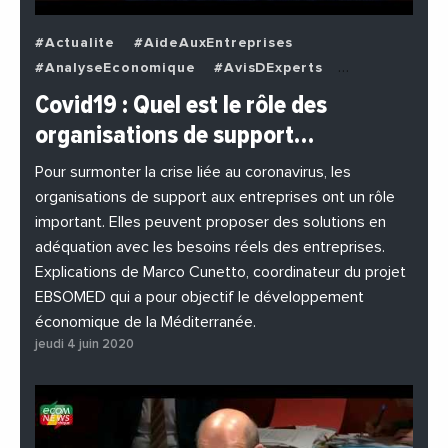
#Actualite
#AideAuxEntreprises
#AnalyseEconomique
#AvisDExperts
#BuzzNews
#Decideurs
Covid19 : Quel est le rôle des
#EchangesMediterraneens
#Economie
organisations de support…
#EnDirectDe
#Entreprises
#Institutions
#PhotosEtVideos
Pour surmonter la crise liée au coronavirus, les
organisations de support aux entreprises ont un rôle
important. Elles peuvent proposer des solutions en
adéquation avec les besoins réels des entreprises.
Explications de Marco Cunetto, coordinateur du projet
EBSOMED qui a pour objectif le développement
économique de la Méditerranée.
jeudi 4 juin 2020