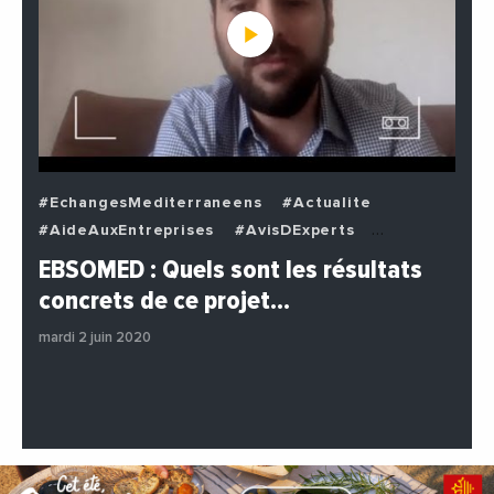
#EchangesMediterraneens
#Actualite
#AideAuxEntreprises
#AvisDExperts
#BuzzNews
#Decideurs
EBSOMED : Quels sont les résultats
#EchangesMediterraneens
#Economie
concrets de ce projet…
#Entreprises
#Institutions
#PhotosEtVideos
mardi 2 juin 2020