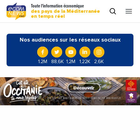
Toute l'information économique
des pays de la Méditerranée
en temps réel
Nos audiences sur les réseaux sociaux
1.2M
88,6K
1,2M
1,22K
2,6K