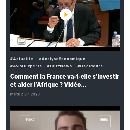
#Actualite
#AnalyseEconomique
#AvisDExperts
#BuzzNews
#Decideurs
#EchangesMediterraneens
#Economie
Comment la France va-t-elle s’investir
#EnDirectDe
#Institutions
#PhotosEtVideos
et aider l’Afrique ? Vidéo…
#Politique
mardi 2 juin 2020