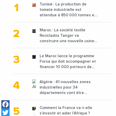
Tunisie : La production de
tomate industrielle est
attendue à 850 000 tonnes en
2025 en baisse de 15%
Maroc : La société textile
Reciclados Tanger va
construire une nouvelle usine
de 68 millions de $ pour traiter
les déchets textiles
Le Maroc lance le programme
Forsa qui doit accompagner et
financer 10 000 porteurs de
projets avec une enveloppe de
1,25 milliard de dirhams
Algérie : 41 nouvelles zones
industrielles pour 34
départements vont être
lancées
Facebook
Comment la France va-t-elle
Twitter
s’investir et aider l’Afrique ?