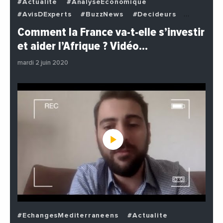
#Actualite
#AnalyseEconomique
#AvisDExperts
#BuzzNews
#Decideurs
#EchangesMediterraneens
#Economie
Comment la France va-t-elle s’investir
#EnDirectDe
#Institutions
#PhotosEtVideos
et aider l’Afrique ? Vidéo…
#Politique
mardi 2 juin 2020
#EchangesMediterraneens
#Actualite