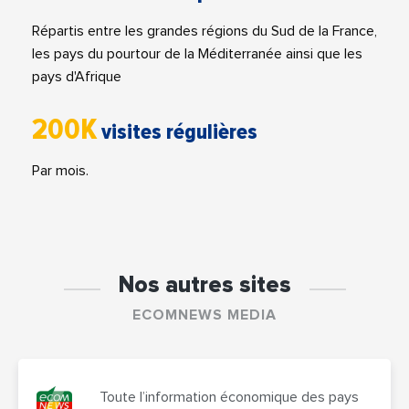
Répartis entre les grandes régions du Sud de la France,
les pays du pourtour de la Méditerranée ainsi que les
pays d'Afrique
200K
visites régulières
Par mois.
Décidez comment Google utilise
Nos autres sites
vos données
ECOMNEWS MEDIA
Choisissez comment Google peut collecter et utiliser vos données
pour une meilleure expérience de navigation sur notre site. Votre vie
privée est primordiale et vous avez le plein contrôle ici.
Toute l’information économique des pays