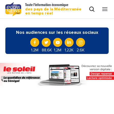
Toute l'information économique
des pays de la Méditerranée
en temps réel
Nos audiences sur les réseaux sociaux
1.2M
88,6K
1,2M
1,22K
2,6K