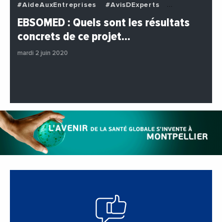
#AideAuxEntreprises
#AvisDExperts
#BuzzNews
#Decideurs
EBSOMED : Quels sont les résultats
#EchangesMediterraneens
#Economie
concrets de ce projet…
#Entreprises
#Institutions
#PhotosEtVideos
mardi 2 juin 2020