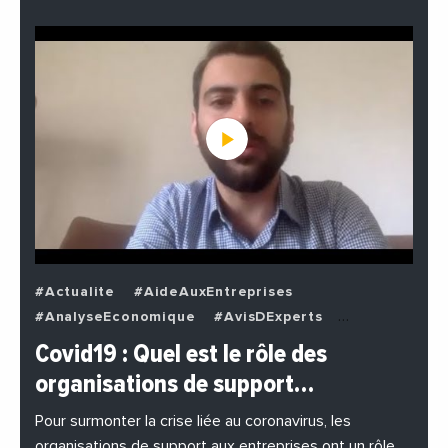
#Actualite
#AideAuxEntreprises
#AnalyseEconomique
#AvisDExperts
#BuzzNews
#Decideurs
Covid19 : Quel est le rôle des
#EchangesMediterraneens
#Economie
organisations de support…
#EnDirectDe
#Entreprises
#Institutions
#PhotosEtVideos
Pour surmonter la crise liée au coronavirus, les
organisations de support aux entreprises ont un rôle