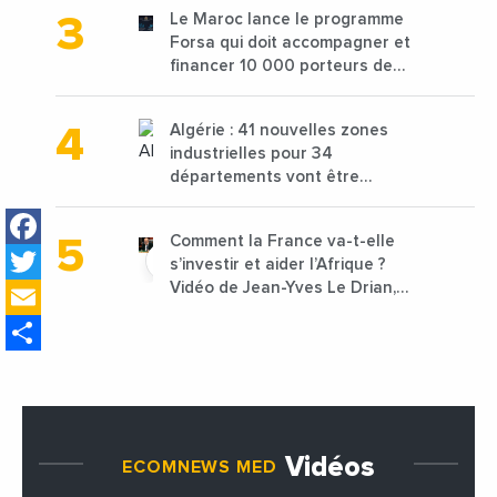
les déchets textiles
Le Maroc lance le programme
Forsa qui doit accompagner et
financer 10 000 porteurs de
projets avec une enveloppe de
1,25 milliard de dirhams
Algérie : 41 nouvelles zones
industrielles pour 34
départements vont être
lancées
Facebook
Comment la France va-t-elle
Twitter
s’investir et aider l’Afrique ?
Email
Vidéo de Jean-Yves Le Drian,
ministre des Affaires
Share
étrangères de la France
Vidéos
ECOMNEWS MED