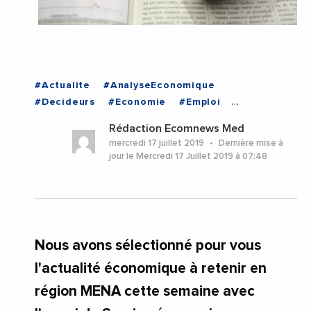
#Actualite
#AnalyseEconomique
#Decideurs
#Economie
#Emploi
#EmploiFormation
#Entreprises
#Politique
Rédaction Ecomnews Med
#VieDesEntreprises
#EGYPTE
#ISRAEL
mercredi 17 juillet 2019
Dernière mise à
#LIBAN
jour le Mercredi 17 Juillet 2019 à 07:48
Nous avons sélectionné pour vous
l'actualité économique à retenir en
région MENA cette semaine avec