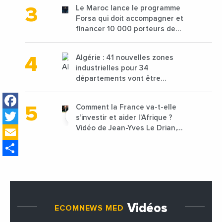
les déchets textiles
Le Maroc lance le programme
Forsa qui doit accompagner et
financer 10 000 porteurs de
projets avec une enveloppe de
1,25 milliard de dirhams
Algérie : 41 nouvelles zones
industrielles pour 34
départements vont être
lancées
Facebook
Comment la France va-t-elle
Twitter
s’investir et aider l’Afrique ?
Email
Vidéo de Jean-Yves Le Drian,
ministre des Affaires
Share
étrangères de la France
Vidéos
ECOMNEWS MED