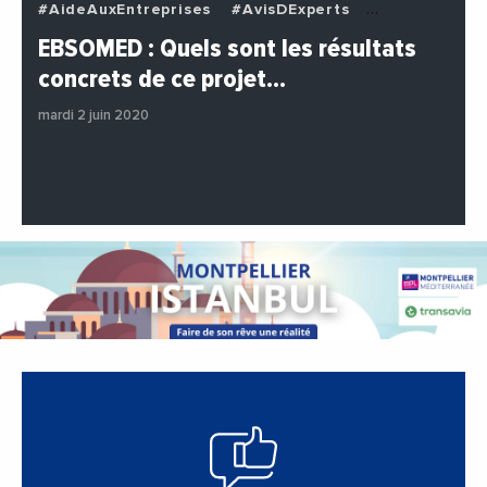
#AideAuxEntreprises
#AvisDExperts
#BuzzNews
#Decideurs
EBSOMED : Quels sont les résultats
#EchangesMediterraneens
#Economie
concrets de ce projet…
#Entreprises
#Institutions
#PhotosEtVideos
mardi 2 juin 2020