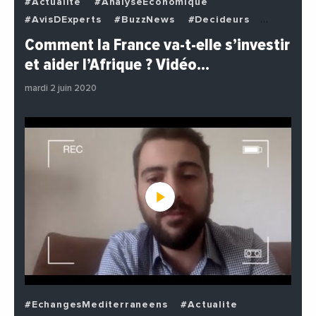
#Actualite
#AnalyseEconomique
#AvisDExperts
#BuzzNews
#Decideurs
#EchangesMediterraneens
#Economie
Comment la France va-t-elle s’investir
#EnDirectDe
#Institutions
#PhotosEtVideos
et aider l’Afrique ? Vidéo…
#Politique
mardi 2 juin 2020
#EchangesMediterraneens
#Actualite