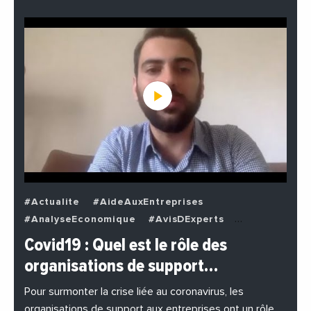
#Actualite
#AideAuxEntreprises
#AnalyseEconomique
#AvisDExperts
#BuzzNews
#Decideurs
Covid19 : Quel est le rôle des
#EchangesMediterraneens
#Economie
organisations de support…
#EnDirectDe
#Entreprises
#Institutions
#PhotosEtVideos
Pour surmonter la crise liée au coronavirus, les
organisations de support aux entreprises ont un rôle