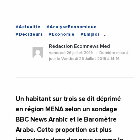
#Actualite
#AnalyseEconomique
#Decideurs
#Economie
#Emploi
#Politique
#TUNISIE
Rédaction Ecomnews Med
vendredi 26 juillet 2019
Dernière mise à
jour le Vendredi 26 Juillet 2019 à 14:16
Un habitant sur trois se dit déprimé
en région MENA selon un sondage
BBC News Arabic et le Baromètre
Arabe. Cette proportion est plus