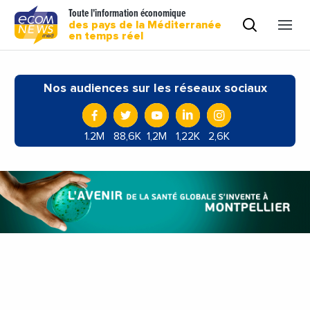
Toute l'information économique
des pays de la Méditerranée
en temps réel
Nos audiences sur les réseaux sociaux
1.2M
88,6K
1,2M
1,22K
2,6K